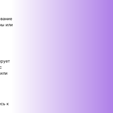
ование
ны или
ирует
с
 или
сь к