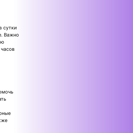
в сутки
е. Важно
ую
 часов
омочь
ать
ярные
кже