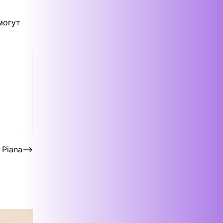
могут
 Piana
⟶