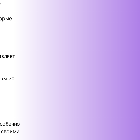
е
торые
авляет
сом 70
особенно
ы своими