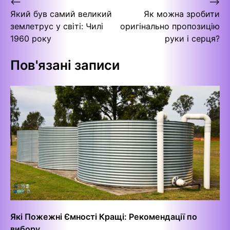
Навігація
⟵
⟶
Який був самий великий
Як можна зробити
записів
землетрус у світі: Чилі
оригінально пропозицію
1960 року
руки і серця?
Пов'язані записи
Які Пожежні Ємності Кращі: Рекомендації по
вибору