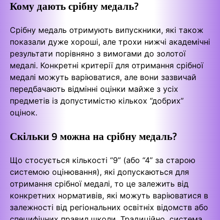
Кому дають срібну медаль?
Срібну медаль отримують випускники, які також
показали дуже хороші, але трохи нижчі академічні
результати порівняно з вимогами до золотої
медалі. Конкретні критерії для отримання срібної
медалі можуть варіюватися, але вони зазвичай
передбачають відмінні оцінки майже з усіх
предметів із допустимістю кількох “добрих”
оцінок.
Скільки 9 можна на срібну медаль?
Що стосується кількості “9” (або “4” за старою
системою оцінювання), які допускаються для
отримання срібної медалі, то це залежить від
конкретних нормативів, які можуть варіюватися в
залежності від регіональних освітніх відомств або
специфічних правил школи. Традиційно, система