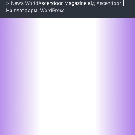
> News World
Ascendoor Magazine від
Ascendoor
|
На платформі
WordPress
.