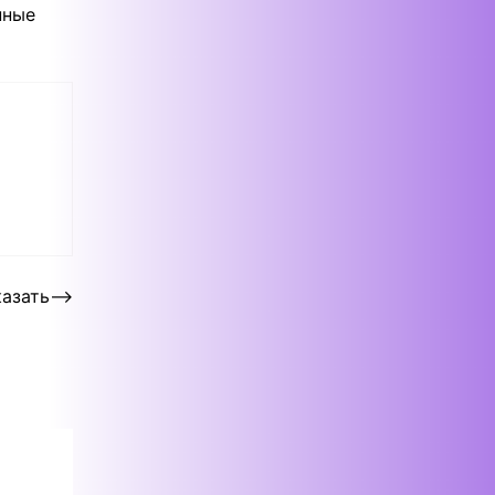
нные
казать
⟶