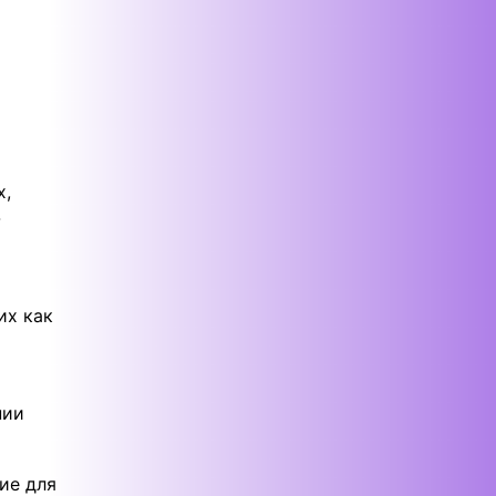
х,
-
их как
нии
ие для