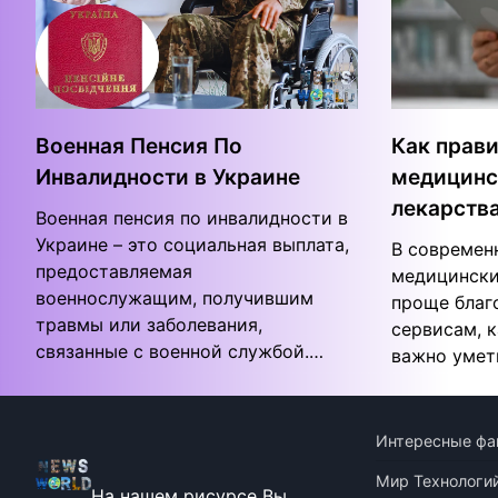
Военная Пенсия По
Как прави
Инвалидности в Украине
медицинс
лекарств
Военная пенсия по инвалидности в
Украине – это социальная выплата,
В современн
предоставляемая
медицински
военнослужащим, получившим
проще благ
травмы или заболевания,
сервисам, к
связанные с военной службой.…
важно умет
Интересные фа
Мир Технологи
На нашем рисурсе Вы