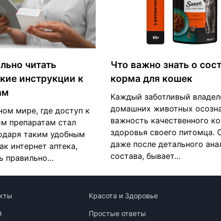
льно читать
Что важно знать о сос
кие инструкции к
корма для кошек
ам
Каждый заботливый владел
домашних животных осозн
ом мире, где доступ к
важность качественного к
м препаратам стал
здоровья своего питомца. 
одаря таким удобным
даже после детального ана
ак интернет аптека,
состава, бывает…
ь правильно…
кты
Красота и Здоровье
й
Простые ответы