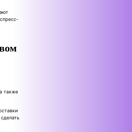
гают
кспресс-
ивом
 а также
доставки
 сделать