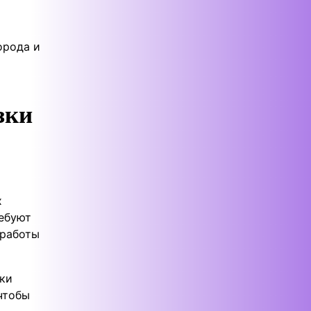
орода и
зки
х
ребуют
 работы
вки
чтобы