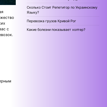
Сколько Стоит Репетитор по Украинскому
ая
Языку?
ожество
Перевозка грузов Кривой Рог
ких
вас с
Какие болезни показывает холтер?
евозок.
ширным