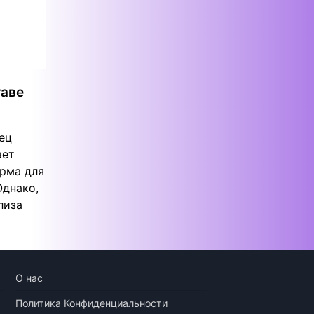
таве
ец
ает
орма для
Однако,
лиза
О нас
Политика Конфиденциальности