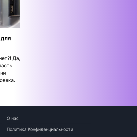
 для
ет?! Да,
часть
зни
овека.
О нас
Политика Конфиденциальности