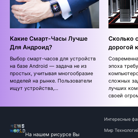
Какие Смарт-Часы Лучше
Сколько 
Для Андроид?
дорогой 
Выбор смарт-часов для устройств
Современна
на базе Android — задача не из
эпоха треб
простых, учитывая многообразие
компьютеро
моделей на рынке. Пользователи
сложных за
ищут устройства,…
лучших ком
своей огро
Интересные фа
Мир Технологи
На нашем рисурсе Вы