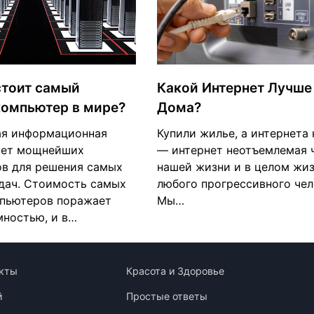
стоит самый
Какой Интернет Лучше
компьютер в мире?
Дома?
я информационная
Купили жилье, а интернета н
ует мощнейших
— интернет неотъемлемая 
в для решения самых
нашей жизни и в целом жи
дач. Стоимость самых
любого прогрессивного чел
пьютеров поражает
Мы…
мностью, и в…
кты
Красота и Здоровье
й
Простые ответы