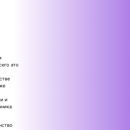
м
сего это
стве
кже
и и
чника
нство