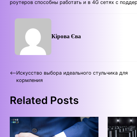
роутеров способны работать и в 4G сетях с подде
Кірова Єва
Post
⟵
Искусство выбора идеального стульчика для
кормления
navigation
Related Posts