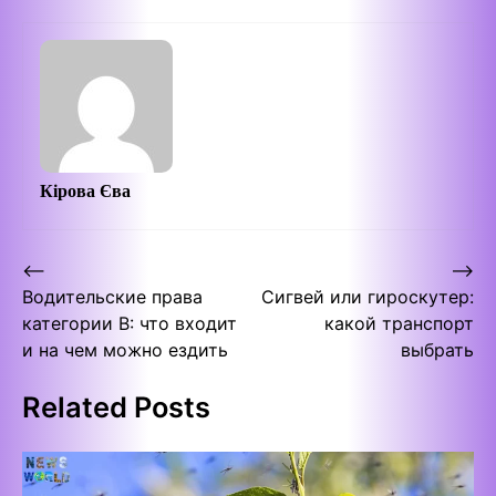
Кірова Єва
Post
⟵
⟶
Водительские права
Сигвей или гироскутер:
navigation
категории В: что входит
какой транспорт
и на чем можно ездить
выбрать
Related Posts