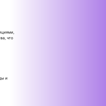
ициями,
ва, что
ды и