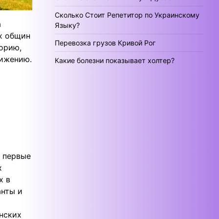
Сколько Стоит Репетитор по Украинскому
а
Языку?
х общин
Перевозка грузов Кривой Рог
орию,
вижению.
Какие болезни показывает холтер?
ь первые
х
х в
анты и
нских