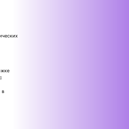
ических
ржке
с
 в