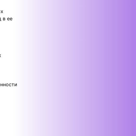
их
 в ее
х
т
енности