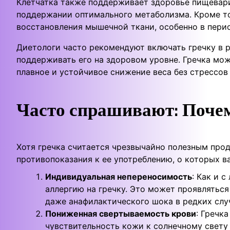
Клетчатка также поддерживает здоровье пищевари
поддержании оптимального метаболизма. Кроме тог
восстановления мышечной ткани, особенно в пери
Диетологи часто рекомендуют включать гречку в р
поддерживать его на здоровом уровне. Гречка мож
плавное и устойчивое снижение веса без стрессов
Часто спрашивают: Почему
Хотя гречка считается чрезвычайно полезным про
противопоказания к ее употреблению, о которых в
Индивидуальная непереносимость
: Как и 
аллергию на гречку. Это может проявляться
даже анафилактического шока в редких слу
Пониженная свертываемость крови
: Гречк
чувствительность кожи к солнечному свету 