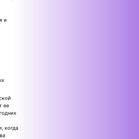
я и
ых
нской
т ее
огодних
, когда
ва