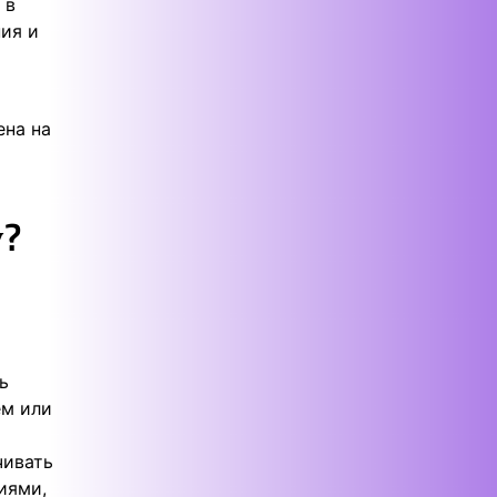
 в
ия и
ена на
у?
ь
ем или
чивать
иями,