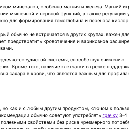
ником минералов, особенно магния и железа. Магний иг
нии мышечной и нервной функций, а также регуляции 
ажно для формирования гемоглобина и переноса кислор
рый обычно не встречается в других крупах, важен дл
ает предотвратить кровотечения и варикозное расшире
вами.
ердечно-сосудистой системы, способствуя снижению
ния. Кроме того, наличие клетчатки в гречке поддерж
вня сахара в крови, что является важным для профила
 но как и с любым другим продуктом, ключом к польз
рекомендации обычно советуют употреблять
гречку
3-4 
 полезными свойствами без риска чрезмерного потреб
на настолько, чтобы исключать другие полезные крупы 