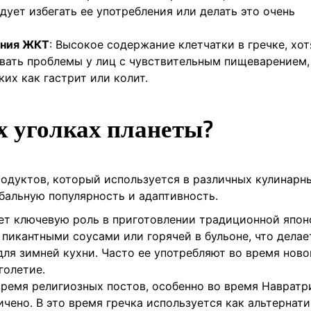
ует избегать ее употребления или делать это очень
ания ЖКТ
: Высокое содержание клетчатки в гречке, хот
вать проблемы у лиц с чувствительным пищеварением,
их как гастрит или колит.
ых уголках планеты?
родуктов, который используется в различных кулинарн
обальную популярность и адаптивность.
грает ключевую роль в приготовлении традиционной япо
пикантными соусами или горячей в бульоне, что делае
для зимней кухни. Часто ее употребляют во время нов
голетие.
время религиозных постов, особенно во время Навратри
чено. В это время гречка используется как альтернати