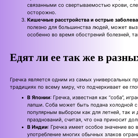
связанными со свертываемостью крови, след
осторожно.
Кишечные расстройства и острые заболев
полезно для большинства людей, может выз
особенно во время обострений болезней, так
Едят ли ее так же в разн
Гречка является одним из самых универсальных п
традициях по всему миру, что подчеркивает ее гл
В Японии
: Гречка, известная как “соба”, и
лапши. Соба может быть подана холодной с 
популярным выбором как для летней, так и 
празднований, считая, что она приносит дол
В Индии
: Гречка имеет особое значение во 
употребление многих обычных злаков ограни