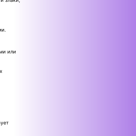
ми.
ми или
х
вует