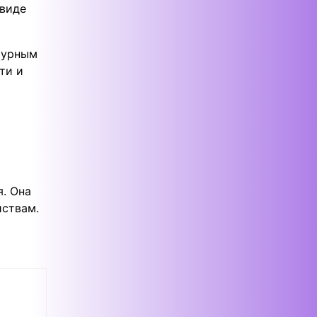
 виде
турным
ти и
я. Она
йствам.