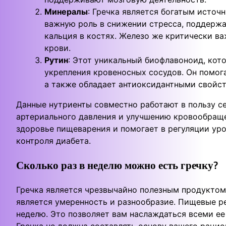
Минералы
: Гречка является богатым источ
важную роль в снижении стресса, поддержа
кальция в костях. Железо же критически в
крови.
Рутин
: Этот уникальный биофлавоноид, кото
укрепления кровеносных сосудов. Он помог
а также обладает антиоксидантными свойст
Данные нутриенты совместно работают в пользу с
артериального давления и улучшению кровообраще
здоровье пищеварения и помогает в регуляции уро
контроля диабета.
Сколько раз в неделю можно есть гречку?
Гречка является чрезвычайно полезным продуктом,
является умеренность и разнообразие. Пищевые 
неделю. Это позволяет вам наслаждаться всеми ее
Гречка не должна составлять основу вашего рацио