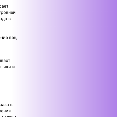
рает
уровней
ода в
я
ние вен,
ивает
ктики и
е
раза в
ления.
и злаки,