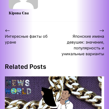
Кірова Єва
Post
⟵
⟶
Интересные факты об
Японские имена
navigation
уране
девушек: значение,
популярность и
уникальные варианты
Related Posts