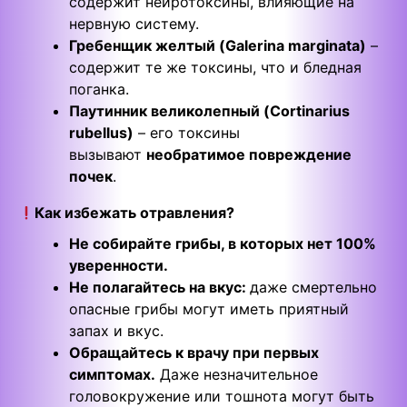
содержит нейротоксины, влияющие на
нервную систему.
Гребенщик желтый (Galerina marginata)
–
содержит те же токсины, что и бледная
поганка.
Паутинник великолепный (Cortinarius
rubellus)
– его токсины
вызывают
необратимое повреждение
почек
.
Как избежать отравления?
Не собирайте грибы, в которых нет 100%
уверенности.
Не полагайтесь на вкус:
даже смертельно
опасные грибы могут иметь приятный
запах и вкус.
Обращайтесь к врачу при первых
симптомах.
Даже незначительное
головокружение или тошнота могут быть