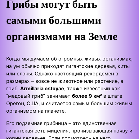
Грибы могут быть
самыми большими
организмами на Земле
Когда мы думаем об огромных живых организмах,
на ум обычно приходят гигантские деревья, киты
или слоны. Однако настоящий рекордсмен в
размерах – вовсе не животное или растение, а
гриб.
Armillaria ostoyae
, также известный как
“медовый гриб”, занимает
более 9 км²
в штате
Орегон, США, и считается самым большим живым
организмом на планете.
Его подземная грибница – это единственная
гигантская сеть мицелия, пронизывающая почву и
корни деревьев. Если посмотреть на него