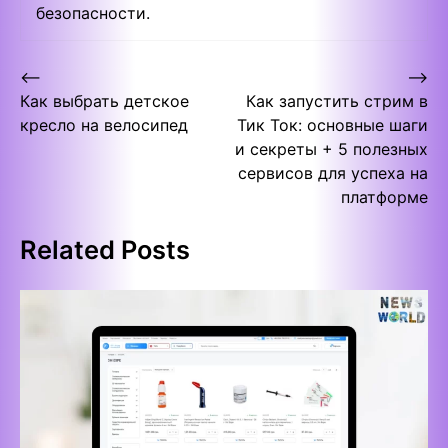
безопасности.
Post
⟵
⟶
Как выбрать детское
Как запустить стрим в
navigation
кресло на велосипед
Тик Ток: основные шаги
и секреты + 5 полезных
сервисов для успеха на
платформе
Related Posts