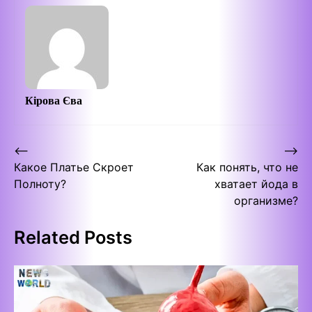
Кірова Єва
Post
⟵
⟶
Какое Платье Скроет
Как понять, что не
navigation
Полноту?
хватает йода в
организме?
Related Posts