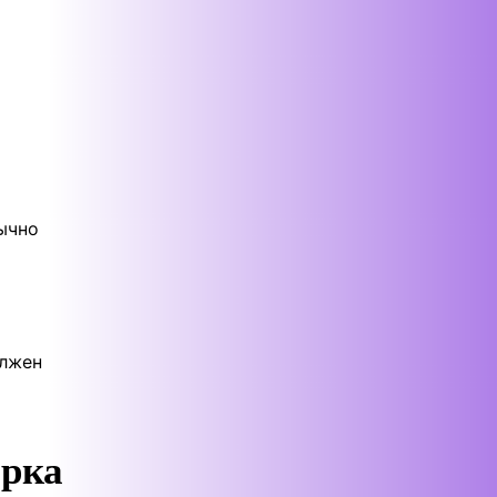
ычно
олжен
арка