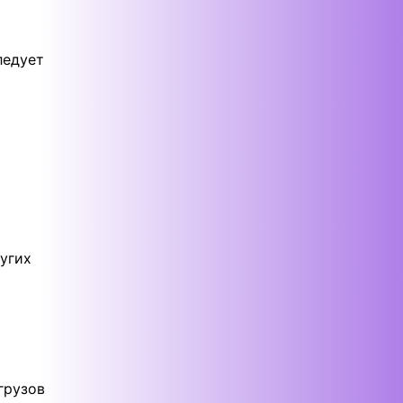
ледует
угих
грузов