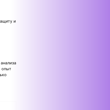
защиту и
 анализа
и опыт
лько