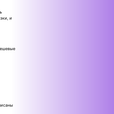
ь
зки, и
Дешевые
писаны