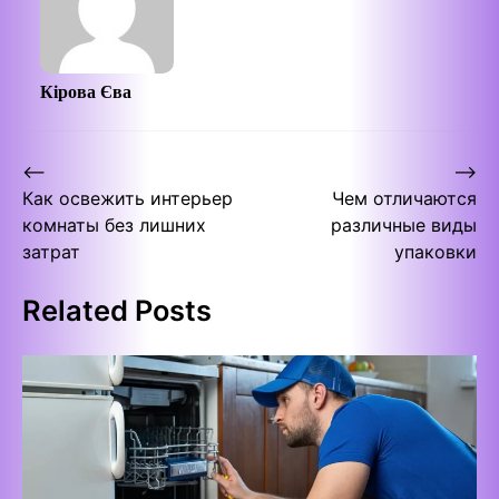
Кірова Єва
Post
⟵
⟶
Как освежить интерьер
Чем отличаются
navigation
комнаты без лишних
различные виды
затрат
упаковки
Related Posts