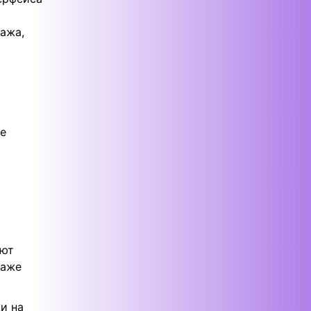
ажа,
и
ю
ые
уют
даже
и на