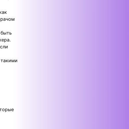
как
врачом
 быть
жера.
если
 такими
оторые