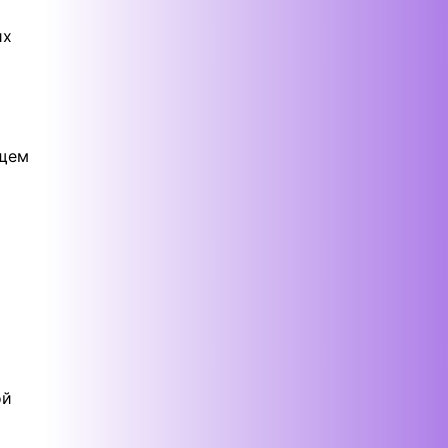
их
бщем
ой