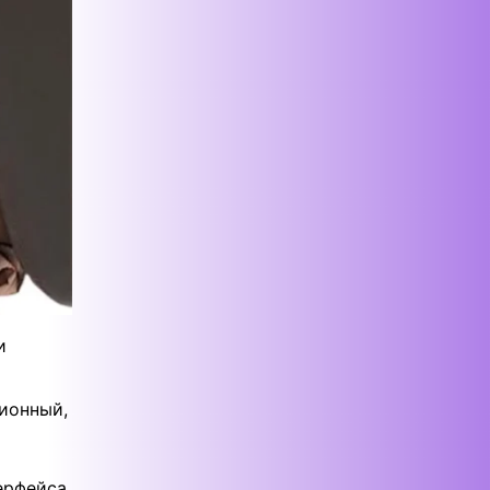
и
ионный,
ерфейса