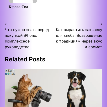
Кірова Єва
Post
⟵
⟶
Что нужно знать перед
Как вырастить закваску
navigation
покупкой iPhone:
для хлеба: Возвращение
Комплексное
к традициям через вкус
руководство
и аромат
Related Posts