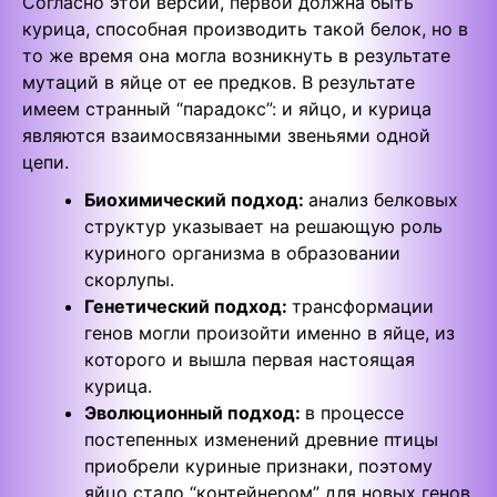
Согласно этой версии, первой должна быть
курица, способная производить такой белок, но в
то же время она могла возникнуть в результате
мутаций в яйце от ее предков. В результате
имеем странный “парадокс”: и яйцо, и курица
являются взаимосвязанными звеньями одной
цепи.
Биохимический подход:
анализ белковых
структур указывает на решающую роль
куриного организма в образовании
скорлупы.
Генетический подход:
трансформации
генов могли произойти именно в яйце, из
которого и вышла первая настоящая
курица.
Эволюционный подход:
в процессе
постепенных изменений древние птицы
приобрели куриные признаки, поэтому
яйцо стало “контейнером” для новых генов.