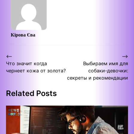
Кірова Єва
Post
⟵
⟶
Что значит когда
Выбираем имя для
navigation
чернеет кожа от золота?
собаки-девочки:
секреты и рекомендации
Related Posts