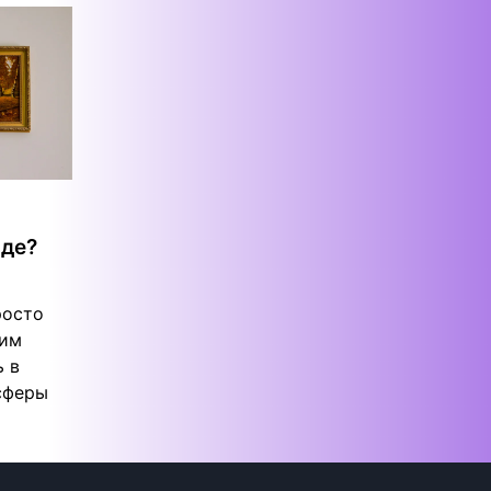
оде?
росто
щим
ь в
сферы