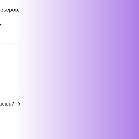
рьеров,
е
аешь?
⟶