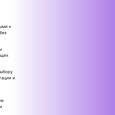
ыми к
без
ы
ющих
выбору
тации и
не
и