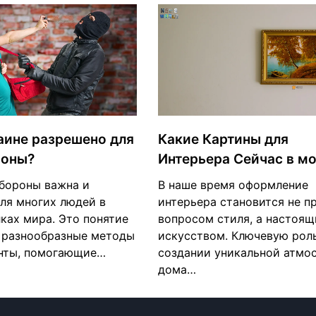
аине разрешено для
Какие Картины для
роны?
Интерьера Сейчас в м
бороны важна и
В наше время оформление
для многих людей в
интерьера становится не п
ках мира. Это понятие
вопросом стиля, а настоя
 разнообразные методы
искусством. Ключевую рол
нты, помогающие…
создании уникальной атмо
дома…