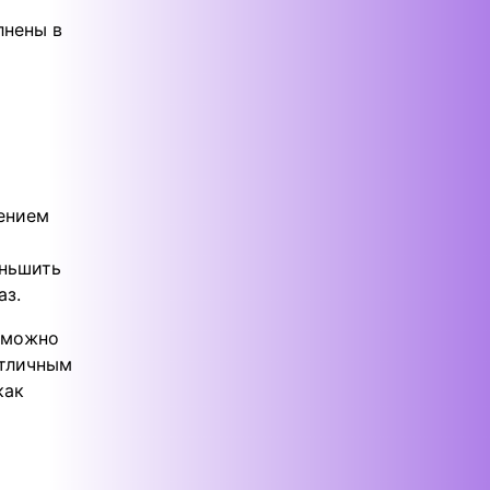
лнены в
шением
еньшить
аз.
 можно
отличным
как