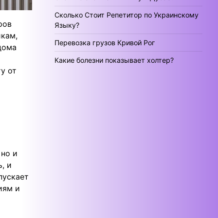
Сколько Стоит Репетитор по Украинскому
ров
Языку?
икам,
Перевозка грузов Кривой Рог
дома
Какие болезни показывает холтер?
у от
 но и
, и
пускает
иям и