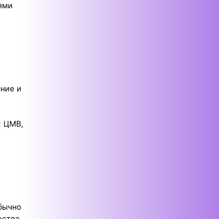
ями
ение и
х ЦМВ,
бычно
рства