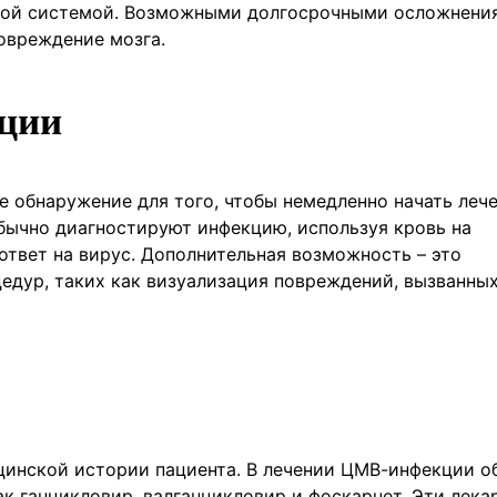
нной системой. Возможными долгосрочными осложнени
овреждение мозга.
ции
е обнаружение для того, чтобы немедленно начать леч
бычно диагностируют инфекцию, используя кровь на
ответ на вирус. Дополнительная возможность – это
едур, таких как визуализация повреждений, вызванны
цинской истории пациента. В лечении ЦМВ-инфекции о
к ганцикловир, валганцикловир и фоскарнет. Эти лека