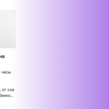
на
е часы
 от сна
обенно…