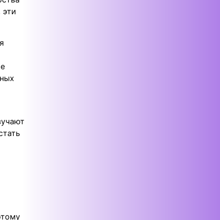
 эти
я
ые
сных
зучают
стать
этому