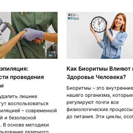
эпиляция:
Как Биоритмы Влияют 
сти проведения
Здоровье Человека?
ы
Биоритмы – это внутренни
нашего организма, которые
удалить лишние
регулируют почти все
гут воспользоваться
физиологические процессы,
пиляцией – современной
до питания. Эти циклы, ос
й и безопасной
. В основе методики
льзование лазерного…