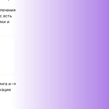
спечения
с есть
ики и
нга и
⟶
кации