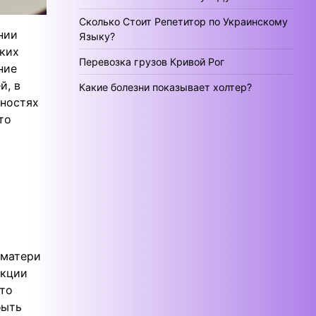
Сколько Стоит Репетитор по Украинскому
нии
Языку?
аких
Перевозка грузов Кривой Рог
ние
й, в
Какие болезни показывает холтер?
жностях
то
 матери
екции
это
быть