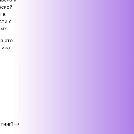
нской
ы в
сти с
ных.
а это
тика.
тинг?
⟶