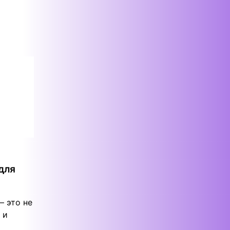
для
 это не
 и