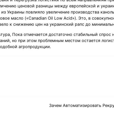
еличению ценовой разницы между европейской и украи
 из Украины повлияло увеличение производства канол
вое масло («Canadian Oil Low Acid»). Это, в совокупно
вело к снижению цен на украинский рапс до минималь
ьтура, Пока отмечается достаточно стабильный спрос н
аний, но при этом проблемным местом остается логис
подобной агропродукции.
Зачем Автоматизировать Рекру