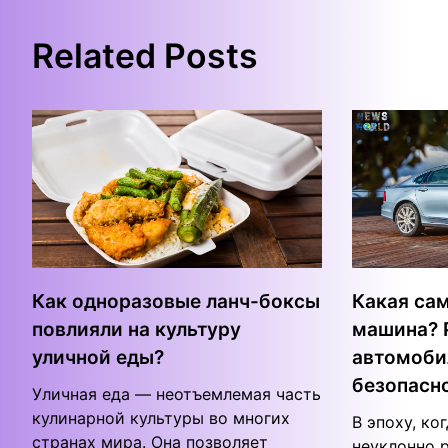
Related Posts
Как одноразовые ланч-боксы
Какая са
повлияли на культуру
машина? 
уличной еды?
автомоби
безопасн
Уличная еда ― неотъемлемая часть
кулинарной культуры во многих
В эпоху, ко
странах мира. Она позволяет
неуклонно р