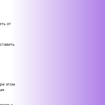
еть от
ставить
при этом
емя
ивело к