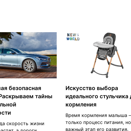
мая безопасная
Искусство выбора
Раскрываем тайны
идеального стульчика 
льной
кормления
ости
Время кормления малыша —
только процесс питания, но
гда скорость жизни
важный этап его развития.
астет, а дороги