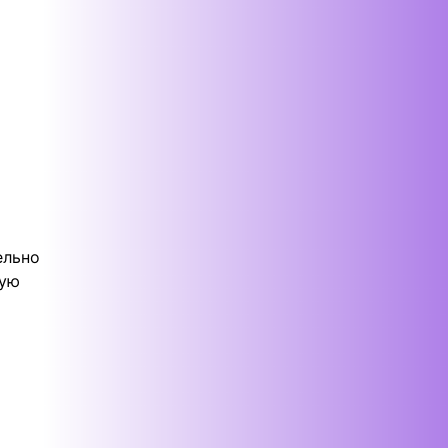
ельно
рую