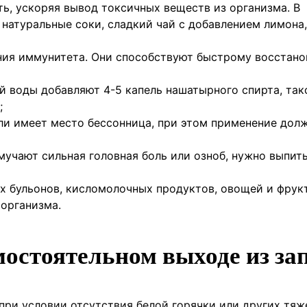
ть, ускоряя вывод токсичных веществ из организма. В
 натуральные соки, сладкий чай с добавлением лимона
ния иммунитета. Они способствуют быстрому восстан
й воды добавляют 4-5 капель нашатырного спирта, так
;
ли имеет место бессонница, при этом применение дол
мучают сильная головная боль или озноб, нужно выпить
ых бульонов, кисломолочных продуктов, овощей и фрук
организма.
мостоятельном выходе из за
при условии отсутствия белой горячки или других тя