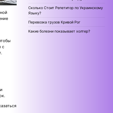
Сколько Стоит Репетитор по Украинскому
ьной
Языку?
ение
Перевозка грузов Кривой Рог
Какие болезни показывает холтер?
чтобы
 с
.
ии
ок.
казаться