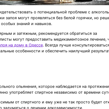
идетельствовать о потенциальной проблеме с алкогол
ки запоя могут проявляться без белой горячки, но реш
 особых знаний и навыков.
улярным и затяжным, рекомендуется обратиться за
исты могут предоставить медикаментозное лечение, 
апоя на дому в Одессе
. Всегда лучше консультироваться
альные особенности и обеспечить наилучший результат
ольного опьянения, которое наблюдается на протяжен
янно употребляет спиртное независимо от времени сут
исимым от спиртного и ему уже не так просто будет от
о задуматься о лечении алкозависимости.