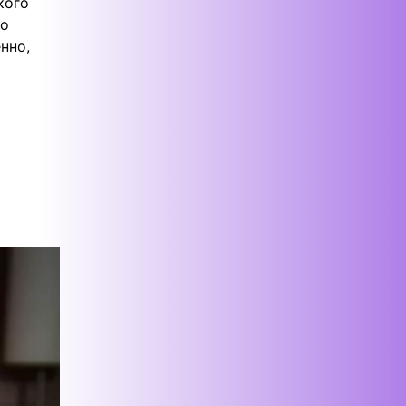
кого
го
нно,