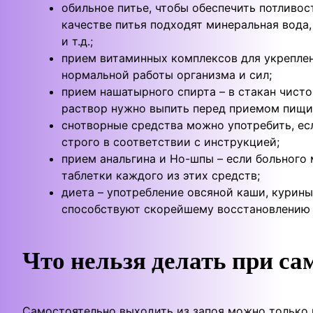
обильное питье, чтобы обеспечить потливос
качестве питья подходят минеральная вода,
и т.д.;
прием витаминных комплексов для укрепле
нормальной работы организма и сил;
прием нашатырного спирта – в стакан чисто
раствор нужно выпить перед приемом пищи
снотворные средства можно употребить, ес
строго в соответствии с инструкцией;
прием анальгина и Но-шпы – если больного 
таблетки каждого из этих средств;
диета – употребление овсяной каши, курин
способствуют скорейшему восстановлению 
Что нельзя делать при са
Самостоятельно выходить из запоя можно только 