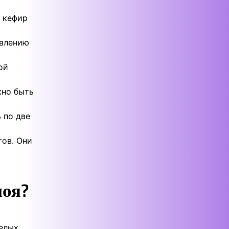
, кефир
овлению
ой
жно быть
 по две
тов. Они
поя?
желых