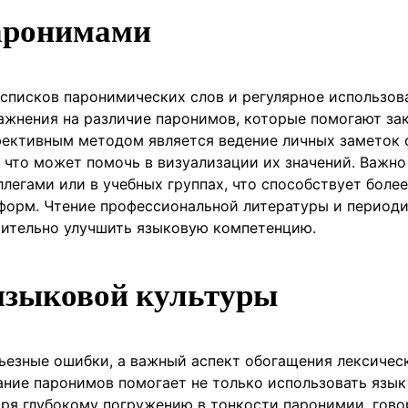
паронимами
списков паронимических слов и регулярное использов
ажнения на различие паронимов, которые помогают за
фективным методом является ведение личных заметок 
 что может помочь в визуализации их значений. Важно
легами или в учебных группах, что способствует более
форм. Чтение профессиональной литературы и период
чительно улучшить языковую компетенцию.
языковой культуры
рьезные ошибки, а важный аспект обогащения лексичес
ание паронимов помогает не только использовать язык
даря глубокому погружению в тонкости паронимии, гов