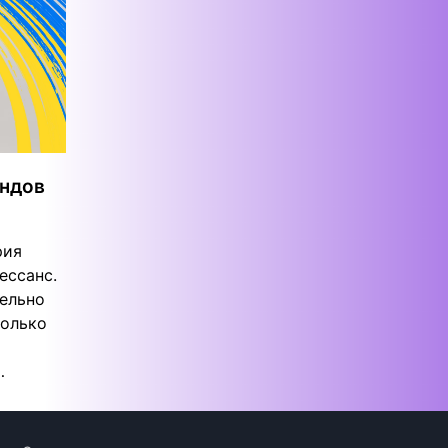
ендов
рия
ессанс.
ельно
только
…