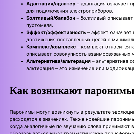
Адаптация/адаптер
– адаптация означает п
для подключения электроприборов.
Болтливый/балабон
– болтливый описывает 
пустомеля.
Эффект/эффективность
– эффект означает 
достижения поставленных целей с минимал
Комплект/комплекс
– комплект относится к
описывает совокупность взаимосвязанных ч
Альтернатива/альтерация
– альтернатива о
альтерация – это изменение или модификаци
Как возникают пароним
Паронимы могут возникнуть в результате эволюции
расходятся в значениях. Также новейшие паронимы
когда аналогичные по звучанию слова принимают 
образовываться из-за грамматических трансформа