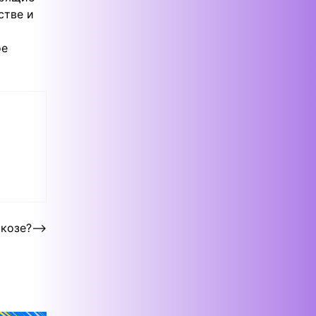
стве и
ое
козе?
⟶