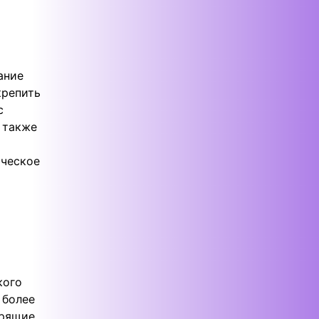
ание
крепить
с
 также
ическое
кого
 более
орящие