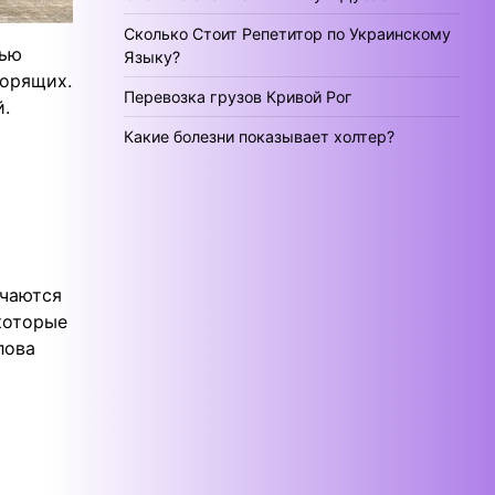
Сколько Стоит Репетитор по Украинскому
тью
Языку?
ворящих.
Перевозка грузов Кривой Рог
й.
Какие болезни показывает холтер?
ичаются
которые
лова