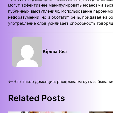
могут эффективнее манипулировать нюансами выск
публичных выступлениях. Использование паронимо
недоразумений, но и обогатит речь, придавая ей 
употребление слов усиливает способность говоря
Кірова Єва
Post
⟵
Что такое деменция: раскрываем суть забывани
navigation
Related Posts