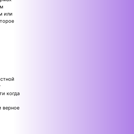
ом
м или
оторое
устной
у
ти когда
и верное