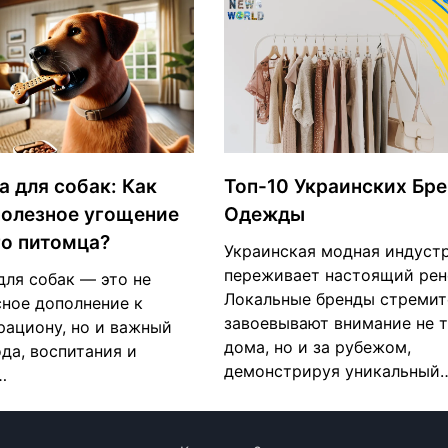
 для собак: Как
Топ-10 Украинских Бр
полезное угощение
Одежды
го питомца?
Украинская модная индуст
переживает настоящий рен
для собак — это не
Локальные бренды стремит
сное дополнение к
завоевывают внимание не 
рациону, но и важный
дома, но и за рубежом,
да, воспитания и
демонстрируя уникальный
…