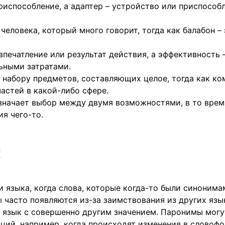
риспособление, а адаптер – устройство или приспособ
человека, который много говорит, тогда как балабон – 
впечатление или результат действия, а эффективность 
ьными затратами.
 набору предметов, составляющих целое, тогда как ко
астей в какой-либо сфере.
значает выбор между двумя возможностями, в то врем
я чего-то.
ы
 языка, когда слова, которые когда-то были синонима
 часто появляются из-за заимствования из других язы
в язык с совершенно другим значением. Паронимы могу
ций, например, когда происходят изменения в словоф