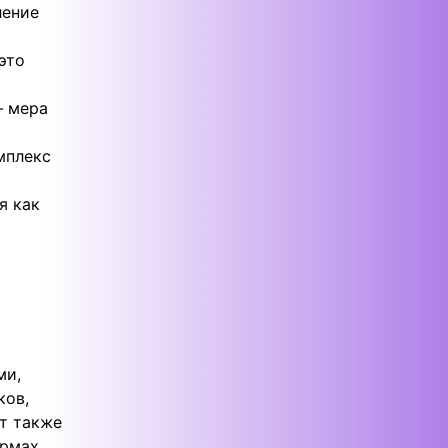
ление
это
– мера
мплекс
я как
ми,
ков,
т также
ормах