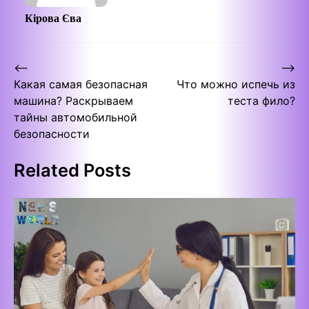
Кірова Єва
Post
⟵
⟶
Какая самая безопасная
Что можно испечь из
navigation
машина? Раскрываем
теста фило?
тайны автомобильной
безопасности
Related Posts