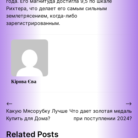
года. Его магнитуда достигла 9,5 по шкале
Рихтера, что делает его самым сильным
землетрясением, когда-либо
зарегистрированным.
Кірова Єва
Post
⟵
⟶
Какую Мясорубку Лучше
Что дает золотая медаль
navigation
Купить для Дома?
при поступлении 2024?
Related Posts