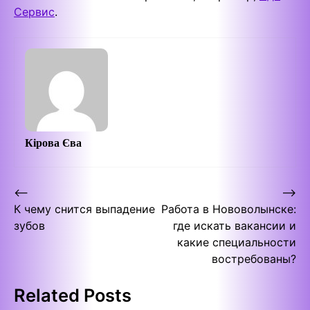
Сервис
.
Кірова Єва
Post
⟵
⟶
К чему снится выпадение
Работа в Нововолынске:
navigation
зубов
где искать вакансии и
какие специальности
востребованы?
Related Posts