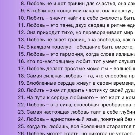
Любовь не ищет причин для счастья, она сам
В любви нет конца или начала, она как круг
Любить – значит найти в себе смелость быт
Любовь – это танец двух сердец в ритме еди
Она приходит тихо, но переворачивает мир 
Любовь не знает границ, она свободна, как в
В каждом поцелуе – обещание быть вместе, 
Любовь – это гармония, когда слова излишни
Кто по-настоящему любит, тот умеет слуша
Любовь делает простые моменты – волшебн
Самая сильная любовь – та, что способна пр
Влюбленные сердца живут в своем времени,
Любить – значит дарить частичку своей душ
На пути к сердцу любимого – нет карт и ком
Любовь – это сила, способная преобразоват
Самая настоящая любовь таит в себе глубин
Любовь – единственный язык, понятный без 
Когда ты любишь, вся Вселенная старается 
Любовь может ждать, но никогда не устает.