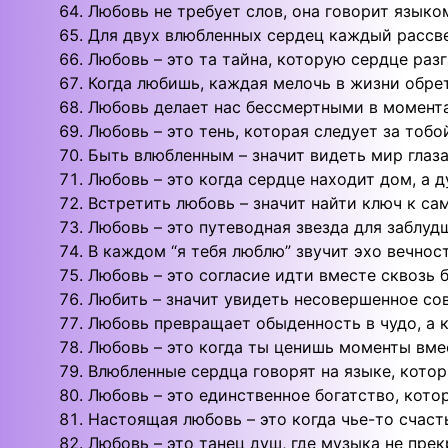
Любовь не требует слов, она говорит языко
Для двух влюбленных сердец каждый рассве
Любовь – это та тайна, которую сердце раз
Когда любишь, каждая мелочь в жизни обре
Любовь делает нас бессмертными в момента
Любовь – это тень, которая следует за тобо
Быть влюбленным – значит видеть мир глаза
Любовь – это когда сердце находит дом, а д
Встретить любовь – значит найти ключ к с
Любовь – это путеводная звезда для заблуд
В каждом “я тебя люблю” звучит эхо вечност
Любовь – это согласие идти вместе сквозь 
Любить – значит увидеть несовершенное со
Любовь превращает обыденность в чудо, а к
Любовь – это когда ты ценишь моменты вме
Влюбленные сердца говорят на языке, котор
Любовь – это единственное богатство, кото
Настоящая любовь – это когда чье-то счаст
Любовь – это танец душ, где музыка не пре