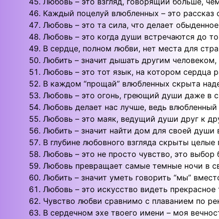
Любовь – это взгляд, говорящий больше, чем
Каждый поцелуй влюбленных – это рассказ 
Любовь – это та сила, что делает обыденное
Любовь – это когда души встречаются до тог
В сердце, полном любви, нет места для стра
Любить – значит дышать другим человеком,
Любовь – это тот язык, на котором сердца р
В каждом “прощай” влюбленных скрыта наде
Любовь – это огонь, греющий души даже в 
Любовь делает нас лучше, ведь влюбленный 
Любовь – это маяк, ведущий души друг к др
Любить – значит найти дом для своей души 
В глубине любовного взгляда скрыты целые 
Любовь – это не просто чувство, это выбор 
Любовь превращает самые темные ночи в св
Любить – значит уметь говорить “мы” вместо 
Любовь – это искусство видеть прекрасное т
Чувство любви сравнимо с плаванием по рек
В сердечном эхе твоего имени – моя вечнос