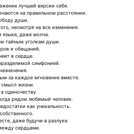
ражение лучшей версии себя.
ечаются на правильном расстоянии.
ободу души.
ого, несмотря на все изменения.
м языке, даже молча.
ым тайным уголкам души.
ров и обещаний.
неет в сердце.
неразделимой симфонией.
назначения.
ным за каждое мгновение вместе.
 смысл жизни.
та одиночеству.
 когда рядом любимый человек.
едостатки как уникальность.
 собственного.
сте, даже будучи в разлуке.
 между сердцами.