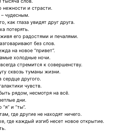
 тысяча слов.
о нежности и страсти.
 – чудесным.
о, как глаза увидят друг друга.
ха потерять.
 живя его радостями и печалями.
азговаривают без слов.
жда на новое “привет”.
самые холодные ночи.
всегда стремится к совершенству.
угу сквозь туманы жизни.
в сердце другого.
галактики чувств.
быть рядом, несмотря на всё.
етлые дни.
“я” и “ты”.
ам, где другие не находят ничего.
е, где каждый изгиб несет новое открытие.
ть.