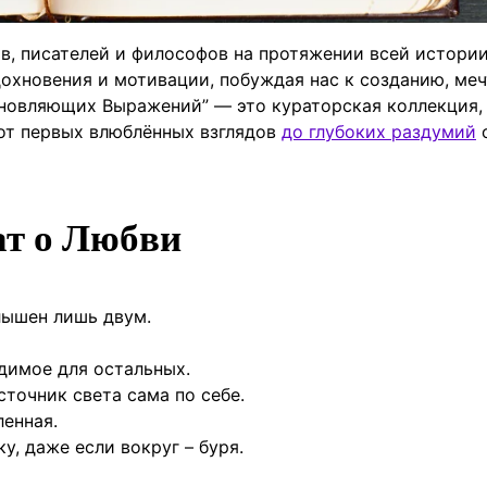
в, писателей и философов на протяжении всей истори
охновения и мотивации, побуждая нас к созданию, ме
хновляющих Выражений” — это кураторская коллекция,
 от первых влюблённых взглядов
до глубоких раздумий
т о Любви
лышен лишь двум.
идимое для остальных.
сточник света сама по себе.
ленная.
ку, даже если вокруг – буря.