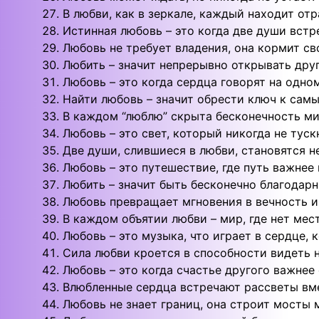
В любви, как в зеркале, каждый находит от
Истинная любовь – это когда две души встр
Любовь не требует владения, она кормит св
Любить – значит непрерывно открывать друг
Любовь – это когда сердца говорят на одно
Найти любовь – значит обрести ключ к сам
В каждом “люблю” скрыта бесконечность ми
Любовь – это свет, который никогда не туск
Две души, слившиеся в любви, становятся 
Любовь – это путешествие, где путь важнее 
Любить – значит быть бесконечно благодар
Любовь превращает мгновения в вечность и
В каждом объятии любви – мир, где нет мес
Любовь – это музыка, что играет в сердце,
Сила любви кроется в способности видеть н
Любовь – это когда счастье другого важнее
Влюбленные сердца встречают рассветы вме
Любовь не знает границ, она строит мосты