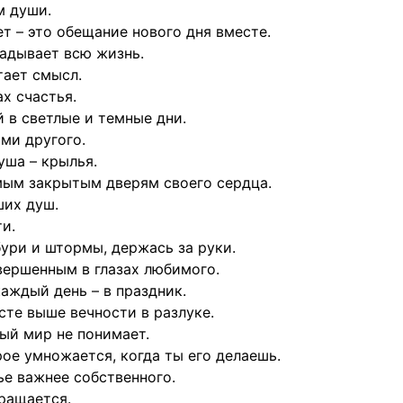
м души.
т – это обещание нового дня вместе.
гадывает всю жизнь.
тает смысл.
х счастья.
й в светлые и темные дни.
ми другого.
уша – крылья.
амым закрытым дверям своего сердца.
ших душ.
и.
бури и штормы, держась за руки.
вершенным в глазах любимого.
аждый день – в праздник.
сте выше вечности в разлуке.
ый мир не понимает.
рое умножается, когда ты его делаешь.
ье важнее собственного.
кращается.