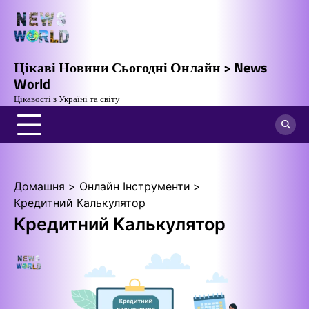
Перейти
до
вмісту
Цікаві Новини Сьогодні Онлайн > News
World
Цікавості з Україні та світу
Домашня
Онлайн Інструменти
Кредитний Калькулятор
Кредитний Калькулятор