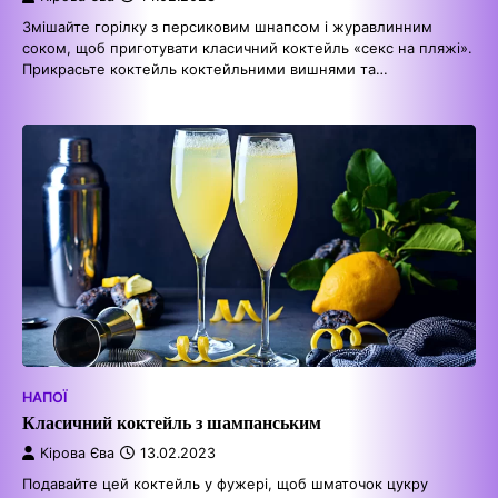
Змішайте горілку з персиковим шнапсом і журавлинним
соком, щоб приготувати класичний коктейль «секс на пляжі».
Прикрасьте коктейль коктейльними вишнями та…
НАПОЇ
Класичний коктейль з шампанським
Кірова Єва
13.02.2023
Подавайте цей коктейль у фужері, щоб шматочок цукру