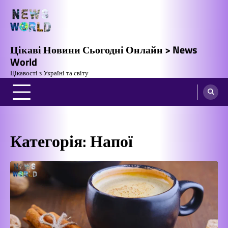
Перейти
до
вмісту
Цікаві Новини Сьогодні Онлайн > News
World
Цікавості з Україні та світу
Категорія:
Напої