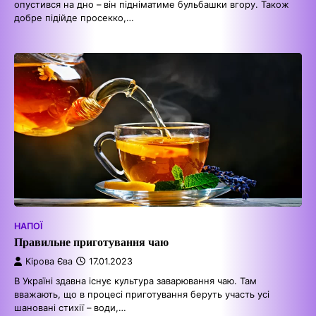
опустився на дно – він підніматиме бульбашки вгору. Також
добре підійде просекко,…
НАПОЇ
Правильне приготування чаю
Кірова Єва
17.01.2023
В Україні здавна існує культура заварювання чаю. Там
вважають, що в процесі приготування беруть участь усі
шановані стихії – води,…