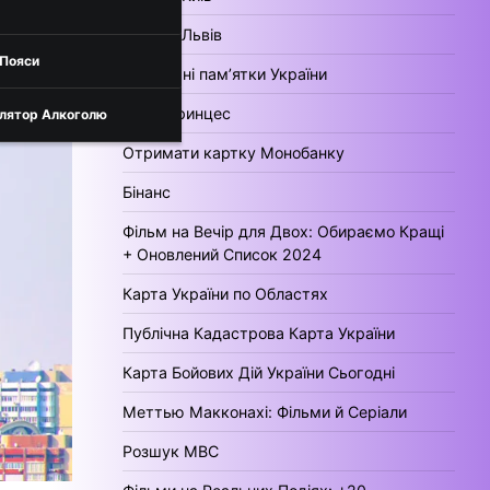
Погода Львів
 Пояси
Культурні пам’ятки України
День Принцес
лятор Алкоголю
Отримати картку Монобанку
Бінанс
Фільм на Вечір для Двох: Обираємо Кращі
+ Оновлений Список 2024
Карта України по Областях
Публічна Кадастрова Карта України
Карта Бойових Дій України Сьогодні
Меттью Макконахі: Фільми й Серіали
Розшук МВС