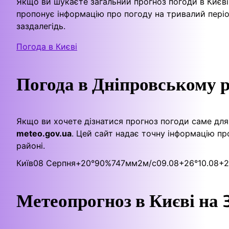
Якщо ви шукаєте загальний прогноз погоди в Києві
пропонує інформацію про погоду на тривалий періо
заздалегідь.
Погода в Києві
Погода в Дніпровському 
Якщо ви хочете дізнатися прогноз погоди саме для
meteo.gov.ua
. Цей сайт надає точну інформацію про
районі.
Київ
08 Серпня
+20°
90
%
747
мм
2
м/c
09.08
+26°
10.08
+2
Метеопрогноз в Києві на 3