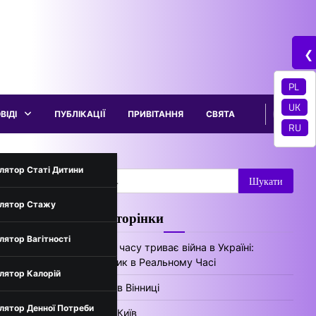
❮
PL
UK
ВІДІ
ПУБЛІКАЦІЇ
ПРИВІТАННЯ
СВЯТА
RU
трументи
лятор Статі Дитини
Пошук:
лятор Стажу
Цікаві сторінки
нів України
лятор Вагітності
Скільки часу триває війна в Україні:
Лічильник в Реальному Часі
лятор Калорій
Погода в Вінниці
лятор Денної Потреби
Погода Київ