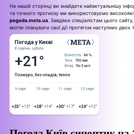
На нашій сторінці ви знайдете найактуальнішу інфо
та точного прогнозу ми використовуємо високоякіс
pogoda.meta.ua
. Завдяки спеціалістам цього сайт
могли планувати свої дії протягом наступних двох 
Погода у Києві
8 серпня, субота
+21°
Вологість
66 %
Тиск
750 мм
Вітер
Пн 5 м/с
похмуро, без опадів, тепло
9 серп.
10 серп.
11 серп.
12 серп.
+25°
+13°
+28°
+14°
+30°
+17°
+24°
+12°
Погода Київ синоптик на 