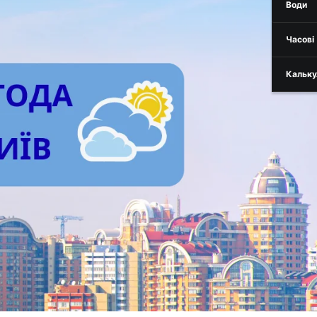
Води
Часові
Кальку