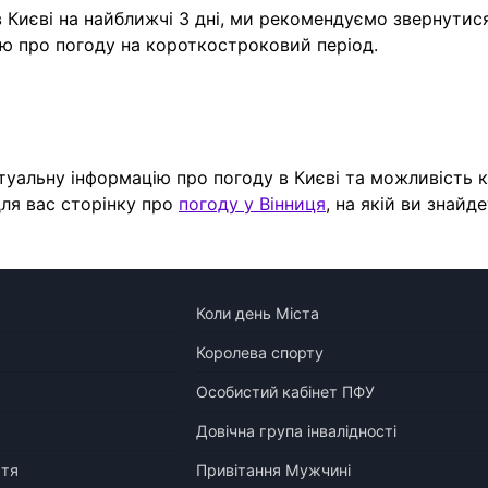
 Києві на найближчі 3 дні, ми рекомендуємо звернутис
ію про погоду на короткостроковий період.
туальну інформацію про погоду в Києві та можливість 
 для вас сторінку про
погоду у Вінниця
, на якій ви знайд
Коли день Міста
Королева спорту
Особистий кабінет ПФУ
Довічна група інвалідності
ття
Привітання Мужчині