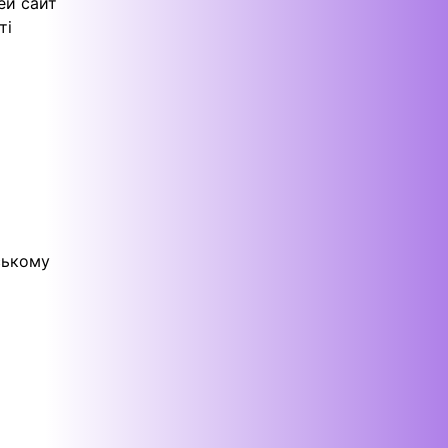
Цей сайт
ті
вському