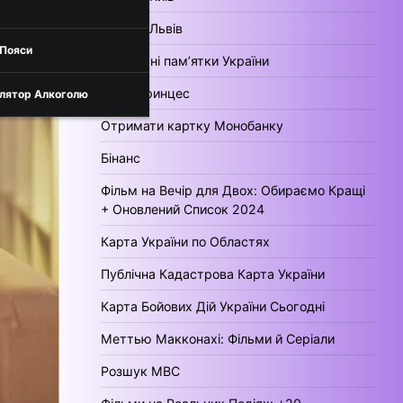
Погода Львів
 Пояси
Культурні пам’ятки України
День Принцес
лятор Алкоголю
Отримати картку Монобанку
Бінанс
Фільм на Вечір для Двох: Обираємо Кращі
+ Оновлений Список 2024
Карта України по Областях
Публічна Кадастрова Карта України
Карта Бойових Дій України Сьогодні
Меттью Макконахі: Фільми й Серіали
Розшук МВС