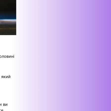
оловині
 який
и ви
те