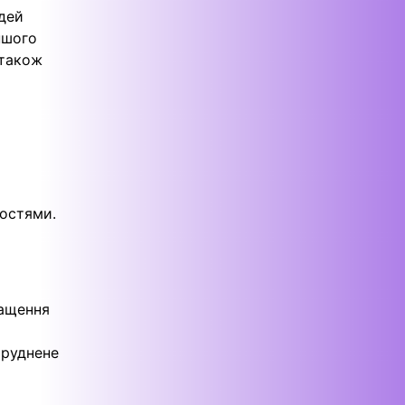
юдей
ншого
 також
востями.
ращення
труднене