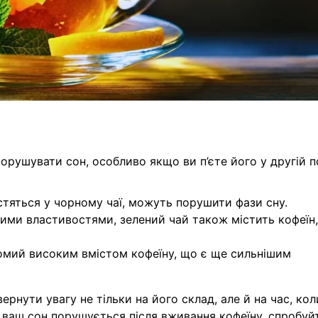
орушувати сон, особливо якщо ви п’єте його у другій п
істяться у чорному чаї, можуть порушити фази сну.
ними властивостями, зелений чай також містить кофеїн,
домий високим вмістом кофеїну, що є ще сильнішим
рнути увагу не тільки на його склад, але й на час, кол
 ваш сон порушується після вживання кофеїну, спробуй