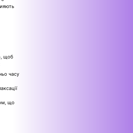
рияють
о, щоб
:
ньо часу
лаксації
ом, що