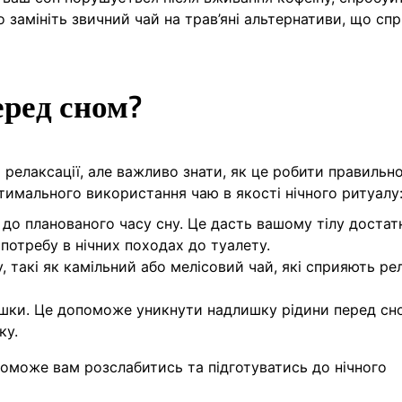
 замініть звичний чай на трав’яні альтернативи, що сп
еред сном?
елаксації, але важливо знати, як це робити правильн
тимального використання чаю в якості нічного ритуалу
 до планованого часу сну. Це дасть вашому тілу достат
потребу в нічних походах до туалету.
ну, такі як камільний або мелісовий чай, які сприяють ре
ашки. Це допоможе уникнути надлишку рідини перед сн
ку.
поможе вам розслабитись та підготуватись до нічного