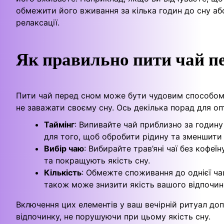
обмежити його вживання за кілька годин до сну або
релаксації.
Як правильно пити чай п
Пити чай перед сном може бути чудовим способом р
не заважати своєму сну. Ось декілька порад для оп
Таймінг
: Випивайте чай приблизно за годину
для того, щоб обробити рідину та зменшити 
Вибір чаю
: Вибирайте трав’яні чаї без кофеї
та покращують якість сну.
Кількість
: Обмежте споживання до однієї ч
також може знизити якість вашого відпочин
Включення цих елементів у ваш вечірній ритуал до
відпочинку, не порушуючи при цьому якість сну.