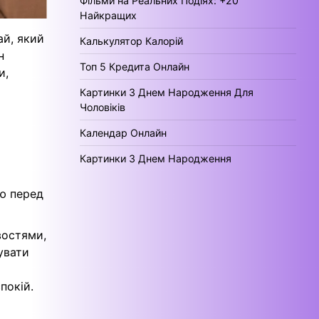
Фільми на Реальних Подіях: +20
Найкращих
ай, який
Калькулятор Калорій
н
Топ 5 Кредита Онлайн
и,
Картинки З Днем Народження Для
Чоловіків
Календар Онлайн
Картинки З Днем Народження
аю перед
востями,
увати
покій.