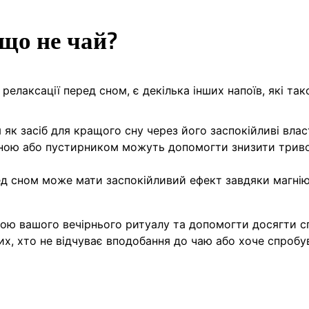
що не чай?
елаксації перед сном, є декілька інших напоїв, які та
як засіб для кращого сну через його заспокійливі влас
іаною або пустирником можуть допомогти знизити трив
ред сном може мати заспокійливий ефект завдяки магнію
ою вашого вечірнього ритуалу та допомогти досягти 
их, хто не відчуває вподобання до чаю або хоче спробу