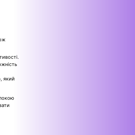
кож
тивості.
ожність
, який
спокою
вати