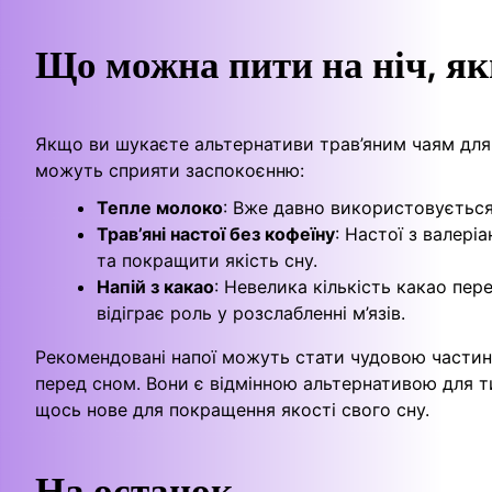
Що можна пити на ніч, як
Якщо ви шукаєте альтернативи трав’яним чаям для р
можуть сприяти заспокоєнню:
Тепле молоко
: Вже давно використовується 
Трав’яні настої без кофеїну
: Настої з валер
та покращити якість сну.
Напій з какао
: Невелика кількість какао пе
відіграє роль у розслабленні м’язів.
Рекомендовані напої можуть стати чудовою частин
перед сном. Вони є відмінною альтернативою для т
щось нове для покращення якості свого сну.
На останок