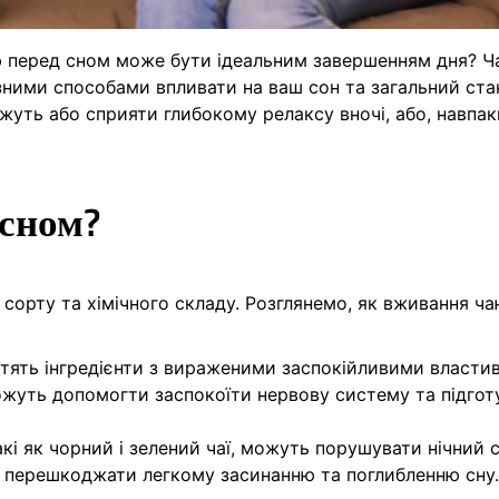
 перед сном може бути ідеальним завершенням дня? Ч
різними способами впливати на ваш сон та загальний ста
ожуть або сприяти глибокому релаксу вночі, або, навпак
 сном?
сорту та хімічного складу. Розглянемо, як вживання ч
стять інгредієнти з вираженими заспокійливими власти
 можуть допомогти заспокоїти нервову систему та підгот
акі як чорний і зелений чаї, можуть порушувати нічний с
 перешкоджати легкому засинанню та поглибленню сну.