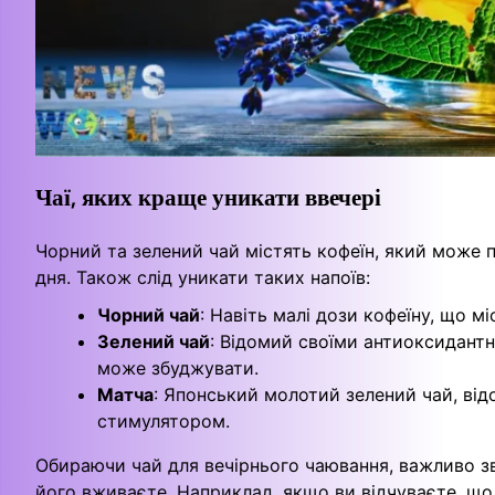
Чаї, яких краще уникати ввечері
Чорний та зелений чай містять кофеїн, який може п
дня. Також слід уникати таких напоїв:
Чорний чай
: Навіть малі дози кофеїну, що м
Зелений чай
: Відомий своїми антиоксидант
може збуджувати.
Матча
: Японський молотий зелений чай, ві
стимулятором.
Обираючи чай для вечірнього чаювання, важливо зве
його вживаєте. Наприклад, якщо ви відчуваєте, що