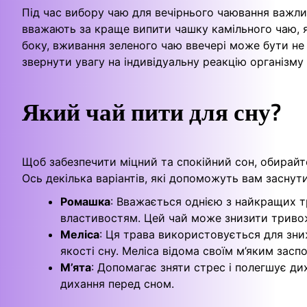
Під час вибору чаю для вечірнього чаювання важли
вважають за краще випити чашку камільного чаю, 
боку, вживання зеленого чаю ввечері може бути не
звернути увагу на індивідуальну реакцію організму 
Який чай пити для сну?
Щоб забезпечити міцний та спокійний сон, обирайте
Ось декілька варіантів, які допоможуть вам заснути
Ромашка
: Вважається однією з найкращих т
властивостям. Цей чай може знизити тривож
Меліса
: Ця трава використовується для зни
якості сну. Меліса відома своїм м’яким зас
М’ята
: Допомагає зняти стрес і полегшує д
дихання перед сном.