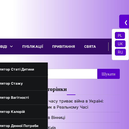
❮
PL
UK
ВІДІ
ПУБЛІКАЦІЇ
ПРИВІТАННЯ
СВЯТА
RU
трументи
лятор Статі Дитини
Пошук:
лятор Стажу
Цікаві сторінки
нів України
лятор Вагітності
Скільки часу триває війна в Україні:
Лічильник в Реальному Часі
лятор Калорій
Погода в Вінниці
лятор Денної Потреби
Погода Київ