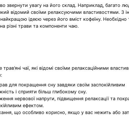
во звернути увагу на його склад. Наприклад, багато л
який відомий своїми релаксуючими властивостями. З і
 найкращою ідеєю через його вміст кофеїну. Необхідно
на різні трави та компоненти чаю.
 трав’яні чаї, які відомі своїми релаксаційними власти
:
рав для покращення сну завдяки своїм заспокійливим
ність і сприяти більш глибокому сну.
ження нервової напруги, підвищення релаксації та пок
покійливим ефектом.
ихання, що особливо корисно, якщо у вас нежить або за