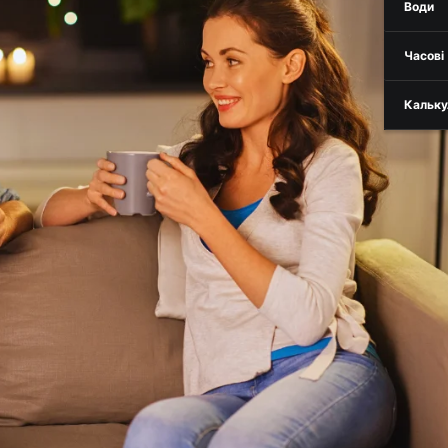
Води
Часові
Кальку