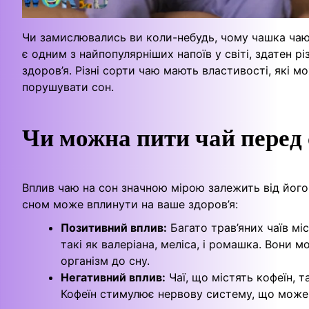
Чи замислювались ви коли-небудь, чому чашка чаю
є одним з найпопулярніших напоїв у світі, здатен 
здоров’я. Різні сорти чаю мають властивості, які м
порушувати сон.
Чи можна пити чай перед
Вплив чаю на сон значною мірою залежить від його 
сном може вплинути на ваше здоров’я:
Позитивний вплив:
Багато трав’яних чаїв мі
такі як валеріана, меліса, і ромашка. Вони
організм до сну.
Негативний вплив:
Чаї, що містять кофеїн, т
Кофеїн стимулює нервову систему, що може