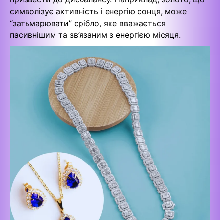
символізує активність і енергію сонця, може
“затьмарювати” срібло, яке вважається
пасивнішим та зв’язаним з енергією місяця.