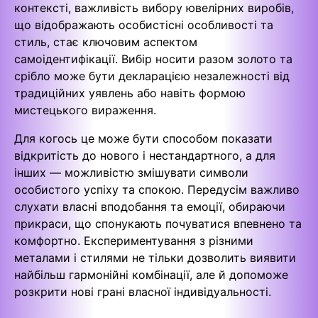
контексті, важливість вибору ювелірних виробів,
що відображають особистісні особливості та
стиль, стає ключовим аспектом
самоідентифікації. Вибір носити разом золото та
срібло може бути декларацією незалежності від
традиційних уявлень або навіть формою
мистецького вираження.
Для когось це може бути способом показати
відкритість до нового і нестандартного, а для
інших — можливістю змішувати символи
особистого успіху та спокою. Передусім важливо
слухати власні вподобання та емоції, обираючи
прикраси, що спонукають почуватися впевнено та
комфортно. Експериментування з різними
металами і стилями не тільки дозволить виявити
найбільш гармонійні комбінації, але й допоможе
розкрити нові грані власної індивідуальності.