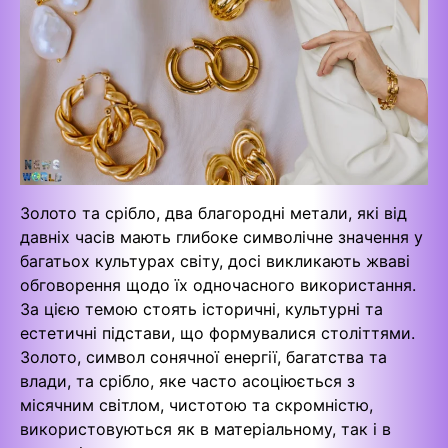
Золото та срібло, два благородні метали, які від
давніх часів мають глибоке символічне значення у
багатьох культурах світу, досі викликають жваві
обговорення щодо їх одночасного використання.
За цією темою стоять історичні, культурні та
естетичні підстави, що формувалися століттями.
Золото, символ сонячної енергії, багатства та
влади, та срібло, яке часто асоціюється з
місячним світлом, чистотою та скромністю,
використовуються як в матеріальному, так і в