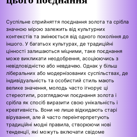
Суспільне сприйняття поєднання золота та срібла
значною мірою залежить від культурних
контекстів та змінюється від одного покоління до
іншого. У багатьох культурах, де традиційні
цінності залишаються міцними, таке поєднання
може викликати неодобрення, асоціюючись з
невідповідністю або невдачею. Однак у більш
ліберальних або модернізованих суспільствах, де
індивідуальність та особистий стиль мають
велике значення, молодь часто ігнорує ці
стереотипи, розглядаючи поєднання золота і
срібла як спосіб виразити свою унікальність і
креативність. Вони не лише відкидають старі
вірування, але й часто переінтерпретують
традиційні модні правила, створюючи нові
тенденції, які можуть включати свідоме