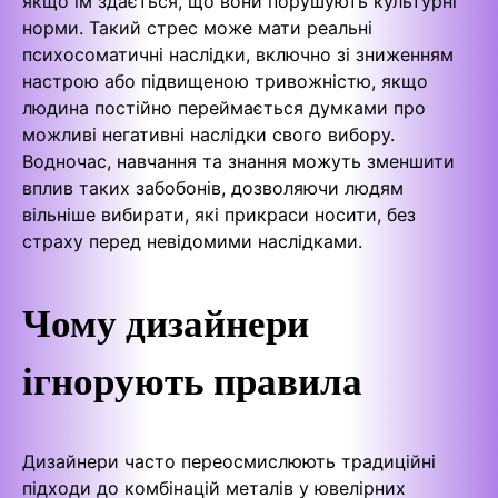
якщо їм здається, що вони порушують культурні
норми. Такий стрес може мати реальні
психосоматичні наслідки, включно зі зниженням
настрою або підвищеною тривожністю, якщо
людина постійно переймається думками про
можливі негативні наслідки свого вибору.
Водночас, навчання та знання можуть зменшити
вплив таких забобонів, дозволяючи людям
вільніше вибирати, які прикраси носити, без
страху перед невідомими наслідками.
Чому дизайнери
ігнорують правила
Дизайнери часто переосмислюють традиційні
підходи до комбінацій металів у ювелірних