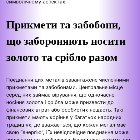
символічному аспектах.
Прикмети та забобони,
що забороняють носити
золото та срібло разом
Поєднання цих металів завантажене численними
прикметами та забобонами. Центральне місце
серед них займає вірування, що одночасне
носіння золота і срібла може призвести до
фінансових втрат або особистих нещасть. Такі
прикмети мають коріння у багатьох народних
традиціях, де вважається, що кожен метал має
свою “енергію”, і їх невідповідне поєднання може
призвести до дисбалансу. Наприклад, золото, що