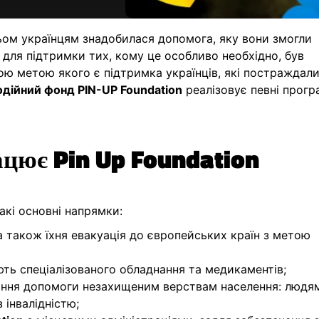
ьом українцям знадобилася допомога, яку вони змогли
 для підтримки тих, кому це особливо необхідно, був
ою метою якого є підтримка українців, які постраждал
одійний фонд PIN-UP Foundation
реалізовує певні прогр
цює Pin Up Foundation
акі основні напрямки:
а також їхня евакуація до європейських країн з метою
ть спеціалізованого обладнання та медикаментів;
ання допомоги незахищеним верствам населення: людя
 інвалідністю;