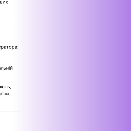
ивих
ератора;
альній
ість,
аїни