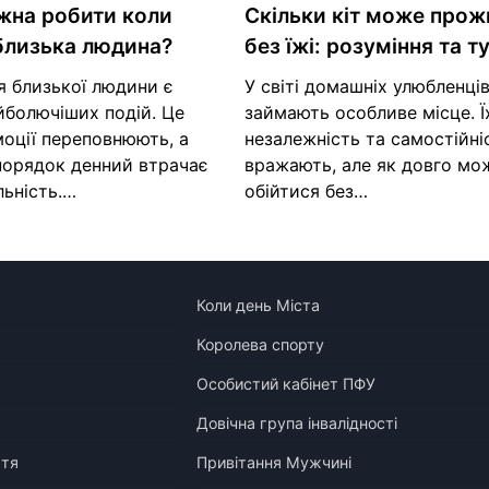
жна робити коли
Скільки кіт може прож
близька людина?
без їжі: розуміння та т
я близької людини є
У світі домашніх улюбленців
йболючіших подій. Це
займають особливе місце. Ї
моції переповнюють, а
незалежність та самостійні
порядок денний втрачає
вражають, але як довго мож
льність.…
обійтися без…
Коли день Міста
Королева спорту
Особистий кабінет ПФУ
Довічна група інвалідності
ття
Привітання Мужчині