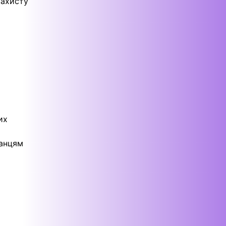
захисту
их
канцям