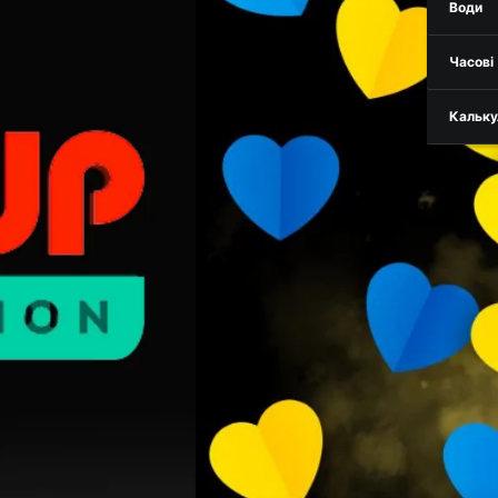
Води
Часові
Кальку