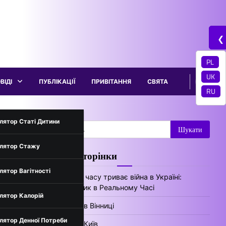
❮
PL
UK
ВІДІ
ПУБЛІКАЦІЇ
ПРИВІТАННЯ
СВЯТА
RU
трументи
лятор Статі Дитини
Пошук:
лятор Стажу
Цікаві сторінки
нів України
лятор Вагітності
Скільки часу триває війна в Україні:
Лічильник в Реальному Часі
лятор Калорій
Погода в Вінниці
лятор Денної Потреби
Погода Київ