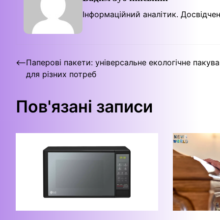
Інформаційний аналітик. Досвідчен
Навігація
⟵
Паперові пакети: універсальне екологічне пакув
для різних потреб
записів
Пов'язані записи