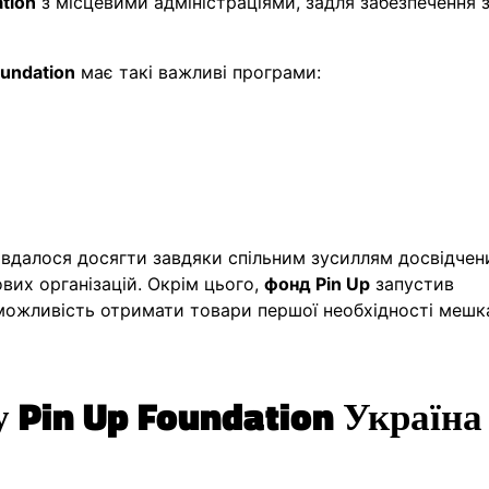
tion
з місцевими адміністраціями, задля забезпечення 
oundation
має такі важливі програми:
х вдалося досягти завдяки спільним зусиллям досвідчен
ових організацій. Окрім цього,
фонд Pin Up
запустив
 можливість отримати товари першої необхідності меш
 Pin Up Foundation Україна