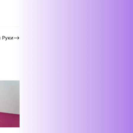
я Руки
⟶