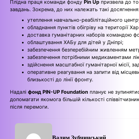
Плідна праця команди фонду
Pin Up
призвела до то
завдань. Зокрема, до них належать такі досягнення
утеплення навчально-реабілітаційного центру 
обладнання пунктів обігріву на території Ха
доставка гуманітарних наборів командою ф
облаштування ХАБу для дітей у Дніпрі;
забезпечення безперебійним живленням мет
забезпечення потрібними медикаментами ліка
здійснення масштабної гуманітарної місії, 
оперативне реагування на запити від місцев
близькості до лінії фронту.
Надалі
фонд PIN-UP Foundation
планує не зупинятис
допомагати якомога більшій кількості співвітчизник
після перемоги.
Вадим Зубчинський