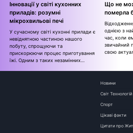
Інновації у світі кухонних
Що не мо
приладів: розумні
померла 
мікрохвильові печі
Відходженн
однією з на
У сучасному світі кухонні прилади є
час, коли е
невіднятною частиною нашого
звичайний 
побуту, спрощуючи та
свою актуа
прискорюючи процес приготування
їжі. Одним з таких незамінних…
Новини
Світ Технологій
Спорт
Цікаві факти
Цитати про Жи