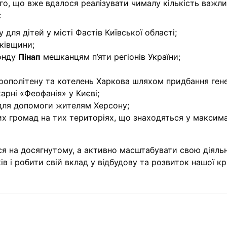
го, що вже вдалося реалізувати чималу кількість важл
:
для дітей у місті Фастів Київської області;
рківщини;
онду
Пінап
мешканцям п’яти регіонів України;
рополітену та котелень Харкова шляхом придбання ген
рні «Феофанія» у Києві;
задля допомоги жителям Херсону;
их громад на тих територіях, що знаходяться у максим
я на досягнутому, а активно масштабувати свою діяльн
ів і робити свій вклад у відбудову та розвиток нашої кр