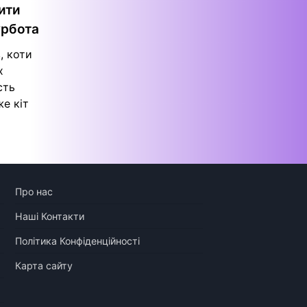
ити
урбота
, коти
х
сть
е кіт
Про нас
Наші Контакти
Політика Конфіденційності
Карта сайту