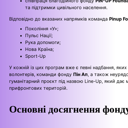
співпраця благодійного фонду
PIN-UP Founda
та підтримки цивільного населення.
Відповідно до вказаних напрямків команда
Pinup F
Покоління «У»;
Пульс Нації;
Рука допомоги;
Нова Країна;
Sport-Up
У кожній із цих програм вже є певні надбання, яки
волонтерів, команди фонду
Пін Ап
, а також неуряд
гуманітарний проєкт під назвою Line-Up, який дає
прифронтових територій.
Основні досягнення фонду