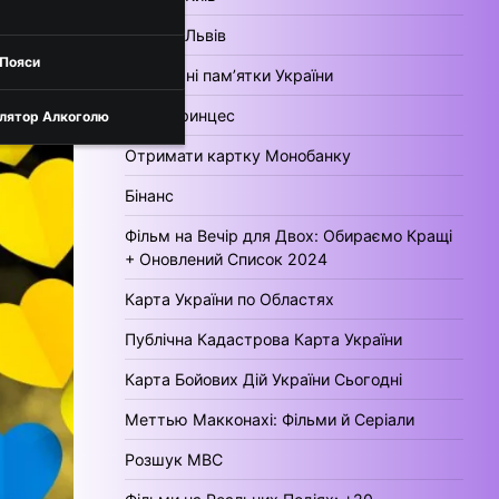
Погода Львів
 Пояси
Культурні пам’ятки України
День Принцес
лятор Алкоголю
Отримати картку Монобанку
Бінанс
Фільм на Вечір для Двох: Обираємо Кращі
+ Оновлений Список 2024
Карта України по Областях
Публічна Кадастрова Карта України
Карта Бойових Дій України Сьогодні
Меттью Макконахі: Фільми й Серіали
Розшук МВС