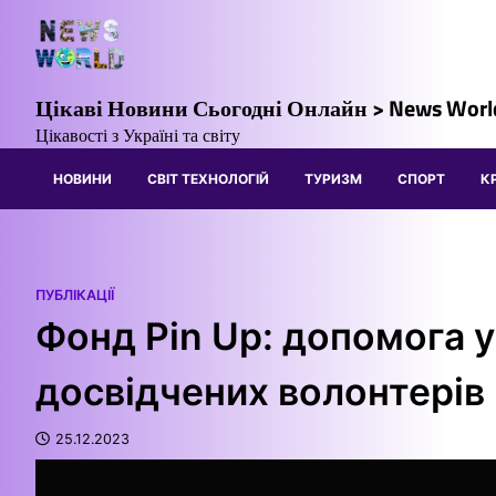
Перейти
до
вмісту
Цікаві Новини Сьогодні Онлайн > News Worl
Цікавості з Україні та світу
НОВИНИ
СВІТ ТЕХНОЛОГІЙ
ТУРИЗМ
СПОРТ
К
ПУБЛІКАЦІЇ
Фонд Pin Up: допомога 
досвідчених волонтерів
25.12.2023