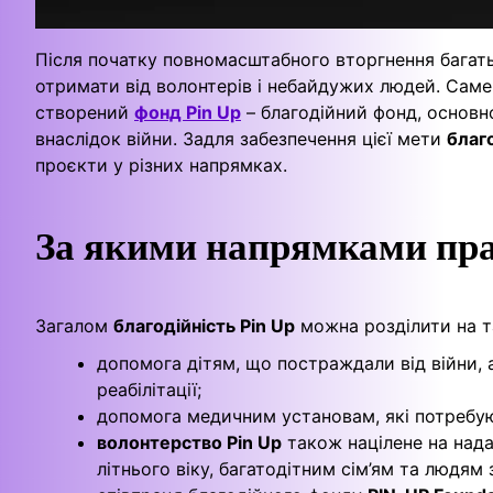
Після початку повномасштабного вторгнення багат
отримати від волонтерів і небайдужих людей. Саме
створений
фонд Pin Up
– благодійний фонд, основн
внаслідок війни. Задля забезпечення цієї мети
благ
проєкти у різних напрямках.
За якими напрямками пра
Загалом
благодійність Pin Up
можна розділити на т
допомога дітям, що постраждали від війни, 
реабілітації;
допомога медичним установам, які потребую
волонтерство Pin Up
також націлене на над
літнього віку, багатодітним сім’ям та людям з