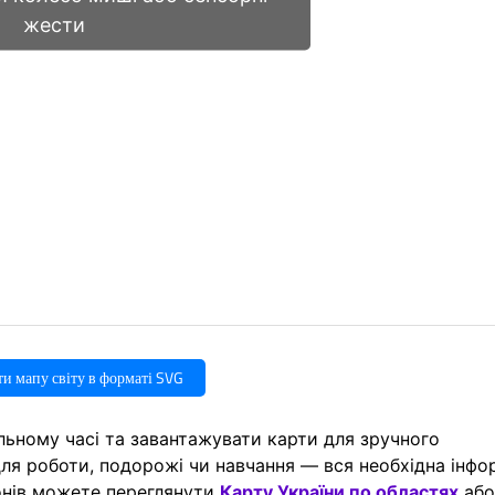
жести
и мапу світу в форматі SVG
ьному часі та завантажувати карти для зручного
для роботи, подорожі чи навчання — вся необхідна інфо
онів можете переглянути
Карту України по областях
аб