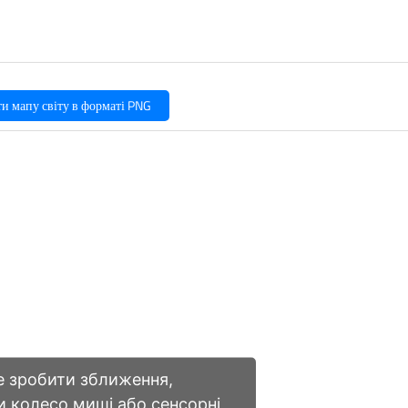
и мапу світу в форматі PNG
 зробити зближення,
 колесо миші або сенсорні