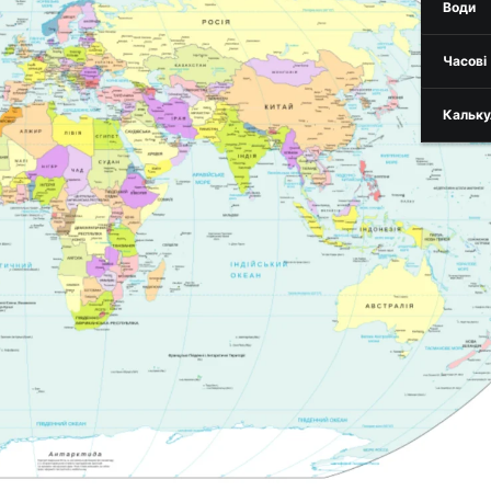
Води
Часові
Кальку