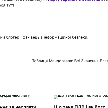
ся тут!
ий блогер і фахівець з інформаційної безпеки.
Таблиця Менделєєва: Всі Значення Еле
жує за несплату
Що таке ПДВ і як його