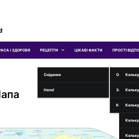
d
РАСА І ЗДОРОВЯ
РЕЦЕПТИ
ЦІКАВІ ФАКТИ
ПРОСТІ ВІДПО
Сніданки
Онлайн Інс
Кальку
Напої
Загадки
Кальку
Мапа
Коди Телефо
Кальку
Кальку
Кальку