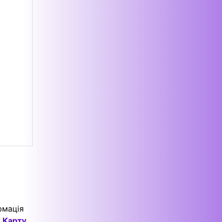
рмація
о
Карту