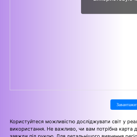
Завантажит
Користуйтеся можливістю досліджувати світ у реал
використання. Не важливо, чи вам потрібна карта 
завжди під рукою. Для детальнішого вивчення регі