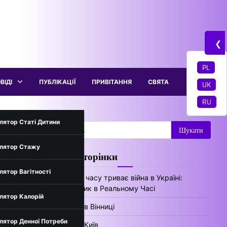
❮
PL
ВІДІ
ПУБЛІКАЦІЇ
ПРИВІТАННЯ
СВЯТА
UK
RU
трументи
лятор Статі Дитини
Пошук:
лятор Стажу
Цікаві сторінки
нів України
лятор Вагітності
Скільки часу триває війна в Україні:
Лічильник в Реальному Часі
лятор Калорій
Погода в Вінниці
лятор Денної Потреби
Погода Київ