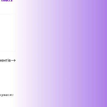
ментів
⟶