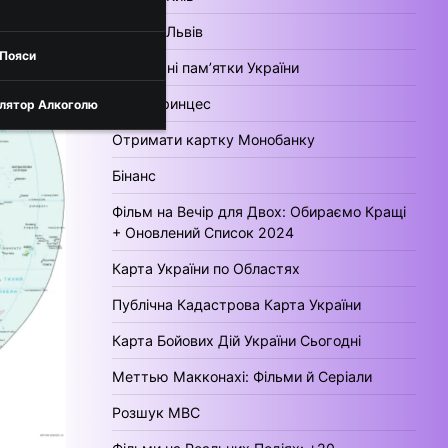
Погода Львів
 Пояси
Культурні пам’ятки України
День Принцес
лятор Алкоголю
Отримати картку Монобанку
Бінанс
Фільм на Вечір для Двох: Обираємо Кращі
+ Оновлений Список 2024
Карта України по Областях
Публічна Кадастрова Карта України
Карта Бойових Дій України Сьогодні
Меттью Макконахі: Фільми й Серіали
Розшук МВС