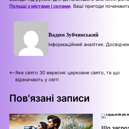
Польщі з містами і селами
. Ваші пригоди починають
Вадим Зубчинський
Інформаційний аналітик. Досвідчен
Навігація
⟵
Яке свято 30 вересня: церковне свято, та що
відзначають у світі
записів
Пов'язані записи
Що загро