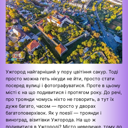
Ужгород найгарніший у пору цвітіння сакур. Тоді
просто можна геть нікуди не йти, просто стати
посеред вулиці і фотографуватися. Проте в цьому
місті є на що подивитися і протягом року. До речі,
про троянди чомусь ніхто не говорить, а тут їх
дуже багато, часом — просто у дворах
багатоповерхівок. Як у поезії — троянди і
виноград, візитівки Ужгорода. На що ж
подивитися в Ужгороді? Місто невеличке, тому до