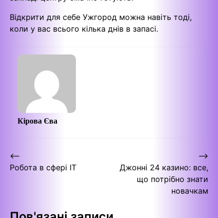
Відкрити для себе Ужгород можна навіть тоді,
коли у вас всього кілька днів в запасі.
Кірова Єва
Навігація
⟵
⟶
Робота в сфері ІТ
Джонні 24 казино: все,
записів
що потрібно знати
новачкам
Пов'язані записи