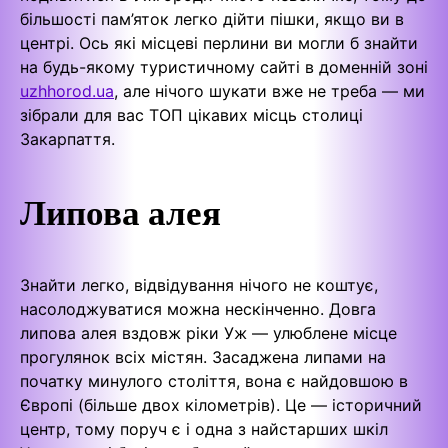
більшості пам’яток легко дійти пішки, якщо ви в
центрі. Ось які місцеві перлини ви могли б знайти
на будь-якому туристичному сайті в доменній зоні
uzhhorod.ua
, але нічого шукати вже не треба — ми
зібрали для вас ТОП цікавих місць столиці
Закарпаття.
Липова алея
Знайти легко, відвідування нічого не коштує,
насолоджуватися можна нескінченно. Довга
липова алея вздовж ріки Уж — улюблене місце
прогулянок всіх містян. Засаджена липами на
початку минулого століття, вона є найдовшою в
Європі (більше двох кілометрів). Це — історичний
центр, тому поруч є і одна з найстарших шкіл