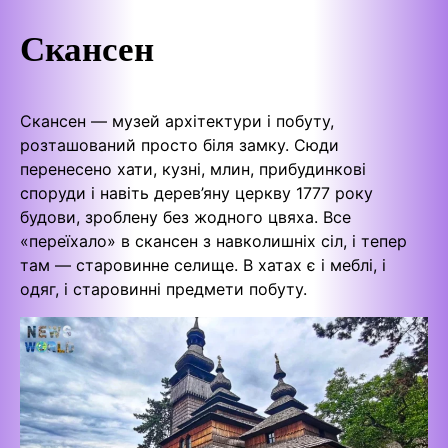
Скансен
Скансен — музей архітектури і побуту,
розташований просто біля замку. Сюди
перенесено хати, кузні, млин, прибудинкові
споруди і навіть дерев’яну церкву 1777 року
будови, зроблену без жодного цвяха. Все
«переїхало» в скансен з навколишніх сіл, і тепер
там — старовинне селище. В хатах є і меблі, і
одяг, і старовинні предмети побуту.