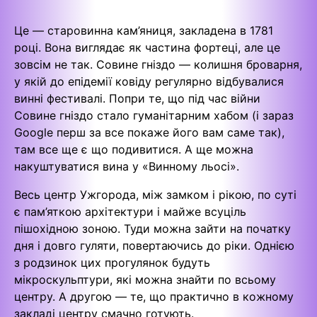
Це — старовинна кам’яниця, закладена в 1781
році. Вона виглядає як частина фортеці, але це
зовсім не так. Совине гніздо — колишня броварня,
у якій до епідемії ковіду регулярно відбувалися
винні фестивалі. Попри те, що під час війни
Совине гніздо стало гуманітарним хабом (і зараз
Google перш за все покаже його вам саме так),
там все ще є що подивитися. А ще можна
накуштуватися вина у «Винному льосі».
Весь центр Ужгорода, між замком і рікою, по суті
є пам’яткою архітектури і майже всуціль
пішохідною зоною. Туди можна зайти на початку
дня і довго гуляти, повертаючись до ріки. Однією
з родзинок цих прогулянок будуть
мікроскульптури, які можна знайти по всьому
центру. А другою — те, що практично в кожному
закладі центру смачно готують.