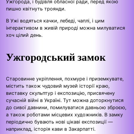
Ужгорода, і будівля обласної ради, перед якою
пишно квітнуть троянди.
В Ужі водяться качки, лебеді, чаплі, і цим
інтерактивом в живій природі можна милуватися
хоч цілий день.
Ужгородський замок
Старовинне укріплення, похмуре і приземкувате,
містить також чудовий музей історії краю,
виставку скульптур і експозицію, присвячену
сучасній війні в Україні. Тут можна доторкнутися
до сивої давнини, помилуватися давньою зброєю,
а також роботами місцевих художників. В замку
періодично бувають нові цікаві експозиції —
наприклад, історія кави в Закарпатті.