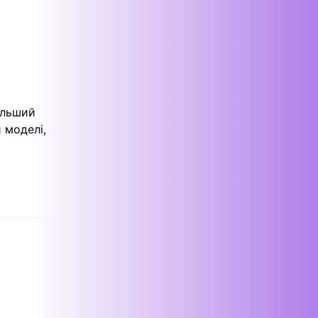
ільший
 моделі,