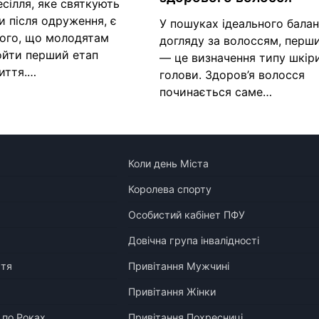
сілля, яке святкують
и після одруження, є
У пошуках ідеального балан
ого, що молодятам
догляду за волоссям, перш
ойти перший етап
— це визначення типу шкір
иття.…
голови. Здоров’я волосся
починається саме…
Коли день Міста
Королева спорту
Особистий кабінет ПФУ
Довічна група інвалідності
ття
Привітання Мужчині
Привітання Жінки
 по Роках
Привітання Похресниці