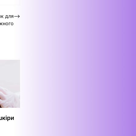
ик для
⟶
жного
шкіри