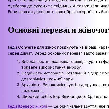
Крім того, дизайн цих моделей ніколи не виходить 
футболок до суконь та спідниць. А також кеди чуд
Вони завжди доповнять ваш образ та зроблять йог
Основні переваги жіночого
Кеди Converse для жінок поєднують найкращі харак
серед дівчат. Серед основних переваг варто зазнач
Висока якість. Ідеальність швів, акуратна 
тривале використання виробу.
Надійність матеріалів. Ретельний відбір сир
довговічність кожної пари.
Зручність. Високоякісні устілки, зручна ана
положення.
Широкий вибір. Виробники цього бренду пос
Кеди Конверс жіночі
— це оригінальне взуття, яке 