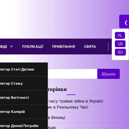
❮
PL
UK
ВІДІ
ПУБЛІКАЦІЇ
ПРИВІТАННЯ
СВЯТА
RU
трументи
лятор Статі Дитини
Пошук:
лятор Стажу
ок
Цікаві сторінки
нів України
лятор Вагітності
Скільки часу триває війна в Україні:
Лічильник в Реальному Часі
лятор Калорій
Погода в Вінниці
лятор Денної Потреби
Погода Київ