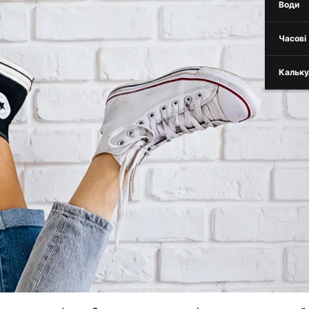
Води
Часові
Кальку