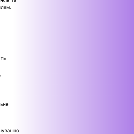
нсів та
илем.
сть
ь
льне
ошуванню