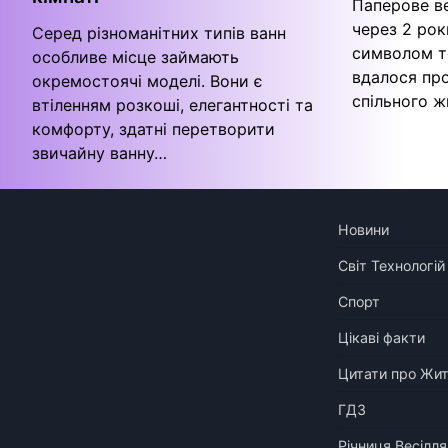
Паперове ве
через 2 рок
Серед різноманітних типів ванн
символом т
особливе місце займають
вдалося пр
окремостоячі моделі. Вони є
спільного ж
втіленням розкоші, елегантності та
комфорту, здатні перетворити
звичайну ванну…
Новини
Світ Технологій
Спорт
Цікаві факти
Цитати про Жи
ГДЗ
Річниця Весілля