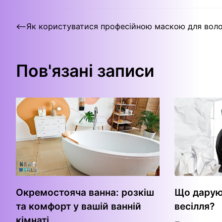
Навігація
⟵
Як користуватися професійною маскою для вол
записів
Пов'язані записи
Окремостояча ванна: розкіш
Що дарую
та комфорт у вашій ванній
весілля?
кімнаті