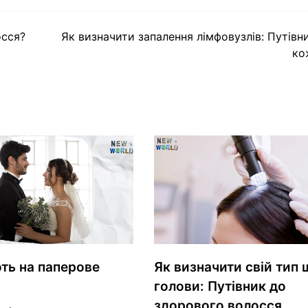
осся?
Як визначити запалення лімфовузлів: Путівн
ко
ть на паперове
Як визначити свій тип 
голови: Путівник до
здорового волосся