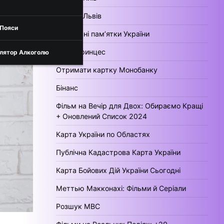
Погода Львів
 Пояси
Культурні пам’ятки України
День Принцес
лятор Алкоголю
Отримати картку Монобанку
Бінанс
Фільм на Вечір для Двох: Обираємо Кращі
+ Оновлений Список 2024
Карта України по Областях
Публічна Кадастрова Карта України
Карта Бойових Дій України Сьогодні
Меттью Макконахі: Фільми й Серіали
Розшук МВС