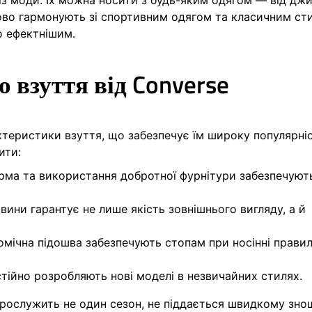
із моди. Їх можна носити з будь-яким одягом — від джи
ово гармонують зі спортивним одягом та класичним ст
о ефектнішим.
 взуття від Converse
теристики взуття, що забезпечує їм широку популярні
ити:
форма та використання добротної фурнітури забезпечуют
овини гарантує не лише якість зовнішнього вигляду, а й
томічна підошва забезпечують стопам при носінні прави
тійно розробляють нові моделі в незвичайних стилях.
прослужить не один сезон, не піддається швидкому зн