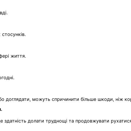
вді.
 стосунків.
фері життя.
годні.
о доглядати, можуть спричинити більше шкоди, ніж кор
я.
це здатність долати труднощі та продовжувати рухатис