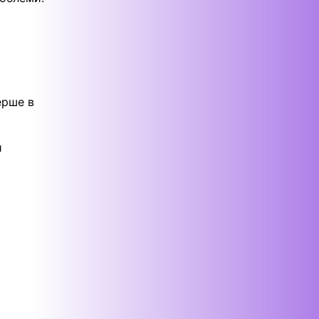
ерше в
и