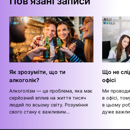
Пов'язані записи
Як зрозуміти, що ти
Що не слі
алкоголік?
офісі
Алкоголізм — це проблема, яка має
Ми проводи
серйозний вплив на життя тисяч
в офісі, то
людей по всьому світу. Розуміння
в цьому ро
свого стану є важливим…
дуже важлив