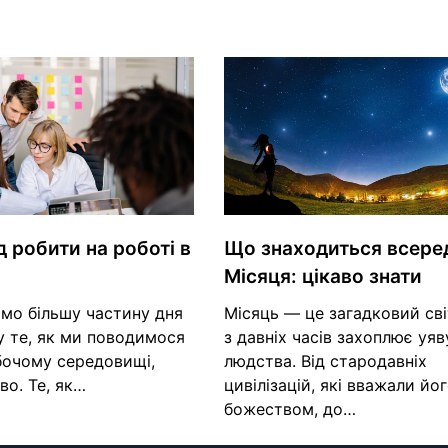
д робити на роботі в
Що знаходиться всере
Місяця: цікаво знати
мо більшу частину дня
Місяць — це загадковий сві
му те, як ми поводимося
з давніх часів захоплює уяв
бочому середовищі,
людства. Від стародавніх
о. Те, як…
цивілізацій, які вважали йо
божеством, до…