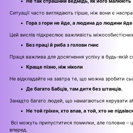
Не так страшний ведмідь, як його малюють
Ситуації часто виглядають гірше, ніж вони є наспра
Гора з гори не йде, а людина до людини йде
Цей вислів підкреслює важливість міжособистісних
Без праці й риба з голови гниє
Праця важлива для досягнення успіху в будь-якій с
Краще пізно, ніж ніколи
Не відкладайте на завтра те, що можна зробити сьо
Де багато Бабців, там дитя без штанців.
Занадто багато людей, що намагаються керувати аб
Не той гріхен, хто впав, а той, хто не підвівс
Всі можуть припуститися помилки, але головне – 
вперед.