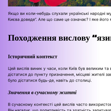
Якщо ви коли-небудь слухали українські народні му
Києва доведе”. Але що саме це означає? І яке його 
Походження вислову “язи
Історичний контекст
Цей вислів виник у часи, коли Київ був великим та
дістатися до пункту призначення, місцеві жителі 
було дістатися будь-де, навіть до столиці.
Значення в сучасному житті
В сучасному контексті цей вислів часто використов
Він нагадує, що допитливість та здатність запиту