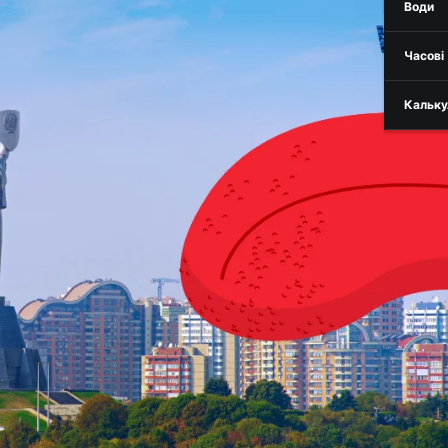
Води
Часові
Кальку