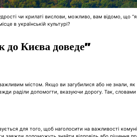
дрості чи крилаті вислови, можливо, вам відомо, що “
місце в українській культурі?
к до Києва доведе”
 важливим містом. Якщо ви загубилися або не знали, як
завжди раділи допомогти, вказуючи дорогу. Так, словам
ується для того, щоб наголосити на важливості комунік
вати завжди допоможуть знайти відповідь або рішення п