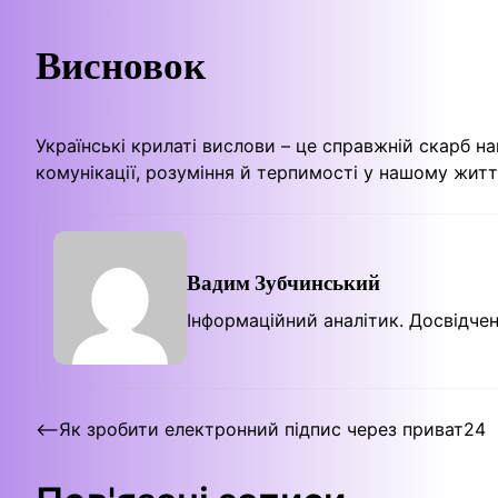
Висновок
Українські крилаті вислови – це справжній скарб н
комунікації, розуміння й терпимості у нашому житті
Вадим Зубчинський
Інформаційний аналітик. Досвідчен
Навігація
⟵
Як зробити електронний підпис через приват24
записів