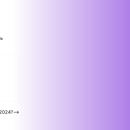
ть
 2024?
⟶