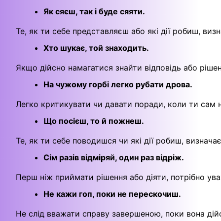
Як сяєш, так і буде сяяти.
Те, як ти себе представляєш або які дії робиш, визн
Хто шукає, той знаходить.
Якщо дійсно намагатися знайти відповідь або рішен
На чужому горбі легко рубати дрова.
Легко критикувати чи давати поради, коли ти сам не
Що посієш, то й пожнеш.
Те, як ти себе поводишся чи які дії робиш, визнача
Сім разів відміряй, один раз відріж.
Перш ніж приймати рішення або діяти, потрібно ув
Не кажи гоп, поки не перескочиш.
Не слід вважати справу завершеною, поки вона дій