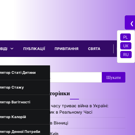
❮
PL
UK
ВІДІ
ПУБЛІКАЦІЇ
ПРИВІТАННЯ
СВЯТА
RU
трументи
лятор Статі Дитини
Пошук:
лятор Стажу
Цікаві сторінки
нів України
лятор Вагітності
Скільки часу триває війна в Україні:
Лічильник в Реальному Часі
лятор Калорій
Погода в Вінниці
лятор Денної Потреби
Погода Київ