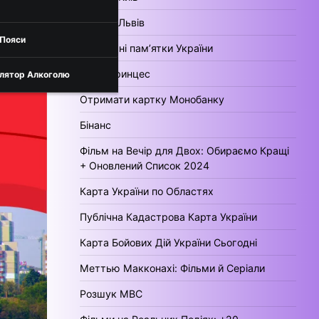
Погода Львів
 Пояси
Культурні пам’ятки України
День Принцес
лятор Алкоголю
Отримати картку Монобанку
Бінанс
Фільм на Вечір для Двох: Обираємо Кращі
+ Оновлений Список 2024
Карта України по Областях
Публічна Кадастрова Карта України
Карта Бойових Дій України Сьогодні
Меттью Макконахі: Фільми й Серіали
Розшук МВС