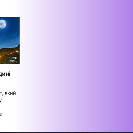
дині
т, який
у
го