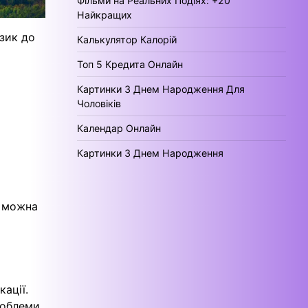
Фільми на Реальних Подіях: +20
Найкращих
язик до
Калькулятор Калорій
Топ 5 Кредита Онлайн
Картинки З Днем Народження Для
Чоловіків
Календар Онлайн
Картинки З Днем Народження
и можна
ації.
роблеми.