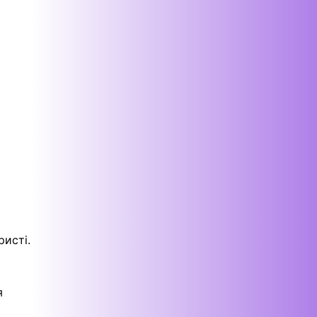
исті.
я