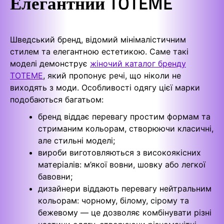
Елегантний TOTEME
Шведський бренд, відомий мінімалістичним
стилем та елегантною естетикою. Саме такі
моделі демонструє
жіночий каталог бренду
TOTEME
, який пропонує речі, що ніколи не
виходять з моди. Особливості одягу цієї марки
подобаються багатьом:
бренд віддає перевагу простим формам та
стриманим кольорам, створюючи класичні,
але стильні моделі;
вироби виготовляються з високоякісних
матеріалів: м’якої вовни, шовку або легкої
бавовни;
дизайнери віддають перевагу нейтральним
кольорам: чорному, білому, сірому та
бежевому — це дозволяє комбінувати різні