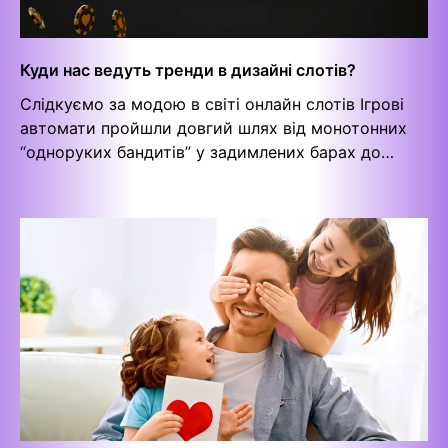
Куди нас ведуть тренди в дизайні слотів?
Слідкуємо за модою в світі онлайн слотів Ігрові
автомати пройшли довгий шлях від монотонних
“одноруких бандитів” у задимлених барах до…