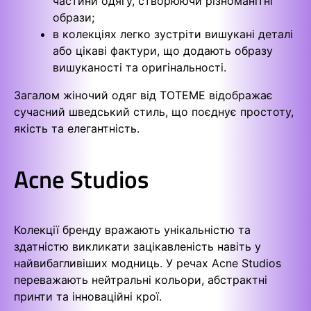
частини одягу, створюючи різноманітні
образи;
в колекціях легко зустріти вишукані деталі
або цікаві фактури, що додають образу
вишуканості та оригінальності.
Загалом жіночий одяг від TOTEME відображає
сучасний шведський стиль, що поєднує простоту,
якість та елегантність.
Acne Studios
Колекції бренду вражають унікальністю та
здатністю викликати зацікавленість навіть у
найвибагливіших модниць. У речах Acne Studios
переважають нейтральні кольори, абстрактні
принти та інноваційні крої.