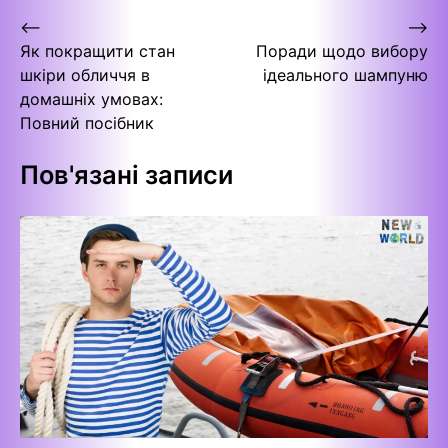
Навігація
⟵
⟶
Як покращити стан
Поради щодо вибору
записів
шкіри обличчя в
ідеального шампуню
домашніх умовах:
Повний посібник
Пов'язані записи