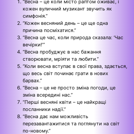
“Весна – це коли місто раптом оживає, і
кожен вуличний музикант звучить як
симфонія.”
“Кожен весняний день – це ще одна
причина посміхатися.”
“Весна це час, коли природа сказала: ‘Час
вечірки!'”
“Весна пробуджує в нас бажання
створювати, мріяти та любити.”
“Коли весна вступає в свої права, здається,
що весь світ починає грати в нових
барвах.”
“Весна – це не просто зміна погоди, це
зміна всередині нас.”
“Перші весняні квіти – це найкращі
посланники надії.”
“Весна дає нам можливість
перезавантажитися та поглянути на світ
по-новому.”