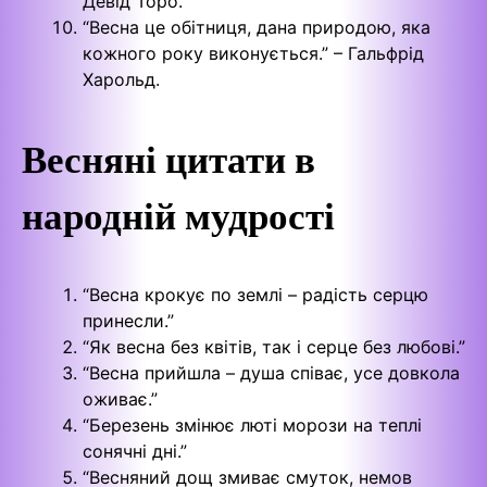
Девід Торо.
“Весна це обітниця, дана природою, яка
кожного року виконується.” – Гальфрід
Харольд.
Весняні цитати в
народній мудрості
“Весна крокує по землі – радість серцю
принесли.”
“Як весна без квітів, так і серце без любові.”
“Весна прийшла – душа співає, усе довкола
оживає.”
“Березень змінює люті морози на теплі
сонячні дні.”
“Весняний дощ змиває смуток, немов