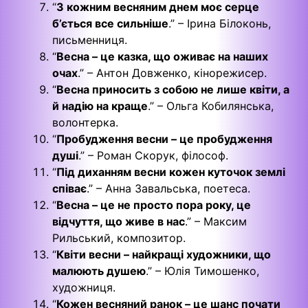
“
З кожним весняним днем моє серце
б’ється все сильніше
.” – Ірина Білоконь,
письменниця.
“
Весна – це казка, що оживає на наших
очах
.” – Антон Довженко, кінорежисер.
“
Весна приносить з собою не лише квіти, а
й надію на краще
.” – Ольга Кобилянська,
волонтерка.
“
Пробудження весни – це пробудження
душі
.” – Роман Скорук, філософ.
“
Під диханням весни кожен куточок землі
співає
.” – Анна Завальська, поетеса.
“
Весна – це не просто пора року, це
відчуття, що живе в нас
.” – Максим
Рильський, композитор.
“
Квіти весни – найкращі художники, що
малюють душею
.” – Юлія Тимошенко,
художниця.
“
Кожен весняний ранок – це шанс почати