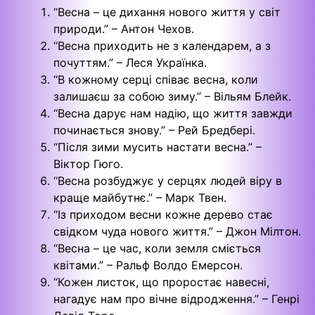
“Весна – це дихання нового життя у світ
природи.” – Антон Чехов.
“Весна приходить не з календарем, а з
почуттям.” – Леся Українка.
“В кожному серці співає весна, коли
залишаєш за собою зиму.” – Вільям Блейк.
“Весна дарує нам надію, що життя завжди
починається знову.” – Рей Бредбері.
“Після зими мусить настати весна.” –
Віктор Гюго.
“Весна розбуджує у серцях людей віру в
краще майбутнє.” – Марк Твен.
“Із приходом весни кожне дерево стає
свідком чуда нового життя.” – Джон Мілтон.
“Весна – це час, коли земля сміється
квітами.” – Ральф Волдо Емерсон.
“Кожен листок, що проростає навесні,
нагадує нам про вічне відродження.” – Генрі