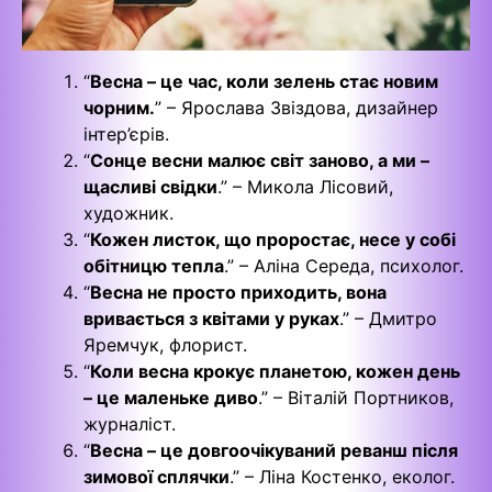
“
Весна – це час, коли зелень стає новим
чорним.
” – Ярослава Звіздова, дизайнер
інтер’єрів.
“
Сонце весни малює світ заново, а ми –
щасливі свідки
.” – Микола Лісовий,
художник.
“
Кожен листок, що проростає, несе у собі
обітницю тепла
.” – Аліна Середа, психолог.
“
Весна не просто приходить, вона
вривається з квітами у руках
.” – Дмитро
Яремчук, флорист.
“
Коли весна крокує планетою, кожен день
– це маленьке диво
.” – Віталій Портников,
журналіст.
“
Весна – це довгоочікуваний реванш після
зимової сплячки
.” – Ліна Костенко, еколог.