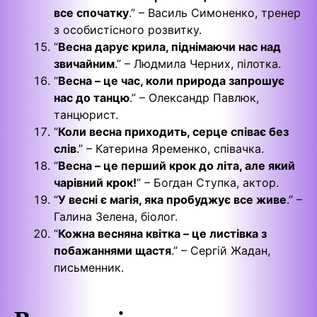
все спочатку
.” – Василь Симоненко, тренер
з особистісного розвитку.
“
Весна дарує крила, піднімаючи нас над
звичайним
.” – Людмила Черних, пілотка.
“
Весна – це час, коли природа запрошує
нас до танцю
.” – Олександр Павлюк,
танцюрист.
“
Коли весна приходить, серце співає без
слів
.” – Катерина Яременко, співачка.
“
Весна – це перший крок до літа, але який
чарівний крок!
” – Богдан Ступка, актор.
“
У весні є магія, яка пробуджує все живе
.” –
Галина Зелена, біолог.
“
Кожна весняна квітка – це листівка з
побажаннями щастя
.” – Сергій Жадан,
письменник.