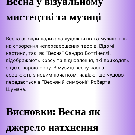
Весна у візуальному
мистецтві та музиці
Весна завжди надихала художників та музикантів
на створення неперевершених творів. Відомі
картини, такі як “Весна” Сандро Боттічеллі,
відображають красу та відновлення, які приходять
з цією порою року. В музиці весну часто
асоціюють з новим початком, надією, що чудово
передається в “Весняній симфонії” Роберта
Шумана.
Висновки: Весна як
джерело натхнення