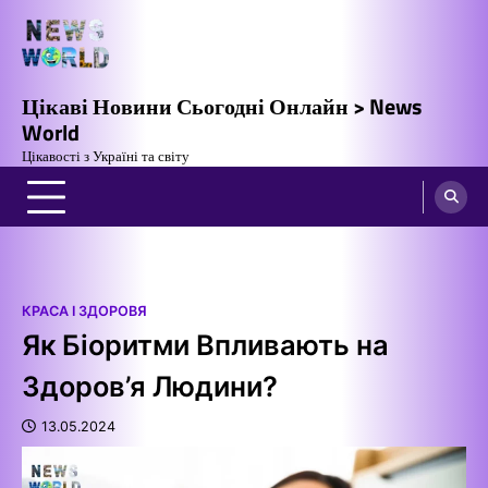
Перейти
до
вмісту
Цікаві Новини Сьогодні Онлайн > News
World
Цікавості з Україні та світу
КРАСА І ЗДОРОВЯ
Як Біоритми Впливають на
Здоров’я Людини?
13.05.2024