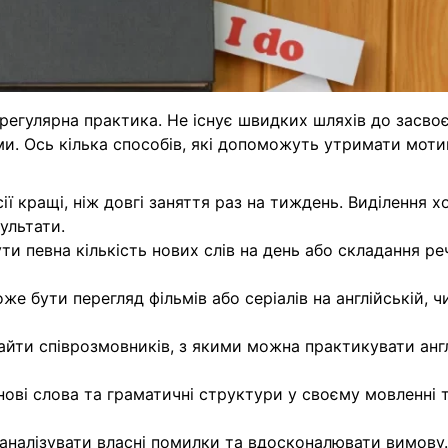
регулярна практика. Не існує швидких шляхів до засво
ми. Ось кілька способів, які допоможуть утримати моти
ії кращі, ніж довгі заняття раз на тиждень. Виділення хо
ультати.
ти певна кількість нових слів на день або складання ре
оже бути перегляд фільмів або серіалів на англійській, ч
айти співрозмовників, з якими можна практикувати англ
нові слова та граматичні структури у своєму мовленні 
 аналізувати власні помилки та вдосконалювати вимову.