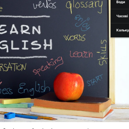
Води
Часові
Кальку