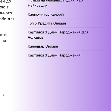
Фільми на Реальних Подіях: +20
тей до
Найкращих
кою є
льного
Калькулятор Калорій
соби для
Топ 5 Кредита Онлайн
Картинки З Днем Народження Для
чати
Чоловіків
ння
Календар Онлайн
Картинки З Днем Народження
 в