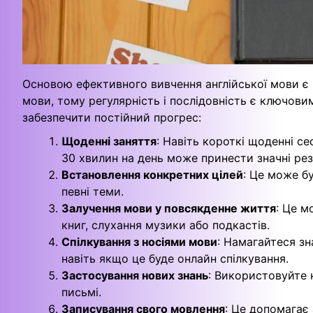
Основою ефективного вивчення англійської мови є 
мови, тому регулярність і послідовність є ключови
забезпечити постійний прогрес:
Щоденні заняття
: Навіть короткі щоденні сес
30 хвилин на день може принести значні рез
Встановлення конкретних цілей
: Це може бу
певні теми.
Залучення мови у повсякденне життя
: Це м
книг, слухання музики або подкастів.
Спілкування з носіями мови
: Намагайтеся зн
навіть якщо це буде онлайн спілкування.
Застосування нових знань
: Використовуйте 
письмі.
Записування свого мовлення
: Це допомагає