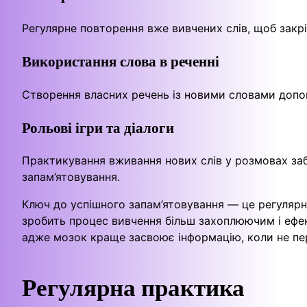
Регулярне повторення вже вивчених слів, щоб закріп
Використання слова в реченні
Створення власних речень із новими словами допома
Рольові ігри та діалоги
Практикування вживання нових слів у розмовах за
запам’ятовування.
Ключ до успішного запам’ятовування — це регулярніс
зробить процес вивчення більш захоплюючим і ефек
адже мозок краще засвоює інформацію, коли не пе
Регулярна практика