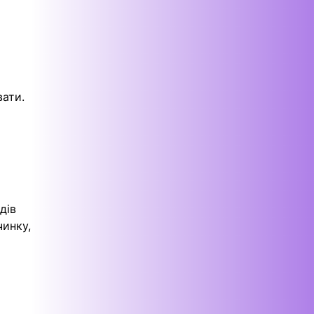
вати.
дів
чинку,