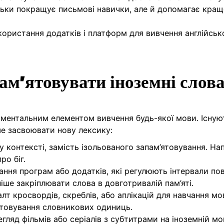
ільки покращує письмові навички, але й допомагає кращ
користання додатків і платформ для вивчення англійськ
м’ятовувати іноземні слов
аментальним елементом вивчення будь-якої мови. Існую
е засвоювати нову лексику:
у контексті, замість ізольованого запам’ятовування. На
ро біг.
ання програм або додатків, які регулюють інтервали по
ше закріплювати слова в довготривалій пам’яті.
талт кросвордів, скреблів, або аплікацій для навчання мо
ятовування словникових одиниць.
егляд фільмів або серіалів з субтитрами на іноземній мо