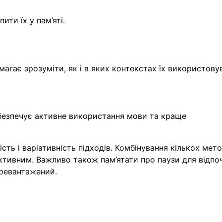
ити їх у пам’яті.
гає зрозуміти, як і в яких контекстах їх використову
безпечує активне використання мови та краще
ть і варіативність підходів. Комбінування кількох мето
тивним. Важливо також пам’ятати про паузи для відпо
ревантажений.