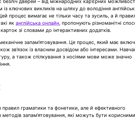
ає безліч дверей – від міжнародних кар’єрних можливос
м із ключових викликів на шляху до володіння англійсь
ей процес вимагає не тільки часу та зусиль, а й прави
такі як
англійська онлайн
, пропонують різноманітні спо
 карток зі словами до інтерактивних додатків.
механічне запам’ятовування. Це процес, який має вклю
акож зв’язок із власним досвідом або інтересами. Навча
атуру, а також спілкування з носіями мови може значно
іння.
я
я правил граматики та фонетики, але й ефективного
ліч методів запам’ятовування, які можуть бути корисними