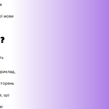
е
ої мови
а?
ть
приклад,
вторень
в, що
ві