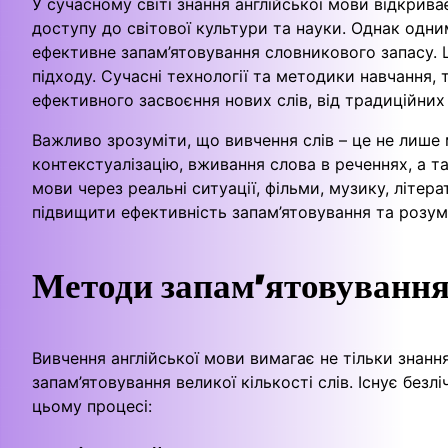
У сучасному світі знання англійської мови відкрив
доступу до світової культури та науки. Однак одни
ефективне запам’ятовування словникового запасу. Ц
підходу. Сучасні технології та методики навчання, 
ефективного засвоєння нових слів, від традиційних
Важливо зрозуміти, що вивчення слів – це не лише 
контекстуалізацію, вживання слова в реченнях, а т
мови через реальні ситуації, фільми, музику, літер
підвищити ефективність запам’ятовування та розум
Методи запам’ятовуванн
Вивчення англійської мови вимагає не тільки знанн
запам’ятовування великої кількості слів. Існує без
цьому процесі: