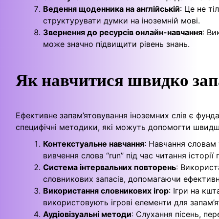
Ведення щоденника на англійській
: Це не т
структурувати думки на іноземній мові.
Звернення до ресурсів онлайн-навчання
: Ви
може значно підвищити рівень знань.
Як навчитися швидко запа
Ефективне запам’ятовування іноземних слів є фунд
специфічні методики, які можуть допомогти швидш
Контекстуальне навчання
: Навчання словам 
вивчення слова “run” під час читання історії п
Система інтервальних повторень
: Використ
словникових запасів, допомагаючи ефективні
Використання словникових ігор
: Ігри на кш
використовують ігрові елементи для запам’
Аудіовізуальні методи
: Слухання пісень, пер