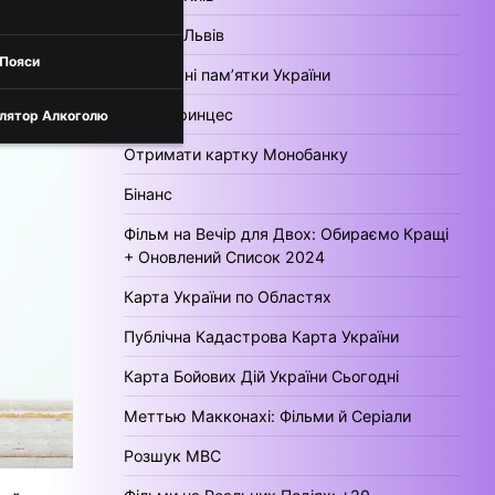
Погода Львів
 Пояси
Культурні пам’ятки України
День Принцес
лятор Алкоголю
Отримати картку Монобанку
Бінанс
Фільм на Вечір для Двох: Обираємо Кращі
+ Оновлений Список 2024
Карта України по Областях
Публічна Кадастрова Карта України
Карта Бойових Дій України Сьогодні
Меттью Макконахі: Фільми й Серіали
Розшук МВС