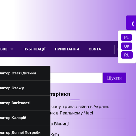
❮
PL
UK
ВІДІ
ПУБЛІКАЦІЇ
ПРИВІТАННЯ
СВЯТА
RU
трументи
лятор Статі Дитини
Пошук:
лятор Стажу
Цікаві сторінки
нів України
лятор Вагітності
Скільки часу триває війна в Україні:
Лічильник в Реальному Часі
лятор Калорій
Погода в Вінниці
лятор Денної Потреби
Погода Київ