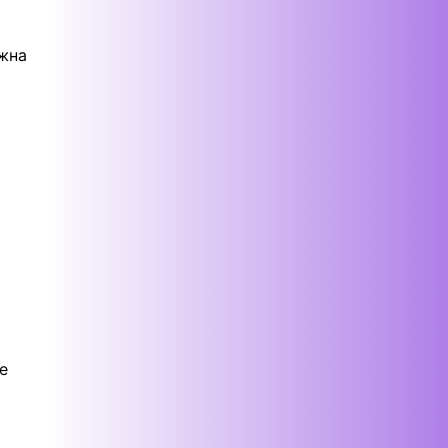
ожна
е