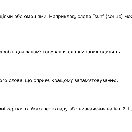
аціями або емоціями. Наприклад, слово “sun” (сонце) м
засобів для запам’ятовування словникових одиниць.
ого слова, що сприяє кращому запам’ятовуванню.
і картки та його перекладу або визначення на іншій. Ц