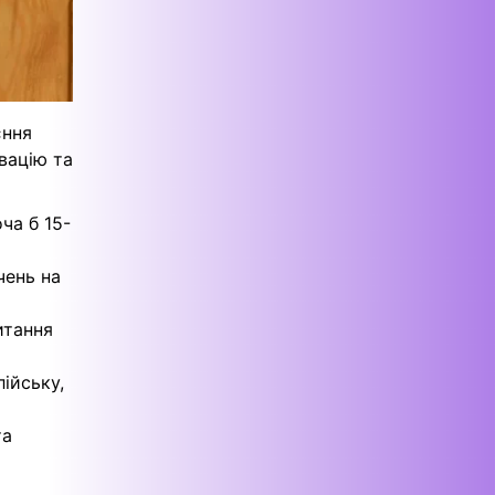
єння
вацію та
ча б 15-
чень на
итання
ійську,
та