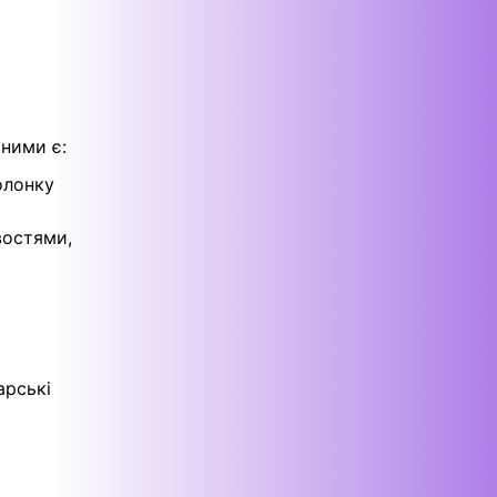
ними є:
олонку
востями,
ь
арські