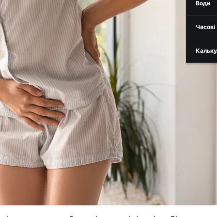
Води
Часові
Кальку