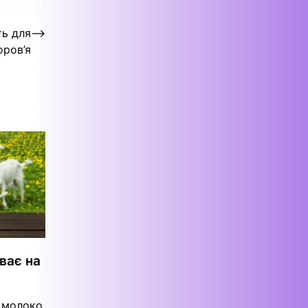
ть для
⟶
оров’я
ває на
е молоко