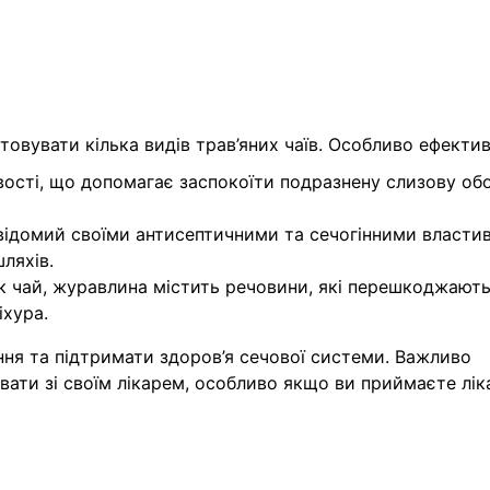
вувати кілька видів трав’яних чаїв. Особливо ефектив
ості, що допомагає заспокоїти подразнену слизову об
ідомий своїми антисептичними та сечогінними власти
ляхів.
 чай, журавлина містить речовини, які перешкоджают
іхура.
ня та підтримати здоров’я сечової системи. Важливо
увати зі своїм лікарем, особливо якщо ви приймаєте лік