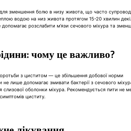
для зменшення болю в низу живота, що часто супрово
теплою водою на низ живота протягом 15-20 хвилин декі
е допомагає розслабити м’язи сечового міхура та змен
ідини: чому це важливо?
боротьби з циститом — це збільшення добової норми
и не лише допомагає змивати бактерії з сечового міхура
 слизової оболонки міхура. Рекомендується пити не м
 симптомів циститу.
жне лікування