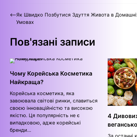
Навігація
⟵
Як Швидко Позбутися Здуття Живота в Домашні
Умовах
записів
Пов'язані записи
Чому Корейська Косметика
Найкраща?
Корейська косметика, яка
завоювала світові ринки, славиться
своєю інноваційністю та високою
якістю. Ця популярність не є
4 Дивови
випадковою, адже корейські
вегансько
бренди…
За останні 