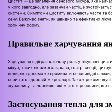
Цистит — це запалення сечового міхура, яке найча
у кого завгодно, але зазвичай частіше зустрічаєтьс
системи. Симптоми циститу включають часте та бол
сечу. Важливо знати, як швидко та ефективно ліку
хронічну форму.
Правильне харчування як
Харчування відіграє ключову роль у лікуванні цист
міхур, таких як алкоголь, кава, гострі спеції, цитр
води, яка допоможе промивати сечовивідні шляхи, 
сприяють здоровій мікрофлорі. Також рекомендуєть
журавлину та чорницю, які містять речовини, що 
Застосування тепла для 