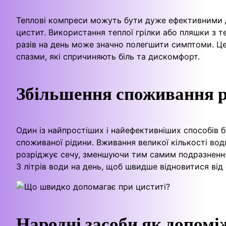
Теплові компреси можуть бути дуже ефективними 
цистит. Використання теплої грілки або пляшки з 
разів на день може значно полегшити симптоми. Ц
спазми, які спричиняють біль та дискомфорт.
Збільшення споживання р
Один із найпростіших і найефективніших способів 
споживаної рідини. Вживання великої кількості вод
розріджує сечу, зменшуючи тим самим подразнення
3 літрів води на день, щоб швидше відновитися від
Народні засоби як допомі