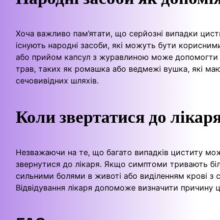
Хоча важливо пам’ятати, що серйозні випадки цисти
існують народні засоби, які можуть бути корисни
або прийом капсул з журавлиною може допомогти з
трав, таких як ромашка або ведмежі вушка, які ма
сечовивідних шляхів.
Коли звертатися до лікар
Незважаючи на те, що багато випадків циститу мож
звернутися до лікаря. Якщо симптоми тривають бі
сильними болями в животі або виділенням крові з 
Відвідування лікаря допоможе визначити причину ци