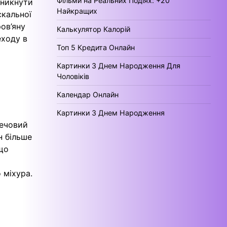
Фільми на Реальних Подіях: +20
иникнути
Найкращих
скальної
ов’яну
Калькулятор Калорій
еходу в
Топ 5 Кредита Онлайн
Картинки З Днем Народження Для
Чоловіків
Календар Онлайн
Картинки З Днем Народження
сечовий
н більше
що
 міхура.