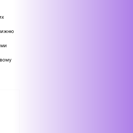
их
 нижню
оми
овому