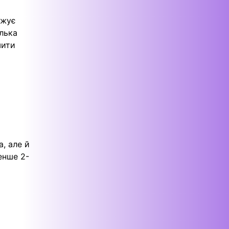
джує
лька
шити
, але й
енше 2-