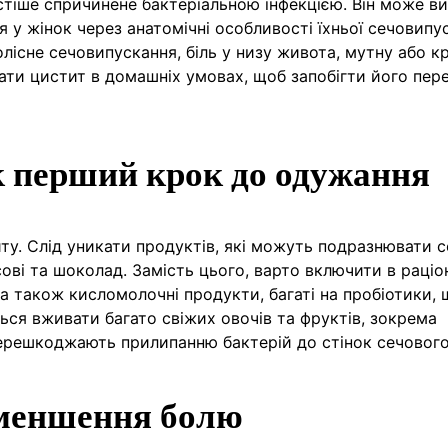
стіше спричинене бактеріальною інфекцією. Він може в
я у жінок через анатомічні особливості їхньої сечовипу
існе сечовипускання, біль у низу живота, мутну або кр
вати цистит в домашніх умовах, щоб запобігти його пер
 перший крок до одужання
иту. Слід уникати продуктів, які можуть подразнювати 
усові та шоколад. Замість цього, варто включити в раціо
а також кисломолочні продукти, багаті на пробіотики, 
ся вживати багато свіжих овочів та фруктів, зокрема
перешкоджають прилипанню бактерій до стінок сечового
зменшення болю