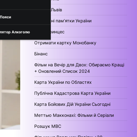
Погода Львів
 Пояси
Культурні пам’ятки України
День Принцес
лятор Алкоголю
Отримати картку Монобанку
Бінанс
Фільм на Вечір для Двох: Обираємо Кращі
+ Оновлений Список 2024
Карта України по Областях
Публічна Кадастрова Карта України
Карта Бойових Дій України Сьогодні
Меттью Макконахі: Фільми й Серіали
Розшук МВС