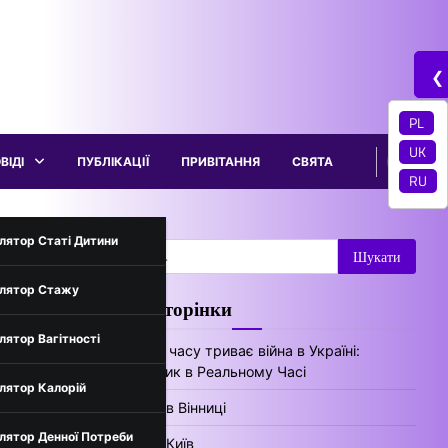
❮
PL
UK
ВІДІ
ПУБЛІКАЦІЇ
ПРИВІТАННЯ
СВЯТА
RU
трументи
лятор Статі Дитини
Пошук:
лятор Стажу
Цікаві сторінки
нів України
лятор Вагітності
Скільки часу триває війна в Україні:
Лічильник в Реальному Часі
лятор Калорій
Погода в Вінниці
лятор Денної Потреби
Погода Київ