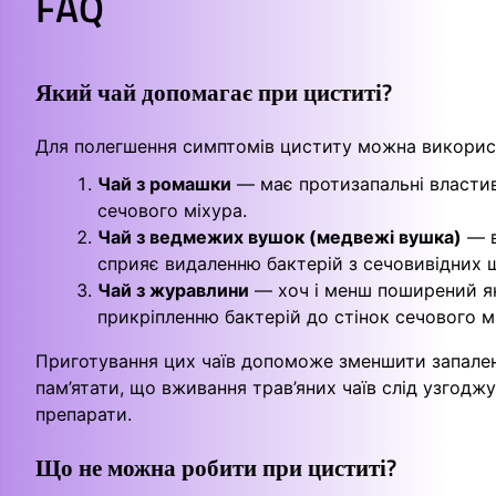
FAQ
Який чай допомагає при циститі?
Для полегшення симптомів циститу можна використо
Чай з ромашки
— має протизапальні властив
сечового міхура.
Чай з ведмежих вушок (медвежі вушка)
— в
сприяє видаленню бактерій з сечовивідних ш
Чай з журавлини
— хоч і менш поширений як
прикріпленню бактерій до стінок сечового м
Приготування цих чаїв допоможе зменшити запален
пам’ятати, що вживання трав’яних чаїв слід узгодж
препарати.
Що не можна робити при циститі?