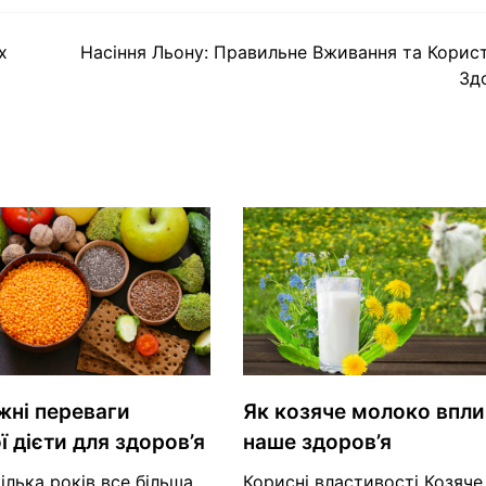
х
Насіння Льону: Правильне Вживання та Корис
Зд
жні переваги
Як козяче молоко впли
ї дієти для здоров’я
наше здоров’я
кілька років все більша
Корисні властивості Козяч