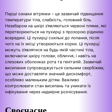
Перші ознаки вітрянки – це зазвичай підвищення
температури тіла, слабкість, головний біль.
Незабаром на шкірі з’являються червоні плями, які
перетворюються на пухирці з прозорою рідиною
всередині. Ці пухирці схильні до лопання, після
чого на їх місці утворюються корки. Ці пухирці
можуть з’являтися на будь-якій частині тіла,
включаючи шкіру голови, обличчя, і навіть на
слизових оболонках рота та геніталій. Зазвичай
висипання супроводжується сильним свербіжем,
що може доставляти значний дискомфорт,
особливо маленьким дітям. Важливо
контролювати стан висипань та уникати їх
інфікування через надмірне розчісування.
Своєчасне