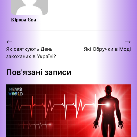
Кірова Єва
Навігація
⟵
⟶
Як святкують День
Які Обручки в Моді
записів
закоханих в Україні?
Пов'язані записи