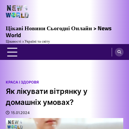
Перейти
до
вмісту
Цікаві Новини Сьогодні Онлайн > News
World
Цікавості з Україні та світу
КРАСА І ЗДОРОВЯ
Як лікувати вітрянку у
домашніх умовах?
15.01.2024