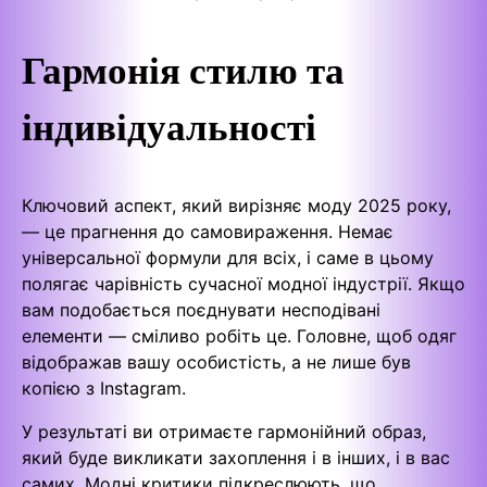
Гармонія стилю та
індивідуальності
Ключовий аспект, який вирізняє моду 2025 року,
— це прагнення до самовираження. Немає
універсальної формули для всіх, і саме в цьому
полягає чарівність сучасної модної індустрії. Якщо
вам подобається поєднувати несподівані
елементи — сміливо робіть це. Головне, щоб одяг
відображав вашу особистість, а не лише був
копією з Instagram.
У результаті ви отримаєте гармонійний образ,
який буде викликати захоплення і в інших, і в вас
самих. Модні критики підкреслюють, що