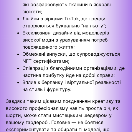
які розфарбовують тканини в яскраві
сюжети;
Лінійки з зірками TikTok, де тренди
створюються буквально “на льоту”;
Ексклюзивні дизайни від модельєрів
високої моди з урахуванням потреб
повсякденного життя;
Обмежені випуски, що супроводжуються
NFT-сертифікатами;
Співпраці з благодійними організаціями, де
частина прибутку йде на добрі справи;
Вплив кіберпанку і віртуальної реальності
на стиль і фурнітуру.
Завдяки таким цікавим поєднанням креативу та
високого професіоналізму навіть проста річ, як
шорти, може стати мистецьким шедевром у
вашому гардеробі. Головне — не боятися
експериментувати та обирати ті моделі, що