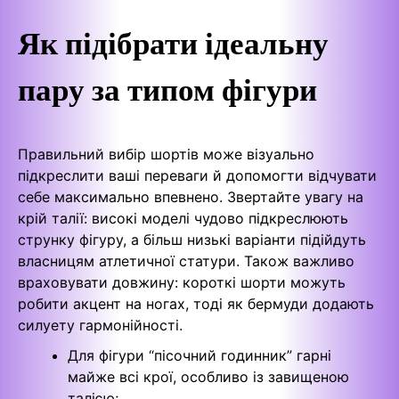
Як підібрати ідеальну
пару за типом фігури
Правильний вибір шортів може візуально
підкреслити ваші переваги й допомогти відчувати
себе максимально впевнено. Звертайте увагу на
крій талії: високі моделі чудово підкреслюють
струнку фігуру, а більш низькі варіанти підійдуть
власницям атлетичної статури. Також важливо
враховувати довжину: короткі шорти можуть
робити акцент на ногах, тоді як бермуди додають
силуету гармонійності.
Для фігури “пісочний годинник” гарні
майже всі крої, особливо із завищеною
талією;