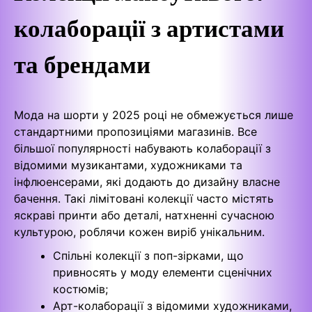
колаборації з артистами
та брендами
Мода на шорти у 2025 році не обмежується лише
стандартними пропозиціями магазинів. Все
більшої популярності набувають колаборації з
відомими музикантами, художниками та
інфлюенсерами, які додають до дизайну власне
бачення. Такі лімітовані колекції часто містять
яскраві принти або деталі, натхненні сучасною
культурою, роблячи кожен виріб унікальним.
Спільні колекції з поп-зірками, що
привносять у моду елементи сценічних
костюмів;
Арт-колаборації з відомими художниками,