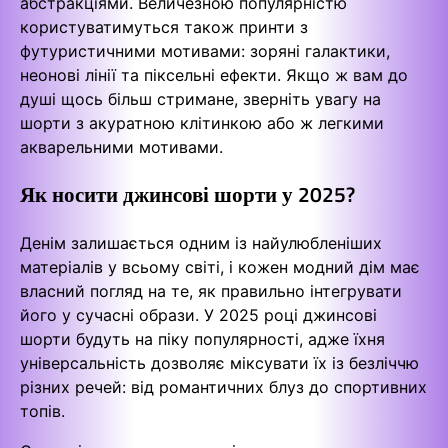
абстракціями. Величезною популярністю
користуватимуться також принти з
футуристичними мотивами: зоряні галактики,
неонові лінії та піксельні ефекти. Якщо ж вам до
душі щось більш стримане, зверніть увагу на
шорти з акуратною клітинкою або ж легкими
акварельними мотивами.
Як носити джинсові шорти у 2025?
Денім залишається одним із найулюбленіших
матеріалів у всьому світі, і кожен модний дім має
власний погляд на те, як правильно інтегрувати
його у сучасні образи. У 2025 році джинсові
шорти будуть на піку популярності, адже їхня
універсальність дозволяє міксувати їх із безліччю
різних речей: від романтичних блуз до спортивних
топів.