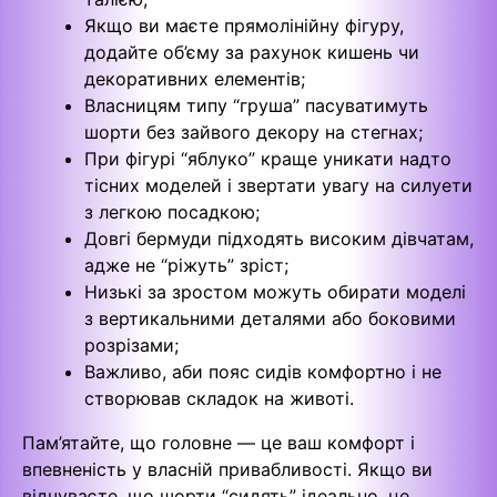
Якщо ви маєте прямолінійну фігуру,
додайте об’єму за рахунок кишень чи
декоративних елементів;
Власницям типу “груша” пасуватимуть
шорти без зайвого декору на стегнах;
При фігурі “яблуко” краще уникати надто
тісних моделей і звертати увагу на силуети
з легкою посадкою;
Довгі бермуди підходять високим дівчатам,
адже не “ріжуть” зріст;
Низькі за зростом можуть обирати моделі
з вертикальними деталями або боковими
розрізами;
Важливо, аби пояс сидів комфортно і не
створював складок на животі.
Пам’ятайте, що головне — це ваш комфорт і
впевненість у власній привабливості. Якщо ви
відчуваєте, що шорти “сидять” ідеально, це