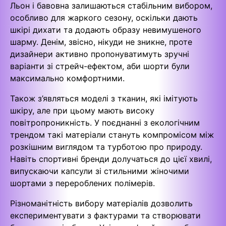
Льон і бавовна залишаються стабільним вибором,
особливо для жаркого сезону, оскільки дають
шкірі дихати та додають образу невимушеного
шарму. Денім, звісно, нікуди не зникне, проте
дизайнери активно пропонуватимуть зручні
варіанти зі стрейч-ефектом, аби шорти були
максимально комфортними.
Також з’являться моделі з тканин, які імітують
шкіру, але при цьому мають високу
повітропроникність. У поєднанні з екологічним
трендом такі матеріали стануть компромісом між
розкішним виглядом та турботою про природу.
Навіть спортивні бренди долучаться до цієї хвилі,
випускаючи капсули зі стильними жіночими
шортами з перероблених полімерів.
Різноманітність вибору матеріалів дозволить
експериментувати з фактурами та створювати