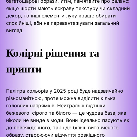
багатошарові образи. Утім, пам’ятайте про баланс:
якщо шорти мають яскраву текстуру чи складний
декор, то інші елементи луку краще обирати
спокійніші, аби не перевантажувати загальний
вигляд.
Колірні рішення та
принти
Палітра кольорів у 2025 році буде надзвичайно
різноманітною, проте можна виділити кілька
головних напрямків. Нейтральні відтінки
бежевого, сірого та білого — це чудова база, яка
ніколи не вийде з моди. Вони ідеально пасують як
до повсякденного, так і до більш витонченого
образу, створюючи відчуття розкішного