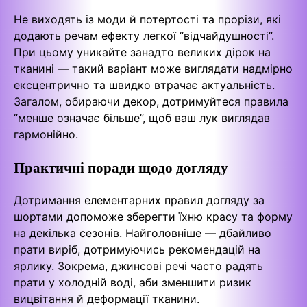
Не виходять із моди й потертості та прорізи, які
додають речам ефекту легкої “відчайдушності”.
При цьому уникайте занадто великих дірок на
тканині — такий варіант може виглядати надмірно
ексцентрично та швидко втрачає актуальність.
Загалом, обираючи декор, дотримуйтеся правила
“менше означає більше”, щоб ваш лук виглядав
гармонійно.
Практичні поради щодо догляду
Дотримання елементарних правил догляду за
шортами допоможе зберегти їхню красу та форму
на декілька сезонів. Найголовніше — дбайливо
прати виріб, дотримуючись рекомендацій на
ярлику. Зокрема, джинсові речі часто радять
прати у холодній воді, аби зменшити ризик
вицвітання й деформації тканини.