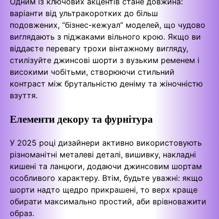
Одним із ключових акцентів стане довжина:
варіанти від ультракоротких до більш
подовжених, “бізнес-кежуал” моделей, що чудово
виглядають з піджаками вільного крою. Якщо ви
віддаєте перевагу трохи вінтажному вигляду,
стилізуйте джинсові шорти з вузьким ременем і
високими чобітьми, створюючи стильний
контраст між брутальністю деніму та жіночністю
взуття.
Елементи декору та фурнітура
У 2025 році дизайнери активно використовують
різноманітні металеві деталі, вишивку, накладні
кишені та ланцюги, додаючи джинсовим шортам
особливого характеру. Втім, будьте уважні: якщо
шорти надто щедро прикрашені, то верх краще
обирати максимально простий, аби врівноважити
образ.