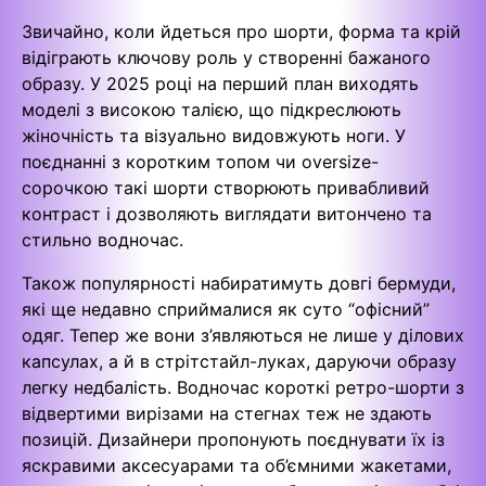
Звичайно, коли йдеться про шорти, форма та крій
відіграють ключову роль у створенні бажаного
образу. У 2025 році на перший план виходять
моделі з високою талією, що підкреслюють
жіночність та візуально видовжують ноги. У
поєднанні з коротким топом чи oversize-
сорочкою такі шорти створюють привабливий
контраст і дозволяють виглядати витончено та
стильно водночас.
Також популярності набиратимуть довгі бермуди,
які ще недавно сприймалися як суто “офісний”
одяг. Тепер же вони з’являються не лише у ділових
капсулах, а й в стрітстайл-луках, даруючи образу
легку недбалість. Водночас короткі ретро-шорти з
відвертими вирізами на стегнах теж не здають
позицій. Дизайнери пропонують поєднувати їх із
яскравими аксесуарами та об’ємними жакетами,