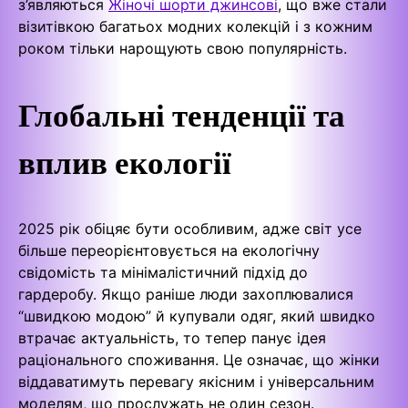
з’являються
Жіночі шорти джинсові
, що вже стали
візитівкою багатьох модних колекцій і з кожним
роком тільки нарощують свою популярність.
Глобальні тенденції та
вплив екології
2025 рік обіцяє бути особливим, адже світ усе
більше переорієнтовується на екологічну
свідомість та мінімалістичний підхід до
гардеробу. Якщо раніше люди захоплювалися
“швидкою модою” й купували одяг, який швидко
втрачає актуальність, то тепер панує ідея
раціонального споживання. Це означає, що жінки
віддаватимуть перевагу якісним і універсальним
моделям, що прослужать не один сезон.