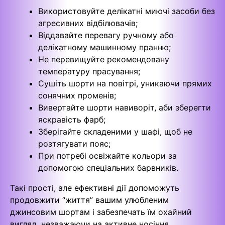
Використовуйте делікатні миючі засоби без
агресивних відбілювачів;
Віддавайте перевагу ручному або
делікатному машинному пранню;
Не перевищуйте рекомендовану
температуру прасування;
Сушіть шорти на повітрі, уникаючи прямих
сонячних променів;
Вивертайте шорти навиворіт, аби зберегти
яскравість фарб;
Зберігайте складеними у шафі, щоб не
розтягувати пояс;
При потребі освіжайте кольори за
допомогою спеціальних барвників.
Такі прості, але ефективні дії допоможуть
продовжити “життя” вашим улюбленим
джинсовим шортам і забезпечать їм охайний
вигляд, незважаючи на активне носіння.