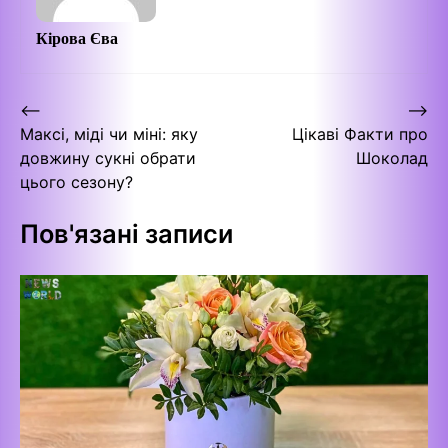
Кірова Єва
Навігація
⟵
⟶
Максі, міді чи міні: яку
Цікаві Факти про
записів
довжину сукні обрати
Шоколад
цього сезону?
Пов'язані записи