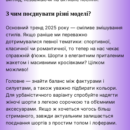
З чим поєднувати різні моделі?
Основний тренд 2025 року — сміливе змішування
стилів. Якщо раніше ми переважно
дотримувалися певної тематики: спортивної,
класичної чи романтичної, то тепер на нас чекає
справжній ф’южн. Шорти з елегантним приталеним
жакетом і масивними кросівками? Цілком
можливо!
Головне — знайти баланс між фактурами і
силуетами, а також уважно підбирати кольори.
Для урбаністичного варіанту спробуйте надягти
жіночі шорти з легкою сорочкою та об’ємними
аксесуарами. Якщо ж хочеться чогось більш
стриманого, завжди актуальним залишається
поєднання шортів з простим топом і лоферами.