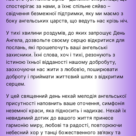
спостерігає за нами, а їхнє спільне сяйво –
свідчення безмежної підтримки, яку ми маємо з
боку ангельських царств, що ведуть нас крізь ніч.
У тихі хвилини роздумів, до яких запрошує День
Ангела, дозвольте своєму серцю відкритися для
послань, які прошепочуть ваші ангельські
захисники. Їхні слова, хоч і тихі, резонують з
істиною їхньої відданості нашому добробуту,
заохочуючи нас жити з любов’ю, поширювати
доброту і приймати життєвий шлях з відкритим
серцем.
У цей священний день нехай мелодія ангельської
присутності наповнить ваше оточення, симфонія
неземної краси, яка підносить і надихає. Нехай їх
невидимий дотик до вашого життя принесе
гармонію миру, любові та радості, повторюючи
небесний хор у танці божественного зв’язку та