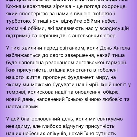
Кожна мерехтлива зірочка – це погляд охоронця,
який спостерігає за нами з вічною любов’ю і
турботою. У тиші ночі відчуйте обійми небес,
космічні обійми, які запевняють нас у всюдисущій
підтримці та керівництві з ангельських сфер.
У тихі хвилини перед світанком, коли День Ангела
наближається до свого завершення, нехай тиша
буде наповнена резонансом ангельської гармонії.
Їхня присутність, втішна константа в гобелені
нашого життя, пропонує фундамент миру, на
якому ми можемо будувати наші мрії. Їхній шепіт у
темряві, колискова надії та оновлення, обіцяє
новий день, наповнений їхньою вічною любов’ю та
настановами.
У цей благословенний день, коли ми святкуємо
невидиму, але глибоко відчутну присутність
наших небесних опікунів, нехай їхня сутність