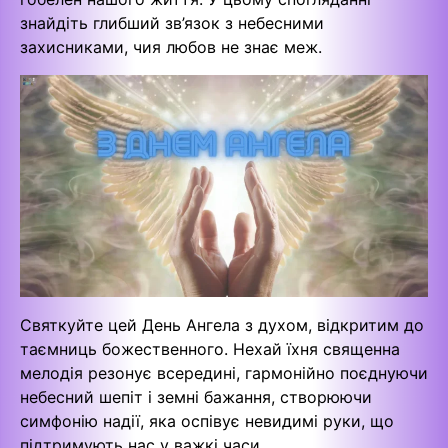
знайдіть глибший зв’язок з небесними
захисниками, чия любов не знає меж.
Святкуйте цей День Ангела з духом, відкритим до
таємниць божественного. Нехай їхня священна
мелодія резонує всередині, гармонійно поєднуючи
небесний шепіт і земні бажання, створюючи
симфонію надії, яка оспівує невидимі руки, що
підтримують нас у важкі часи.