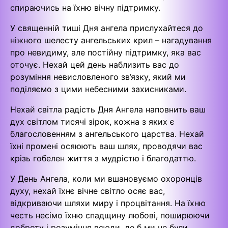
спираючись на їхню вічну підтримку.
У священній тиші Дня ангела прислухайтеся до
ніжного шелесту ангельських крил – нагадування
про невидиму, але постійну підтримку, яка вас
оточує. Нехай цей день наблизить вас до
розуміння невисловленого зв’язку, який ми
поділяємо з цими небесними захисниками.
Нехай світла радість Дня Ангела наповнить ваш
дух світлом тисячі зірок, кожна з яких є
благословенням з ангельського царства. Нехай
їхні промені осяюють ваш шлях, проводячи вас
крізь гобелен життя з мудрістю і благодаттю.
У День Ангела, коли ми вшановуємо охоронців
духу, нехай їхнє вічне світло осяє вас,
відкриваючи шляхи миру і процвітання. На їхню
честь несімо їхню спадщину любові, поширюючи
доброту і розуміння всюди, де б ми не були.