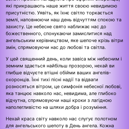
які прикрашають наше життя своєю невидимою
присутністю. Уявіть, як їхнє світло торкається
землі, наповнюючи наш день відчуттям спокою та
захисту. Це небесне свято наближає нас до
божественного, спонукаючи замислитися над
ангельським керівництвом, яке шепоче крізь вітри
змін, спрямовуючи нас до любові та світла.
У цей священний день, коли завіса між небесним і
земним здається найбільш прозорою, нехай ви
глибше відчуєте втішні обійми ваших ангелів-
охоронців. Їхні тихі пісні надії та відваги
розносяться вітром, це симфонія небесної любові,
яка танцює навколо нас, невидима, але глибоко
відчутна, спрямовуючи наші кроки з лагідною
наполегливістю на шляхи добра і розуміння.
Нехай краса світу навколо нас слугує полотном
для ангельського шепоту в День ангела. Кожна