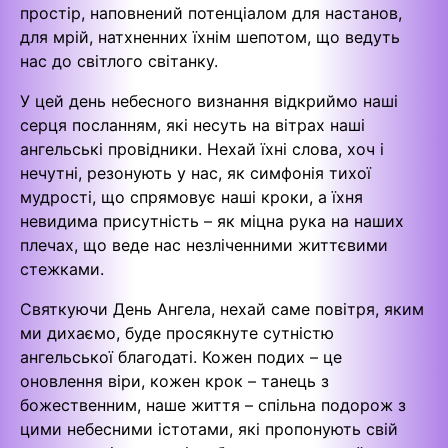
простір, наповнений потенціалом для настанов,
для мрій, натхненних їхнім шепотом, що ведуть
нас до світлого світанку.
У цей день небесного визнання відкриймо наші
серця посланням, які несуть на вітрах наші
ангельські провідники. Нехай їхні слова, хоч і
нечутні, резонують у нас, як симфонія тихої
мудрості, що спрямовує наші кроки, а їхня
невидима присутність – як міцна рука на наших
плечах, що веде нас незліченними життєвими
стежками.
Святкуючи День Ангела, нехай саме повітря, яким
ми дихаємо, буде просякнуте сутністю
ангельської благодаті. Кожен подих – це
оновлення віри, кожен крок – танець з
божественним, наше життя – спільна подорож з
цими небесними істотами, які пропонують свій