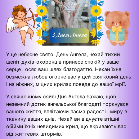
У це небесне свято, День Ангела, нехай тихий
шепіт духів-охоронців принесе спокій у ваше
серце і осяє ваш шлях благодаттю. Нехай їхня
безмежна любов огорне вас у цей святковий день
і на ніжних, міцних крилах поведе до вашої мрії.
У священному сяйві Дня Ангела бажаю, щоб
неземний дотик ангельської благодаті торкнувся
вашого життя, вплітаючи пасма радості і миру в
тканину ваших днів. Нехай ви відчуєте втішні
обійми їхніх невидимих крил, що вкривають вас
від життєвих штормів.