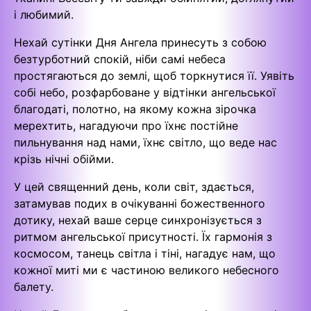
і любимий.
Нехай сутінки Дня Ангела принесуть з собою
безтурботний спокій, ніби самі небеса
простягаються до землі, щоб торкнутися її. Уявіть
собі небо, розфарбоване у відтінки ангельської
благодаті, полотно, на якому кожна зірочка
мерехтить, нагадуючи про їхнє постійне
пильнування над нами, їхнє світло, що веде нас
крізь нічні обійми.
У цей священний день, коли світ, здається,
затамував подих в очікуванні божественного
дотику, нехай ваше серце синхронізується з
ритмом ангельської присутності. Їх гармонія з
космосом, танець світла і тіні, нагадує нам, що
кожної миті ми є частиною великого небесного
балету.