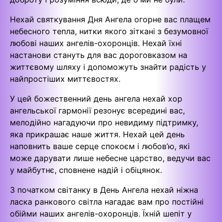
Нехай святкування Дня Ангела огорне вас плащем
небесного тепла, нитки якого зіткані з безумовної
любові наших ангелів-охоронців. Нехай їхні
настанови стануть для вас дороговказом на
життєвому шляху і допоможуть знайти радість у
найпростіших миттєвостях.
У цей божественний день ангела нехай хор
ангельської гармонії резонує всередині вас,
мелодійно нагадуючи про невидиму підтримку,
яка прикрашає наше життя. Нехай цей день
наповнить ваше серце спокоєм і любов’ю, які
може дарувати лише небесне царство, ведучи вас
у майбутнє, сповнене надій і обіцянок.
З початком світанку в День Ангела нехай ніжна
ласка ранкового світла нагадає вам про постійні
обійми наших ангелів-охоронців. Їхній шепіт у