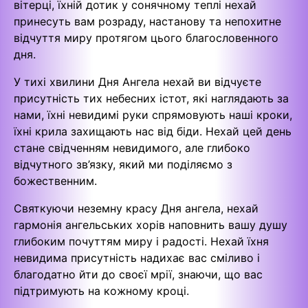
вітерці, їхній дотик у сонячному теплі нехай
принесуть вам розраду, настанову та непохитне
відчуття миру протягом цього благословенного
дня.
У тихі хвилини Дня Ангела нехай ви відчуєте
присутність тих небесних істот, які наглядають за
нами, їхні невидимі руки спрямовують наші кроки,
їхні крила захищають нас від біди. Нехай цей день
стане свідченням невидимого, але глибоко
відчутного зв’язку, який ми поділяємо з
божественним.
Святкуючи неземну красу Дня ангела, нехай
гармонія ангельських хорів наповнить вашу душу
глибоким почуттям миру і радості. Нехай їхня
невидима присутність надихає вас сміливо і
благодатно йти до своєї мрії, знаючи, що вас
підтримують на кожному кроці.