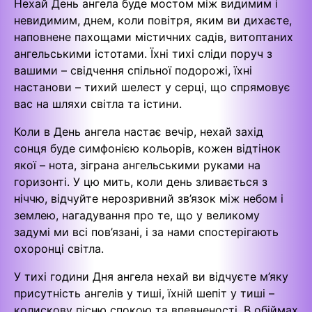
Нехай День ангела буде мостом між видимим і
невидимим, днем, коли повітря, яким ви дихаєте,
наповнене пахощами містичних садів, витоптаних
ангельськими істотами. Їхні тихі сліди поруч з
вашими – свідчення спільної подорожі, їхні
настанови – тихий шелест у серці, що спрямовує
вас на шляхи світла та істини.
Коли в День ангела настає вечір, нехай захід
сонця буде симфонією кольорів, кожен відтінок
якої – нота, зіграна ангельськими руками на
горизонті. У цю мить, коли день зливається з
ніччю, відчуйте нерозривний зв’язок між небом і
землею, нагадування про те, що у великому
задумі ми всі пов’язані, і за нами спостерігають
охоронці світла.
У тихі години Дня ангела нехай ви відчуєте м’яку
присутність ангелів у тиші, їхній шепіт у тиші –
колискову пісню спокою та впевненості. В обіймах