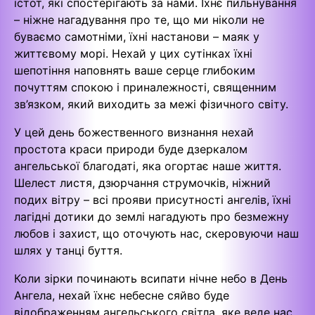
істот, які спостерігають за нами. Їхнє пильнування
– ніжне нагадування про те, що ми ніколи не
буваємо самотніми, їхні настанови – маяк у
життєвому морі. Нехай у цих сутінках їхні
шепотіння наповнять ваше серце глибоким
почуттям спокою і приналежності, священним
зв’язком, який виходить за межі фізичного світу.
У цей день божественного визнання нехай
простота краси природи буде дзеркалом
ангельської благодаті, яка огортає наше життя.
Шелест листя, дзюрчання струмочків, ніжний
подих вітру – всі прояви присутності ангелів, їхні
лагідні дотики до землі нагадують про безмежну
любов і захист, що оточують нас, скеровуючи наш
шлях у танці буття.
Коли зірки починають всипати нічне небо в День
Ангела, нехай їхнє небесне сяйво буде
відображенням ангельського світла, яке веде нас.