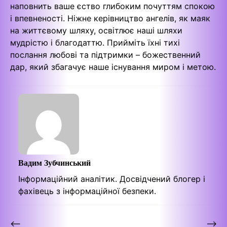
наповнить ваше єство глибоким почуттям спокою
і впевненості. Ніжне керівництво ангелів, як маяк
на життєвому шляху, освітлює наші шляхи
мудрістю і благодаттю. Прийміть їхні тихі
послання любові та підтримки – божественний
дар, який збагачує наше існування миром і метою.
Вадим Зубчинський
Інформаційний аналітик. Досвідчений блогер і
фахівець з інформаційної безпеки.
Навігація
⟵
⟶