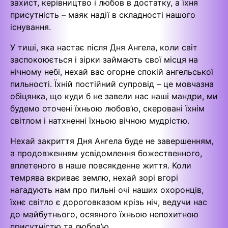
захист, керівництво і любов в достатку, а їхня
присутність – маяк надії в складності нашого
існування.
У тиші, яка настає після Дня Ангела, коли світ
заспокоюється і зірки займають свої місця на
нічному небі, нехай вас огорне спокій ангельської
пильності. Їхній постійний супровід – це мовчазна
обіцянка, що куди б не завели нас наші мандри, ми
будемо оточені їхньою любов’ю, скеровані їхнім
світлом і натхненні їхньою вічною мудрістю.
Нехай закриття Дня Ангела буде не завершенням,
а продовженням усвідомлення божественного,
вплетеного в наше повсякденне життя. Коли
темрява вкриває землю, нехай зорі вгорі
нагадують нам про пильні очі наших охоронців,
їхнє світло є дороговказом крізь ніч, ведучи нас
до майбутнього, осяяного їхньою непохитною
присутністю та любов’ю.