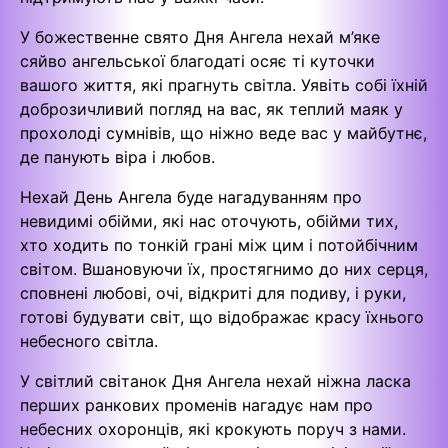
У божественне свято Дня Ангела нехай м’яке
сяйво ангельської благодаті осяє ті куточки
вашого життя, які прагнуть світла. Уявіть собі їхній
доброзичливий погляд на вас, як теплий маяк у
прохолоді сумнівів, що ніжно веде вас у майбутнє,
де панують віра і любов.
Нехай День Ангела буде нагадуванням про
невидимі обійми, які нас оточують, обійми тих,
хто ходить по тонкій грані між цим і потойбічним
світом. Вшановуючи їх, простягнимо до них серця,
сповнені любові, очі, відкриті для подиву, і руки,
готові будувати світ, що відображає красу їхнього
небесного світла.
У світлий світанок Дня Ангела нехай ніжна ласка
перших ранкових променів нагадує нам про
небесних охоронців, які крокують поруч з нами.