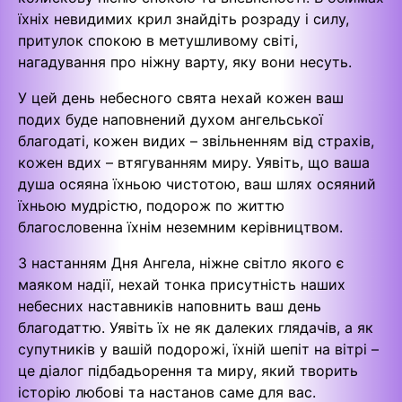
їхніх невидимих крил знайдіть розраду і силу,
притулок спокою в метушливому світі,
нагадування про ніжну варту, яку вони несуть.
У цей день небесного свята нехай кожен ваш
подих буде наповнений духом ангельської
благодаті, кожен видих – звільненням від страхів,
кожен вдих – втягуванням миру. Уявіть, що ваша
душа осяяна їхньою чистотою, ваш шлях осяяний
їхньою мудрістю, подорож по життю
благословенна їхнім неземним керівництвом.
З настанням Дня Ангела, ніжне світло якого є
маяком надії, нехай тонка присутність наших
небесних наставників наповнить ваш день
благодаттю. Уявіть їх не як далеких глядачів, а як
супутників у вашій подорожі, їхній шепіт на вітрі –
це діалог підбадьорення та миру, який творить
історію любові та настанов саме для вас.