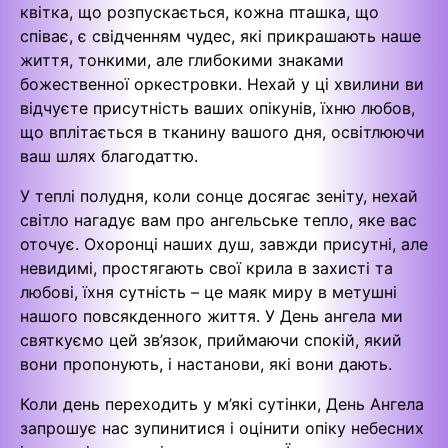
квітка, що розпускається, кожна пташка, що
співає, є свідченням чудес, які прикрашають наше
життя, тонкими, але глибокими знаками
божественної оркестровки. Нехай у ці хвилини ви
відчуєте присутність ваших опікунів, їхню любов,
що вплітається в тканину вашого дня, освітлюючи
ваш шлях благодаттю.
У теплі полудня, коли сонце досягає зеніту, нехай
світло нагадує вам про ангельське тепло, яке вас
оточує. Охоронці наших душ, завжди присутні, але
невидимі, простягають свої крила в захисті та
любові, їхня сутність – це маяк миру в метушні
нашого повсякденного життя. У День ангела ми
святкуємо цей зв’язок, приймаючи спокій, який
вони пропонують, і настанови, які вони дають.
Коли день переходить у м’які сутінки, День Ангела
запрошує нас зупинитися і оцінити опіку небесних