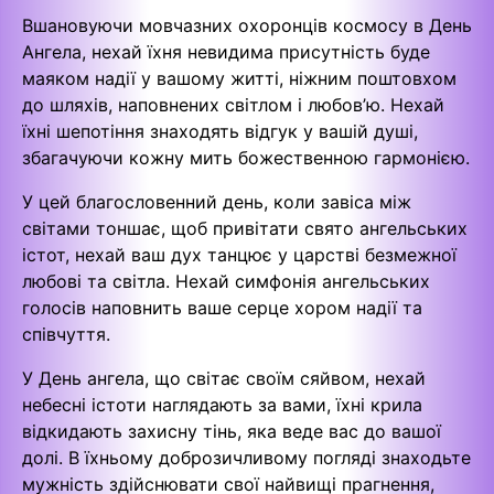
Вшановуючи мовчазних охоронців космосу в День
Ангела, нехай їхня невидима присутність буде
маяком надії у вашому житті, ніжним поштовхом
до шляхів, наповнених світлом і любов’ю. Нехай
їхні шепотіння знаходять відгук у вашій душі,
збагачуючи кожну мить божественною гармонією.
У цей благословенний день, коли завіса між
світами тоншає, щоб привітати свято ангельських
істот, нехай ваш дух танцює у царстві безмежної
любові та світла. Нехай симфонія ангельських
голосів наповнить ваше серце хором надії та
співчуття.
У День ангела, що світає своїм сяйвом, нехай
небесні істоти наглядають за вами, їхні крила
відкидають захисну тінь, яка веде вас до вашої
долі. В їхньому доброзичливому погляді знаходьте
мужність здійснювати свої найвищі прагнення,