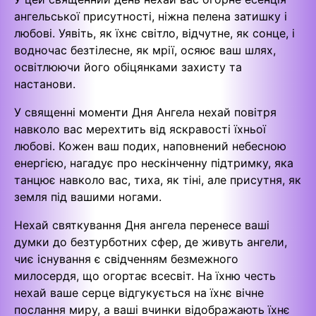
ангельської присутності, ніжна пелена затишку і
любові. Уявіть, як їхнє світло, відчутне, як сонце, і
водночас безтілесне, як мрії, осяює ваш шлях,
освітлюючи його обіцянками захисту та
настанови.
У священні моменти Дня Ангела нехай повітря
навколо вас мерехтить від яскравості їхньої
любові. Кожен ваш подих, наповнений небесною
енергією, нагадує про нескінченну підтримку, яка
танцює навколо вас, тиха, як тіні, але присутня, як
земля під вашими ногами.
Нехай святкування Дня ангела перенесе ваші
думки до безтурботних сфер, де живуть ангели,
чиє існування є свідченням безмежного
милосердя, що огортає всесвіт. На їхню честь
нехай ваше серце відгукується на їхнє вічне
послання миру, а ваші вчинки відображають їхнє