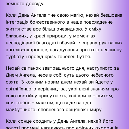
земного досвіду.
Коли День Ангела тче свою магію, нехай безшовна
інтеграція божественного в наше повсякденне
життя стає все більш очевидною. У сміху
близьких, у красі природи, у моментах
несподіваної благодаті вбачайте справу рук ваших
ангелів-охоронців, нагадування про їхню невпинну
турботу і провід крізь гобелен буття.
Нехай світанок завтрашнього дня, наступного за
Днем Ангела, несе в собі суть цього небесного
свята. З кожним новим днем нехай ви йдете у
світлі їхнього керівництва, укріплені знанням про
їхню постійну присутність, їхні крила – щитом,
їхня любов – маяком, що веде вас до
майбутнього, сповненого обіцянок і миру.
Коли сонце сходить у День Ангела, нехай його
золоті промені нагадують про ефірних охоронців,