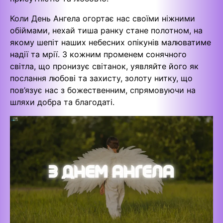
Коли День Ангела огортає нас своїми ніжними
обіймами, нехай тиша ранку стане полотном, на
якому шепіт наших небесних опікунів малюватиме
надії та мрії. З кожним променем сонячного
світла, що пронизує світанок, уявляйте його як
послання любові та захисту, золоту нитку, що
пов’язує нас з божественним, спрямовуючи на
шляхи добра та благодаті.