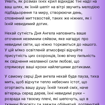
Уявіть, як розмах їхніх крил відкидає тіні надії на
ваш шлях, як їхній шепіт на вітрі звучить мелодією
підбадьорення та миру, створюючи день,
сповнений миттєвостей, таких же ніжних, як і
їхній невидимий дотик.
Нехай сутність Дня Ангела наповнить ваше
оточення неземним сяйвом, яке нагадує про
невидимі світи, що ніжно торкаються до нашого.
У цій м’яко освітленій атмосфері відчуйте
присутність цих охоронців, їхню вічну пильність
як свідчення незламної сили любові, що
спрямовує ваші кроки найлегшими дотиками.
У самому серці Дня ангела нехай буде пауза, тиха
мить, щоб відчути тепло небесних істот, що
огортають вашу душу. Їхній тихий сміх, наче
вітерець серед дерев, їхні невидимі руки –
розрада на твоєму плечі, які шепочуть, що в
тканині Всесвіту ти завжди обійнятий, доглянутий