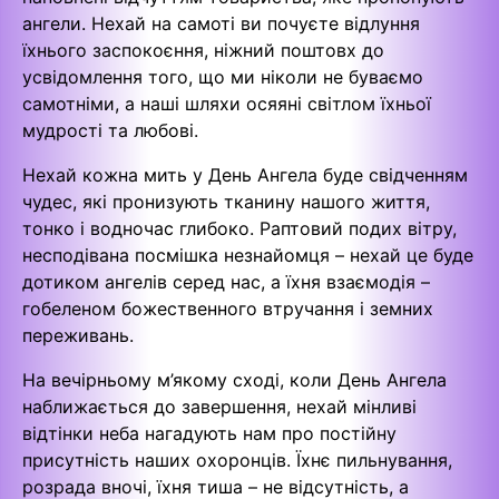
ангели. Нехай на самоті ви почуєте відлуння
їхнього заспокоєння, ніжний поштовх до
усвідомлення того, що ми ніколи не буваємо
самотніми, а наші шляхи осяяні світлом їхньої
мудрості та любові.
Нехай кожна мить у День Ангела буде свідченням
чудес, які пронизують тканину нашого життя,
тонко і водночас глибоко. Раптовий подих вітру,
несподівана посмішка незнайомця – нехай це буде
дотиком ангелів серед нас, а їхня взаємодія –
гобеленом божественного втручання і земних
переживань.
На вечірньому м’якому сході, коли День Ангела
наближається до завершення, нехай мінливі
відтінки неба нагадують нам про постійну
присутність наших охоронців. Їхнє пильнування,
розрада вночі, їхня тиша – не відсутність, а