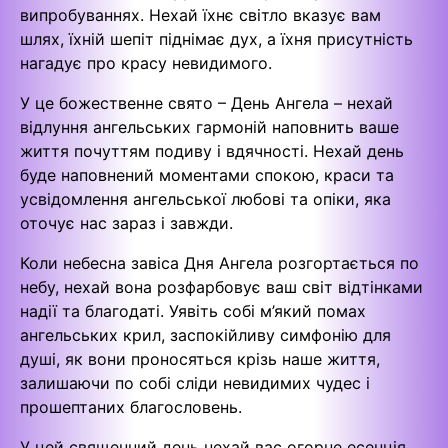
випробуваннях. Нехай їхнє світло вказує вам
шлях, їхній шепіт піднімає дух, а їхня присутність
нагадує про красу невидимого.
У це божественне свято – День Ангела – нехай
відлуння ангельських гармоній наповнить ваше
життя почуттям подиву і вдячності. Нехай день
буде наповнений моментами спокою, краси та
усвідомлення ангельської любові та опіки, яка
оточує нас зараз і завжди.
Коли небесна завіса Дня Ангела розгортається по
небу, нехай вона розфарбовує ваш світ відтінками
надії та благодаті. Уявіть собі м’який помах
ангельських крил, заспокійливу симфонію для
душі, як вони проносяться крізь наше життя,
залишаючи по собі сліди невидимих чудес і
прошептаних благословень.
У цей священний день нехай вас огорне есенція