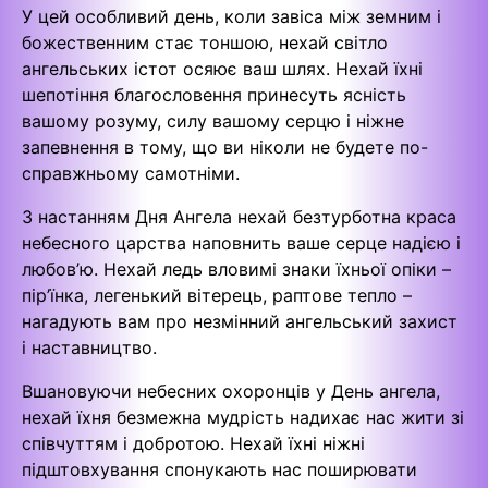
У цей особливий день, коли завіса між земним і
божественним стає тоншою, нехай світло
ангельських істот осяює ваш шлях. Нехай їхні
шепотіння благословення принесуть ясність
вашому розуму, силу вашому серцю і ніжне
запевнення в тому, що ви ніколи не будете по-
справжньому самотніми.
З настанням Дня Ангела нехай безтурботна краса
небесного царства наповнить ваше серце надією і
любов’ю. Нехай ледь вловимі знаки їхньої опіки –
пір’їнка, легенький вітерець, раптове тепло –
нагадують вам про незмінний ангельський захист
і наставництво.
Вшановуючи небесних охоронців у День ангела,
нехай їхня безмежна мудрість надихає нас жити зі
співчуттям і добротою. Нехай їхні ніжні
підштовхування спонукають нас поширювати