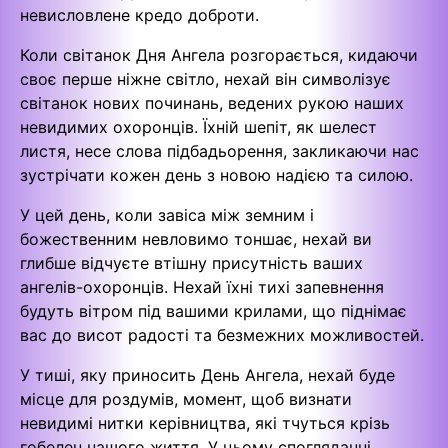
невисловлене кредо доброти.
Коли світанок Дня Ангела розгорається, кидаючи
своє перше ніжне світло, нехай він символізує
світанок нових починань, ведених рукою наших
невидимих охоронців. Їхній шепіт, як шелест
листя, несе слова підбадьорення, закликаючи нас
зустрічати кожен день з новою надією та силою.
У цей день, коли завіса між земним і
божественним невловимо тоншає, нехай ви
глибше відчуєте втішну присутність ваших
ангелів-охоронців. Нехай їхні тихі запевнення
будуть вітром під вашими крилами, що піднімає
вас до висот радості та безмежних можливостей.
У тиші, яку приносить День Ангела, нехай буде
місце для роздумів, момент, щоб визнати
невидимі нитки керівництва, які тчуться крізь
гобелен нашого життя. У цьому спогляданні