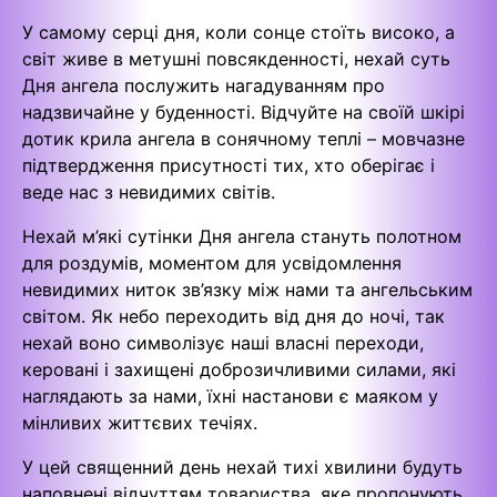
У самому серці дня, коли сонце стоїть високо, а
світ живе в метушні повсякденності, нехай суть
Дня ангела послужить нагадуванням про
надзвичайне у буденності. Відчуйте на своїй шкірі
дотик крила ангела в сонячному теплі – мовчазне
підтвердження присутності тих, хто оберігає і
веде нас з невидимих світів.
Нехай м’які сутінки Дня ангела стануть полотном
для роздумів, моментом для усвідомлення
невидимих ниток зв’язку між нами та ангельським
світом. Як небо переходить від дня до ночі, так
нехай воно символізує наші власні переходи,
керовані і захищені доброзичливими силами, які
наглядають за нами, їхні настанови є маяком у
мінливих життєвих течіях.
У цей священний день нехай тихі хвилини будуть
наповнені відчуттям товариства, яке пропонують