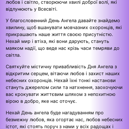
любов і світло, створюючи хвилі доброї волі, які
відлунюють у Всесвіті.
У благословенний День Ангела давайте знайдемо
хвилину, щоб вшанувати мовчазних охоронців, які
прикрашають наше життя своєю присутністю.
Нехай мир і втіха, які вони дарують, стануть
маяком надії, що веде нас крізь часи темряви до
світла.
Святкуйте містичну привабливість Дня Ангела з
відкритим серцем, вітаючи любов і захист наших
небесних охоронців. Нехай їхні тонкі настанови
стануть джерелом сили та натхнення, заохочуючи
вас крокувати життєвим шляхом з непохитною
вірою в добро, яке нас оточує.
Нехай День ангела буде нагадуванням про
безмежну любов, яка огортає нас, любов небесних
істот, які стоять поруч з нами у всіх радощах і