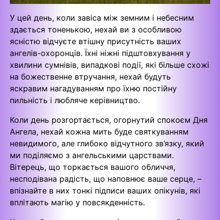
У цей день, коли завіса між земним і небесним
здається тоненькою, нехай ви з особливою
ясністю відчуєте втішну присутність ваших
ангелів-охоронців. Їхні ніжні підштовхування у
хвилини сумнівів, випадкові події, які більше схожі
на божественне втручання, нехай будуть
яскравим нагадуванням про їхню постійну
пильність і любляче керівництво.
Коли день розгортається, огорнутий спокоєм Дня
Ангела, нехай кожна мить буде святкуванням
невидимого, але глибоко відчутного зв’язку, який
ми поділяємо з ангельськими царствами.
Вітерець, що торкається вашого обличчя,
несподівана радість, що наповнює ваше серце, –
впізнайте в них тонкі підписи ваших опікунів, які
вплітають магію у повсякденність.