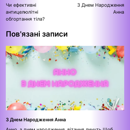
Чи ефективні
З Днем Народження
записів
антицелюлітні
Анна
обгортання тіла?
Пов'язані записи
З Днем Народження Анна
Анно, з днем народження, вітання линуть,Щоб