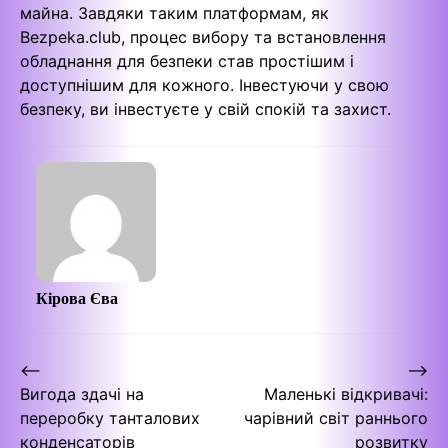
майна. Завдяки таким платформам, як
Bezpeka.club, процес вибору та встановлення
обладнання для безпеки став простішим і
доступнішим для кожного. Інвестуючи у свою
безпеку, ви інвестуєте у свій спокій та захист.
Кірова Єва
Навігація
⟵
⟶
Вигода здачі на
Маленькі відкривачі:
записів
переробку танталових
чарівний світ раннього
конденсаторів
розвитку