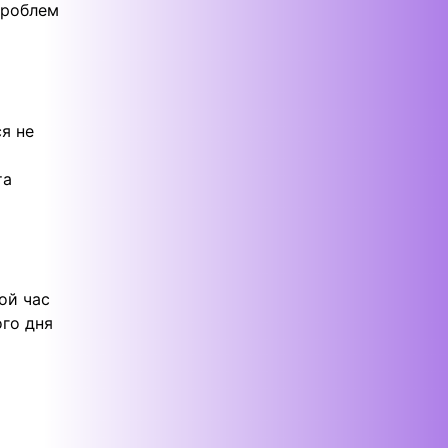
проблем
ся не
та
ой час
ого дня