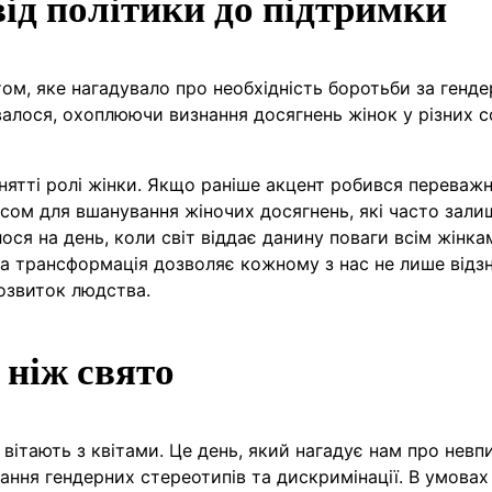
 від політики до підтримки
ом, яке нагадувало про необхідність боротьби за генде
валося, охоплюючи визнання досягнень жінок у різних 
нятті ролі жінки. Якщо раніше акцент робився переважн
асом для вшанування жіночих досягнень, які часто зал
я на день, коли світ віддає данину поваги всім жінкам
ака трансформація дозволяє кожному з нас не лише відз
розвиток людства.
 ніж свято
 вітають з квітами. Це день, який нагадує нам про невп
лання гендерних стереотипів та дискримінації. В умовах