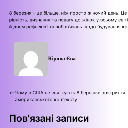
8 березня – це більше, ніж просто жіночий день. Ц
рівність, визнання та повагу до жінок у всьому сві
й днем рефлексії та зобов’язань щодо будування кр
Кірова Єва
Навігація
⟵
Чому в США не святкують 8 березня: розкриття
американського контексту
записів
Пов'язані записи