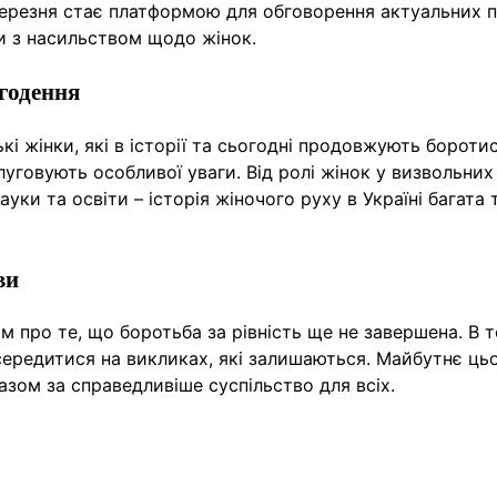
8 березня стає платформою для обговорення актуальних 
би з насильством щодо жінок.
огодення
ькі жінки, які в історії та сьогодні продовжують бороти
слуговують особливої уваги. Від ролі жінок у визвольних
уки та освіти – історія жіночого руху в Україні багата 
ви
 про те, що боротьба за рівність ще не завершена. В т
середитися на викликах, які залишаються. Майбутнє ць
азом за справедливіше суспільство для всіх.