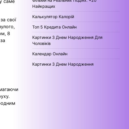
Фільми на Реальних Подіях: +20
му саме
Найкращих
Калькулятор Калорій
за свої
нулого,
Топ 5 Кредита Онлайн
ом, 8
Картинки З Днем Народження Для
 за
Чоловіків
Календар Онлайн
Картинки З Днем Народження
имагаючи
уху.
ародним