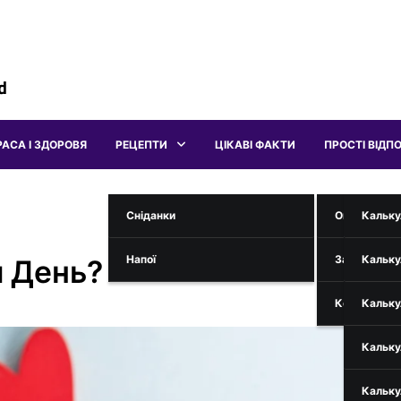
d
РАСА І ЗДОРОВЯ
РЕЦЕПТИ
ЦІКАВІ ФАКТИ
ПРОСТІ ВІДПО
Сніданки
Онлайн Інс
Кальку
Напої
Загадки
Кальку
й День?
Коди Телефо
Кальку
Кальку
Кальку