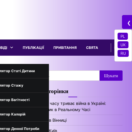
❮
PL
UK
ВІДІ
ПУБЛІКАЦІЇ
ПРИВІТАННЯ
СВЯТА
RU
трументи
лятор Статі Дитини
Пошук:
лятор Стажу
Цікаві сторінки
нів України
лятор Вагітності
Скільки часу триває війна в Україні:
Лічильник в Реальному Часі
лятор Калорій
Погода в Вінниці
лятор Денної Потреби
Погода Київ