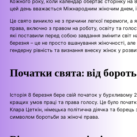
Кожного року, коли календар обертає сторінку на 8
цей день вважається Міжнародним жіночим днем, і 
Це свято виникло не з причини легкої перемоги, а я
права, включно з правом на роботу, освіту та голос
які поставили перед собою завдання змінити світ н
березня – це не просто вшанування жіночності, але
гендерну рівність та визнання внеску жінок у розви
Початки свята: від борот
Історія 8 березня бере свій початок у бурхливому 
кращих умов праці та права голосу. Це було початк
Клара Цеткін, німецька політична діячка та борец
символом боротьби за жіночі права.