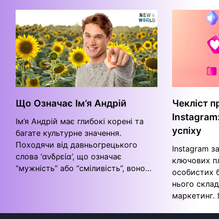
Що Означає Ім’я Андрій
Чекліст п
Instagram
Ім’я Андрій має глибокі корені та
успіху
багате культурне значення.
Походячи від давньогрецького
Instagram з
слова ‘ανδρεία’, що означає
ключових п
“мужність” або “сміливість”, воно…
особистих бр
нього скла
маркетинг.