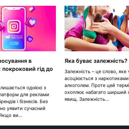
росування в
Яка буває залежність?
: покроковий гід до
Залежність – це слово, яке
асоціюється з наркотиками
алкоголем. Проте цей терм
алишається однією з
охоплює набагато ширший 
латформ для реклами
явищ. Залежність…
ендів і бізнесів. Без
дно уявити сучасний
 Якщо ви…