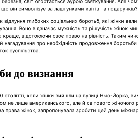
 березня, світ огортається аурою святкування. Але чо
що він символізує за лаштунками квітів та подарунків?
к відлуння глибоких соціальних боротьб, які жінки вели 
ування. Воно відзначає мужність та рішучість жінок ми
а краще, відстоюючи своє право на рівність. Таким чин
 й нагадування про необхідність продовження боротьби
ток суспільства.
ьби до визнання
20 столітті, коли жінки вийшли на вулиці Нью-Йорка, в
ом не лише американського, але й світового жіночого р
ь за права жінок, запропонувала зробити цей день міжн