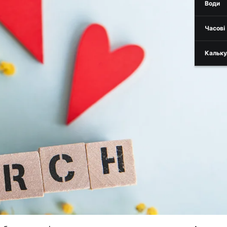
Води
Часові
Кальку