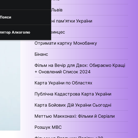
Погода Львів
 Пояси
Культурні пам’ятки України
День Принцес
лятор Алкоголю
Отримати картку Монобанку
Бінанс
Фільм на Вечір для Двох: Обираємо Кращі
+ Оновлений Список 2024
Карта України по Областях
Публічна Кадастрова Карта України
Карта Бойових Дій України Сьогодні
Меттью Макконахі: Фільми й Серіали
Розшук МВС