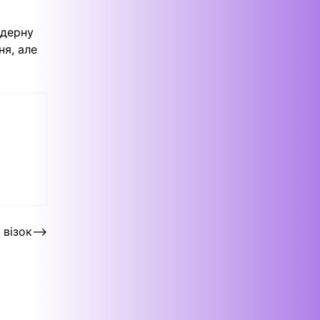
ндерну
ня, але
 візок
⟶