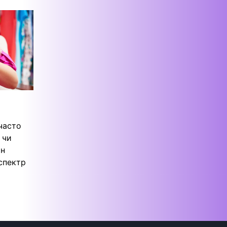
 часто
 чи
ін
спектр