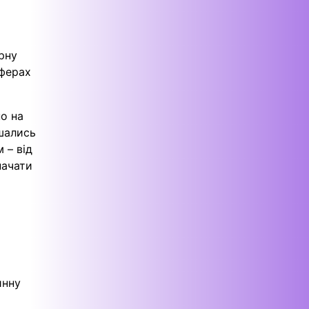
рну
сферах
о на
ишались
 – від
начати
инну