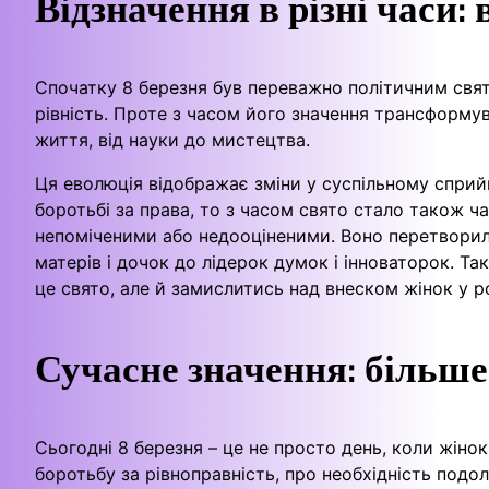
Відзначення в різні часи:
Спочатку 8 березня був переважно політичним свят
рівність. Проте з часом його значення трансформу
життя, від науки до мистецтва.
Ця еволюція відображає зміни у суспільному сприй
боротьбі за права, то з часом свято стало також ч
непоміченими або недооціненими. Воно перетворилос
матерів і дочок до лідерок думок і інноваторок. Т
це свято, але й замислитись над внеском жінок у 
Сучасне значення: більше
Сьогодні 8 березня – це не просто день, коли жінок
боротьбу за рівноправність, про необхідність подо