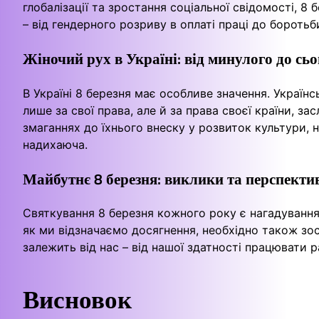
глобалізації та зростання соціальної свідомості, 
– від гендерного розриву в оплаті праці до бороть
Жіночий рух в Україні: від минулого до сь
В Україні 8 березня має особливе значення. Українс
лише за свої права, але й за права своєї країни, за
змаганнях до їхнього внеску у розвиток культури, на
надихаюча.
Майбутнє 8 березня: виклики та перспекти
Святкування 8 березня кожного року є нагадуванням
як ми відзначаємо досягнення, необхідно також зо
залежить від нас – від нашої здатності працювати р
Висновок