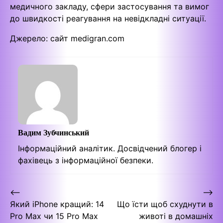
медичного закладу, сфери застосування та вимог
до швидкості реагування на невідкладні ситуації.
Джерело: сайт medigran.com
Вадим Зубчинський
Інформаційний аналітик. Досвідчений блогер і
фахівець з інформаційної безпеки.
Навігація
⟵
⟶
Який iPhone кращий: 14
Що їсти щоб схуднути в
записів
Pro Max чи 15 Pro Max
животі в домашніх