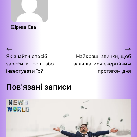
Кірова Єва
Навігація
⟵
⟶
Як знайти спосіб
Найкращі звички, щоб
записів
заробити гроші або
залишатися енергійним
інвестувати їх?
протягом дня
Пов'язані записи