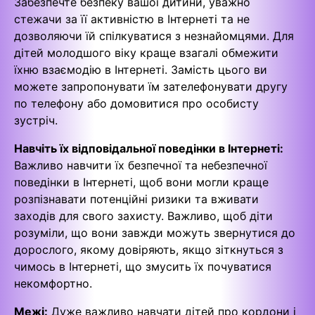
Забезпечте безпеку вашої дитини, уважно
стежачи за її активністю в Інтернеті та не
дозволяючи їй спілкуватися з незнайомцями. Для
дітей молодшого віку краще взагалі обмежити
їхню взаємодію в Інтернеті. Замість цього ви
можете запропонувати їм зателефонувати другу
по телефону або домовитися про особисту
зустріч.
Навчіть їх відповідальної поведінки в Інтернеті:
Важливо навчити їх безпечної та небезпечної
поведінки в Інтернеті, щоб вони могли краще
розпізнавати потенційні ризики та вживати
заходів для свого захисту. Важливо, щоб діти
розуміли, що вони завжди можуть звернутися до
дорослого, якому довіряють, якщо зіткнуться з
чимось в Інтернеті, що змусить їх почуватися
некомфортно.
Межі:
Дуже важливо навчати дітей про кордони і