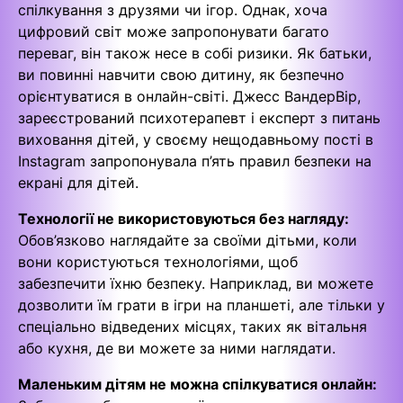
спілкування з друзями чи ігор. Однак, хоча
цифровий світ може запропонувати багато
переваг, він також несе в собі ризики. Як батьки,
ви повинні навчити свою дитину, як безпечно
орієнтуватися в онлайн-світі. Джесс ВандерВір,
зареєстрований психотерапевт і експерт з питань
виховання дітей, у своєму нещодавньому пості в
Instagram запропонувала п’ять правил безпеки на
екрані для дітей.
Технології не використовуються без нагляду:
Обов’язково наглядайте за своїми дітьми, коли
вони користуються технологіями, щоб
забезпечити їхню безпеку. Наприклад, ви можете
дозволити їм грати в ігри на планшеті, але тільки у
спеціально відведених місцях, таких як вітальня
або кухня, де ви можете за ними наглядати.
Маленьким дітям не можна спілкуватися онлайн: