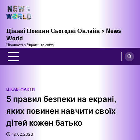
Перейти
до
вмісту
Цікаві Новини Сьогодні Онлайн > News
World
Цікавості з Україні та світу
ЦІКАВІ ФАКТИ
5 правил безпеки на екрані,
яких повинен навчити своїх
дітей кожен батько
19.02.2023