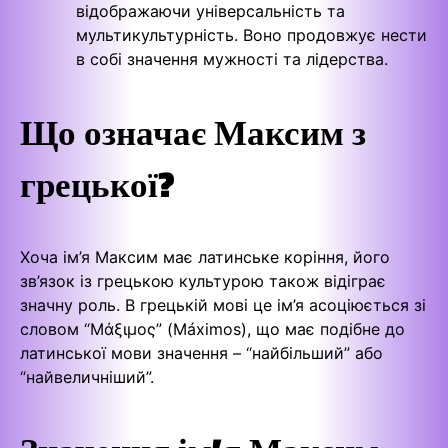
відображаючи універсальність та
мультикультурність. Воно продовжує нести
в собі значення мужності та лідерства.
Що означає Максим з
грецької?
Хоча ім’я Максим має латинське коріння, його
зв’язок із грецькою культурою також відіграє
значну роль. В грецькій мові це ім’я асоціюється зі
словом “Μάξιμος” (Máximos), що має подібне до
латинської мови значення – “найбільший” або
“найвеличніший”.