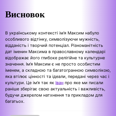
Висновок
В українському контексті ім’я Максим набуло
особливого відтінку, символізуючи мужність,
відданість і творчий потенціал. Різноманітність
дат іменин Максима в православному календарі
відображає його глибоке релігійне та культурне
значення. Ім’я Максим є не просто особистим
іменем, а складною та багатогранною символікою,
яка втілює цінності та ідеали, передані через час і
культури. Це ім’я так як
Іван
про яке ми писали
раніше зберігає свою актуальність і важливість,
будучи джерелом натхнення та прикладом для
багатьох.