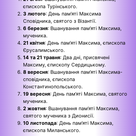
єпископа Турінського.
3 лютого
: День пам’яті Максима
Сповідника, святого з Візантії.
6 березня
: Вшанування пам’яті Максима,
мученика.
21 квітня
: День пам’яті Максима, єпископа
Єрусалимського.
14 та 21 травня
: Два дні, присвячені
Максиму, єпископу Сердицькому.
8 вересня
: Вшанування пам’яті Максима-
сповідника, єпископа
Константинопольського.
19 вересня
: День пам’яті Максима, святого
мученика.
2 жовтня
: Вшанування пам’яті Максима,
святого мученика з Дионисії.
10 листопада
: День пам’яті Максима,
єпископа Миланського.