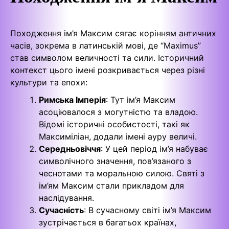
Походження ім’я Максим сягає корінням античних
часів, зокрема в латинській мові, де “Maximus”
став символом величності та сили. Історичний
контекст цього імені розкривається через різні
культури та епохи:
Римська Імперія
: Тут ім’я Максим
асоціювалося з могутністю та владою.
Відомі історичні особистості, такі як
Максиміліан, додали імені ауру величі.
Середньовіччя
: У цей період ім’я набуває
символічного значення, пов’язаного з
чеснотами та моральною силою. Святі з
ім’ям Максим стали прикладом для
наслідування.
Сучасність
: В сучасному світі ім’я Максим
зустрічається в багатьох країнах,