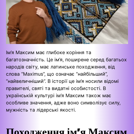
Ім’я Максим має глибоке коріння та
багатозначність. Це ім’я, поширене серед багатьох
народів світу, має латинське походження, від
слова “Maximus”, що означає “найбільший”,
“найвеличніший”. В історії це ім’я носили відомі
правителі, святі та видатні особистості. В
українській культурі ім’я Максим також має
особливе значення, адже воно символізує силу,
мужність та лідерські якості.
Походження ім’я Максим