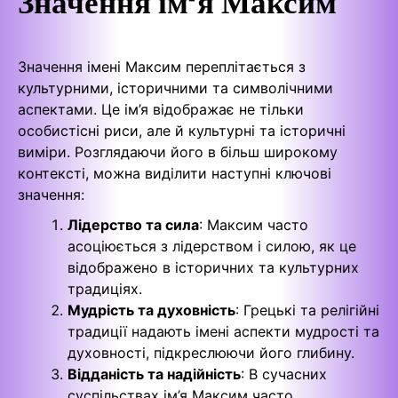
Значення ім’я Максим
Значення імені Максим переплітається з
культурними, історичними та символічними
аспектами. Це ім’я відображає не тільки
особистісні риси, але й культурні та історичні
виміри. Розглядаючи його в більш широкому
контексті, можна виділити наступні ключові
значення:
Лідерство та сила
: Максим часто
асоціюється з лідерством і силою, як це
відображено в історичних та культурних
традиціях.
Мудрість та духовність
: Грецькі та релігійні
традиції надають імені аспекти мудрості та
духовності, підкреслюючи його глибину.
Відданість та надійність
: В сучасних
суспільствах ім’я Максим часто