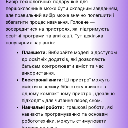
Вибір технологічних подарунків для
першокласників може бути складним завданням,
але правильний вибір може значно полегшити і
збагатити процес навчання. Головне —
зосередитися на пристроях, які підтримують
освітні програми та аплікації. Тут декілька
популярних варіантів:
Планшети:
Вибирайте моделі з доступом
до освітніх додатків, які дозволяють
батькам контролювати вміст та час
використання.
Електронні книги:
Ці пристрої можуть
вмістити велику бібліотеку книжок в
одному компактному пристрої, ідеально
підходять для читання перед сном.
Навчальні роботи:
Іграшкові роботи, які
навчають програмуванню та основам
робототехніки, можуть стимулювати
інтерес до наук.