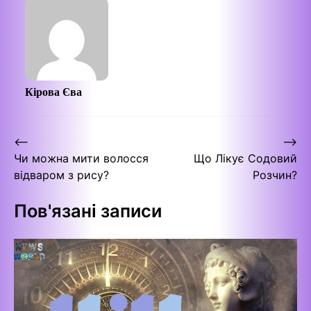
Кірова Єва
Навігація
⟵
⟶
Чи можна мити волосся
Що Лікує Содовий
записів
відваром з рису?
Розчин?
Пов'язані записи