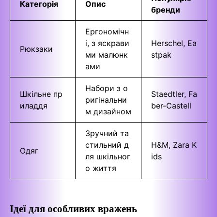
Категорія
Опис
бренди
Ергономічн
і, з яскрави
Herschel, Ea
Рюкзаки
ми малюнк
stpak
ами
Набори з о
Шкільне пр
Staedtler, Fa
ригінальни
иладдя
ber-Castell
м дизайном
Зручний та
стильний д
H&M, Zara K
Одяг
ля шкільног
ids
о життя
Ідеї для особливих вражень