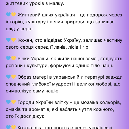
життєвих уроків з малку.
Життєвий шлях українця – це подорож через
історію, культуру і велич природи, що залишає
слід у серці.
Кожен, хто відвідає Україну, залишає частину
свого серця серед її ланів, лісів і гір.
Річки України, як жили нашої землі, з’єднують
регіони і культури, формуючи єдине тіло нації.
Образ матері в українській літературі завжди
сповнений глибокої мудрості і великої любові, що
символізує саму націю.
Городи України влітку – це мозаїка кольорів,
смаків та ароматів, які ваблять чуття кожного,
хто їх досліджує.
Кожна ріка, що протікає через українські