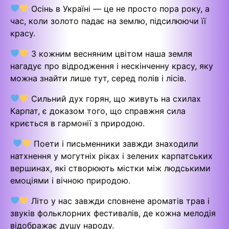
Осінь в Україні — це не просто пора року, а
час, коли золото падає на землю, підсилюючи її
красу.
З кожним весняним цвітом наша земля
нагадує про відродження і нескінченну красу, яку
можна знайти лише тут, серед полів і лісів.
Сильний дух горян, що живуть на схилах
Карпат, є доказом того, що справжня сила
криється в гармонії з природою.
Поети і письменники завжди знаходили
натхнення у могутніх ріках і зелених карпатських
вершинах, які створюють містки між людськими
емоціями і вічною природою.
Літо у нас завжди сповнене ароматів трав і
звуків фольклорних фестивалів, де кожна мелодія
відображає душу народу.