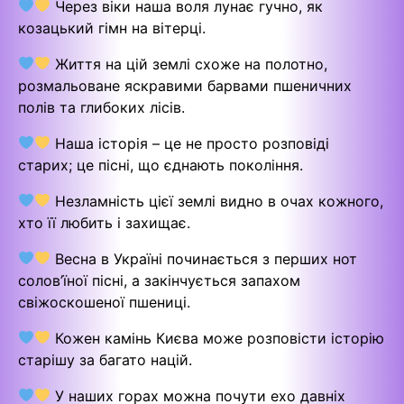
Через віки наша воля лунає гучно, як
козацький гімн на вітерці.
Життя на цій землі схоже на полотно,
розмальоване яскравими барвами пшеничних
полів та глибоких лісів.
Наша історія – це не просто розповіді
старих; це пісні, що єднають покоління.
Незламність цієї землі видно в очах кожного,
хто її любить і захищає.
Весна в Україні починається з перших нот
солов’їної пісні, а закінчується запахом
свіжоскошеної пшениці.
Кожен камінь Києва може розповісти історію
старішу за багато націй.
У наших горах можна почути ехо давніх