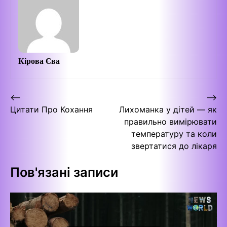
Кірова Єва
Навігація
⟵
⟶
Цитати Про Кохання
Лихоманка у дітей — як
записів
правильно вимірювати
температуру та коли
звертатися до лікаря
Пов'язані записи