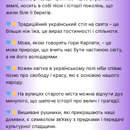
землі, носить в собі пісні і історії поколінь, що
жили біля її берегів.
Традиційний український стіл на свята – це
більше ніж їжа, це вираз гостинності і спільноти.
Мова, якою говорять гори Карпати, – це
мова природи, що вчить нас бути частиною світу,
а не його володарями.
Кожен квітка в українському полі ніби співає
пісню про свободу і красу, які є основою нашого
народу.
На вулицях старого міста можна відчути дух
минулого, що шепоче історії про велич і трагедії.
Вишивані рушники, які прикрашають наші
домівки, є символом зв’язку з предками і передачі
культурної спадщини.