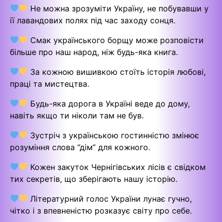
Не можна зрозуміти Україну, не побувавши у
її лавандових полях під час заходу сонця.
Смак українського борщу може розповісти
більше про наш народ, ніж будь-яка книга.
За кожною вишивкою стоїть історія любові,
праці та мистецтва.
Будь-яка дорога в Україні веде до дому,
навіть якщо ти ніколи там не був.
Зустріч з українською гостинністю змінює
розуміння слова “дім” для кожного.
Кожен закуток Чернігівських лісів є свідком
тих секретів, що зберігають нашу історію.
Літературний голос України лунає гучно,
чітко і з впевненістю розказує світу про себе.