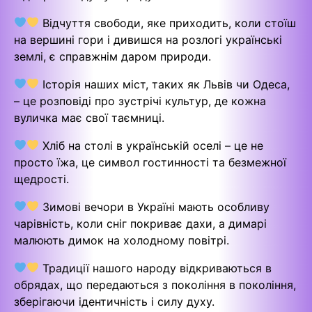
Відчуття свободи, яке приходить, коли стоїш
на вершині гори і дивишся на розлогі українські
землі, є справжнім даром природи.
Історія наших міст, таких як Львів чи Одеса,
– це розповіді про зустрічі культур, де кожна
вуличка має свої таємниці.
Хліб на столі в українській оселі – це не
просто їжа, це символ гостинності та безмежної
щедрості.
Зимові вечори в Україні мають особливу
чарівність, коли сніг покриває дахи, а димарі
малюють димок на холодному повітрі.
Традиції нашого народу відкриваються в
обрядах, що передаються з покоління в покоління,
зберігаючи ідентичність і силу духу.