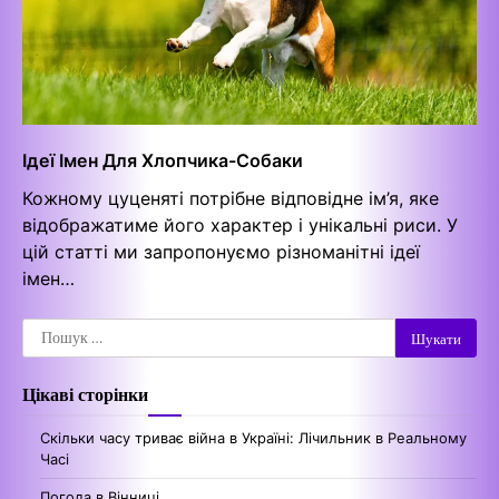
Ідеї Імен Для Хлопчика-Собаки
Кожному цуценяті потрібне відповідне ім’я, яке
відображатиме його характер і унікальні риси. У
цій статті ми запропонуємо різноманітні ідеї
імен…
Пошук:
Цікаві сторінки
Скільки часу триває війна в Україні: Лічильник в Реальному
Часі
Погода в Вінниці