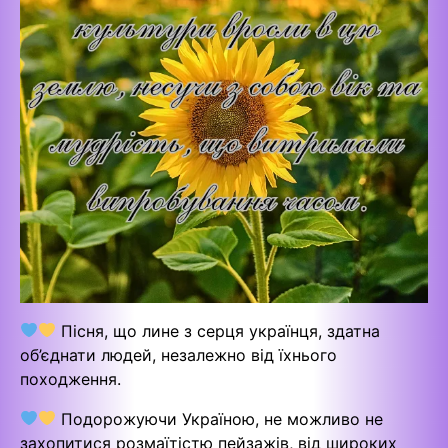
Пісня, що лине з серця українця, здатна
об’єднати людей, незалежно від їхнього
походження.
Подорожуючи Україною, не можливо не
захопитися розмаїтістю пейзажів, від широких