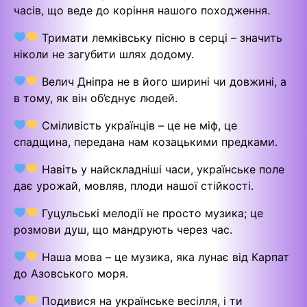
часів, що веде до коріння нашого походження.
Тримати лемківську пісню в серці – значить
ніколи не загубити шлях додому.
Велич Дніпра не в його ширині чи довжині, а
в тому, як він об’єднує людей.
Сміливість українців – це не міф, це
спадщина, передана нам козацькими предками.
Навіть у найскладніші часи, українське поле
дає урожай, мовляв, плоди нашої стійкості.
Гуцульські мелодії не просто музика; це
розмови душ, що мандрують через час.
Наша мова – це музика, яка лунає від Карпат
до Азовського моря.
Подивися на українське весілля, і ти