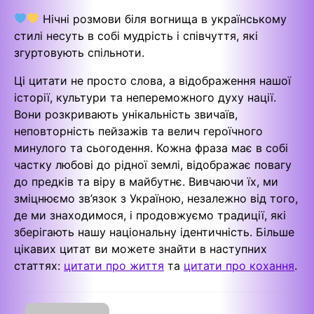
Нічні розмови біля вогнища в українському
стилі несуть в собі мудрість і співчуття, які
згуртовують спільноти.
Ці цитати не просто слова, а відображення нашої
історії, культури та непереможного духу нації.
Вони розкривають унікальність звичаїв,
неповторність пейзажів та велич героїчного
минулого та сьогодення. Кожна фраза має в собі
частку любові до рідної землі, відображає повагу
до предків та віру в майбутнє. Вивчаючи їх, ми
зміцнюємо зв’язок з Україною, незалежно від того,
де ми знаходимося, і продовжуємо традиції, які
зберігають нашу національну ідентичність. Більше
цікавих цитат ви можете знайти в наступних
статтях:
цитати про життя
та
цитати про кохання
.