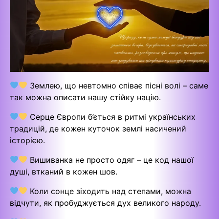
Землею, що невтомно співає пісні волі – саме
так можна описати нашу стійку націю.
Серце Європи б’ється в ритмі українських
традицій, де кожен куточок землі насичений
історією.
Вишиванка не просто одяг – це код нашої
душі, втканий в кожен шов.
Коли сонце зіходить над степами, можна
відчути, як пробуджується дух великого народу.